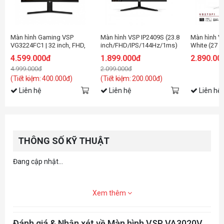
Màn hình Gaming VSP
Màn hình VSP IP2409S (23.8
Màn hình V
VG3224FC1 | 32 inch, FHD,
inch/FHD/IPS/144Hz/1ms)
White (27
240Hz, VA
inch/FHD/I
4.599.000đ
1.899.000đ
2.890.00
4.999.000đ
2.099.000đ
(Tiết kiệm: 400.000đ)
(Tiết kiệm: 200.000đ)
Liên hệ
Liên hệ
Liên hệ
THÔNG SỐ KỸ THUẬT
Đang cập nhật...
Xem thêm
Đánh giá & Nhận xét về Màn hình VSP VA3020V