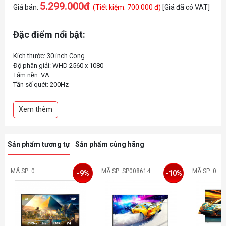
5.299.000đ
Giá bán:
(Tiết kiệm: 700.000 đ)
[Giá đã có VAT]
Đặc điểm nổi bật:
Kích thước: 30 inch Cong
Độ phân giải: WHD 2560 x 1080
Tấm nền: VA
Tần số quét: 200Hz
Thời gian phản hồi: 1ms
Độ sáng: 250 nits
Xem thêm
Tỉ lệ tương phản: 3000:1
Tương thích VESA: 75x75mm
Sản phẩm tương tự
Sản phẩm cùng hãng
MÃ SP: 0
MÃ SP: SP008614
MÃ SP: 0
-9%
-10%