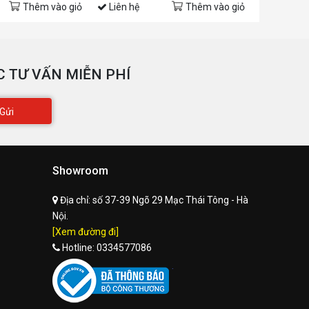
Thêm vào giỏ
Liên hệ
Thêm vào giỏ
Liên hệ
 TƯ VẤN MIỄN PHÍ
Gửi
Showroom
Địa chỉ:
số 37-39 Ngõ 29 Mạc Thái Tông - Hà
Nội.
[Xem đường đi]
Hotline:
0334577086