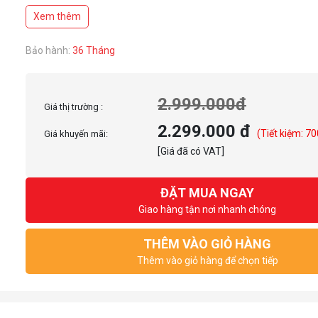
Thời gian phản hồi: 5Ms
Xem thêm
Độ sáng: 250 nits
Tỉ lệ tương phản: 1000:1
Bảo hành:
36 Tháng
2.999.000đ
Giá thị trường :
2.299.000 đ
(Tiết kiệm: 70
Giá khuyến mãi:
[Giá đã có VAT]
ĐẶT MUA NGAY
Giao hàng tận nơi nhanh chóng
THÊM VÀO GIỎ HÀNG
Thêm vào giỏ hàng để chọn tiếp