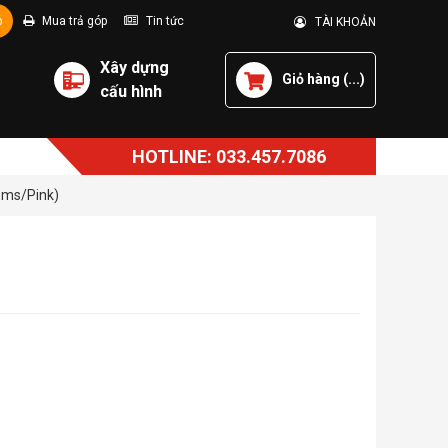
p
Mua trả góp
Tin tức
TÀI KHOẢN
Xây dựng
Giỏ hàng (
...
)
cấu hình
HOTLINE: 033.457.7086
5ms/Pink)