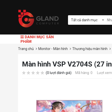
Tất cả danh mục
DANH MỤC SẢN
PHẨM
Trang chủ
Monitor - Màn hình
Thương hiệu màn hình
Màn hình VSP V2704S (27 i
(0 lượt đánh giá)
Mã hàng: 0
Lượt xem