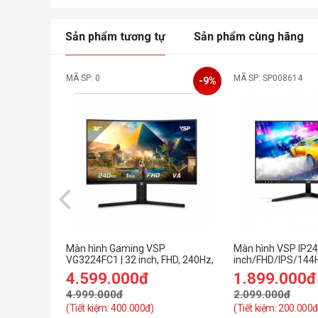
Sản phẩm tương tự
Sản phẩm cùng hãng
MÃ SP: 0
MÃ SP: SP008614
-9%
Màn hình Gaming VSP
Màn hình VSP IP24
VG3224FC1 | 32 inch, FHD, 240Hz,
inch/FHD/IPS/144
VA
4.599.000đ
1.899.000đ
4.999.000đ
2.099.000đ
(Tiết kiệm: 400.000đ)
(Tiết kiệm: 200.000đ