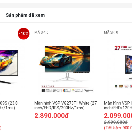
Sản phẩm đã xem
MÃ SP: 0
MÃ SP: 0
-10%
09S (23.8
Màn hình VSP VG273F1 White (27
Màn hình VSP 
Hz/1ms)
inch/FHD/IPS/200Hz/1ms)
inch/FHD/120H
2.890.000đ
2.099.00
2.999.000đ
)
(Tiết kiệm: 900.