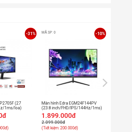
MÃ SP: 0
MÃ SP: 0
-31%
-10%
IP2705F (27
Màn hình Edra EGM24F144PV
MÀN HÌNH
z/1ms/loa)
(23.8 inch/FHD/IPS/144Hz/1ms)
(27 inch/
0đ
1.899.000đ
1.899.
2.099.000đ
2.999.00
000đ)
(Tiết kiệm: 200.000đ)
(Tiết kiệm: 