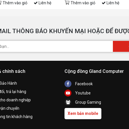
Thêm vào giỏ
Liên hệ
Thêm vào giỏ
Liên hệ
AIL THÔNG BÁO KHUYẾN MẠI HOẶC ĐỂ ĐƯỢC
& chính sách
Cộng đồng Gland Computer
 Bảo Hành
Facebook
ổi, trả lại hàng
Youtube
cho doanh nghiệp
Group Gaming
vận chuyển
Xem bản mobile
ng tin khách hàng