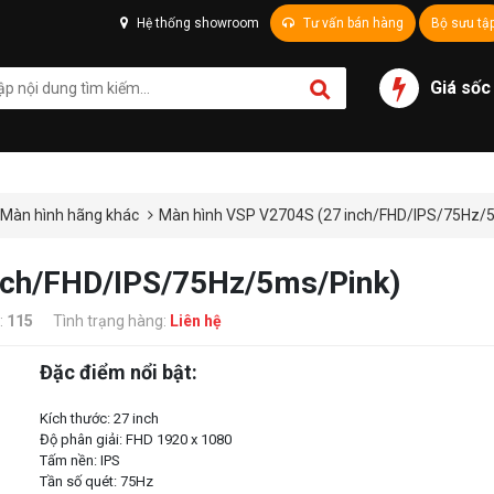
Hệ thống showroom
Tư vấn bán hàng
Bộ sưu tậ
Giá sốc
Màn hình hãng khác
Màn hình VSP V2704S (27 inch/FHD/IPS/75Hz/
nch/FHD/IPS/75Hz/5ms/Pink)
:
115
Tình trạng hàng:
Liên hệ
Đặc điểm nổi bật:
Kích thước: 27 inch
Độ phân giải: FHD 1920 x 1080
Tấm nền: IPS
Tần số quét: 75Hz