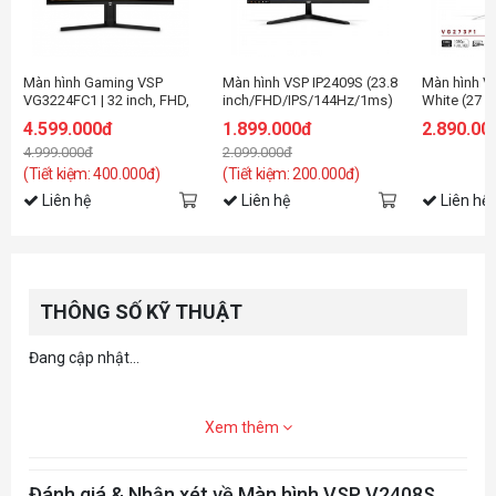
Màn hình Gaming VSP
Màn hình VSP IP2409S (23.8
Màn hình V
VG3224FC1 | 32 inch, FHD,
inch/FHD/IPS/144Hz/1ms)
White (27
240Hz, VA
inch/FHD/I
4.599.000đ
1.899.000đ
2.890.00
4.999.000đ
2.099.000đ
(Tiết kiệm: 400.000đ)
(Tiết kiệm: 200.000đ)
Liên hệ
Liên hệ
Liên hệ
THÔNG SỐ KỸ THUẬT
Đang cập nhật...
Xem thêm
Đánh giá & Nhận xét về Màn hình VSP V2408S