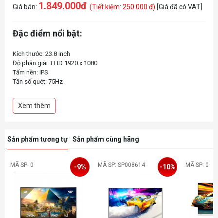
1.849.000đ
Giá bán:
(Tiết kiệm: 250.000 đ)
[Giá đã có VAT]
Đặc điểm nổi bật:
Kích thước: 23.8 inch
Độ phân giải: FHD 1920 x 1080
Tấm nền: IPS
Tần số quét: 75Hz
Thời gian phản hồi: 2ms
Độ sáng: 250 nits
Xem thêm
Độ tương phản: 1000:1
Tương thích VESA: 100x100mm
Sản phẩm tương tự
Sản phẩm cùng hãng
MÃ SP: 0
MÃ SP: SP008614
MÃ SP: 0
-9%
-10%