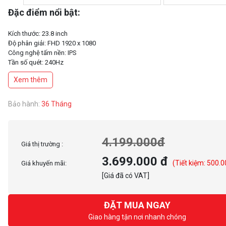
Đặc điểm nổi bật:
Kích thước: 23.8 inch
Độ phân giải: FHD 1920 x 1080
Công nghệ tấm nền: IPS
Tần số quét: 240Hz
Thời gian phản hồi: 1ms
Xem thêm
Tỉ lệ tương phản: 1000:1
Độ sáng: 250 nits
Tương thích ngàm VESA: 100 x 100 mm
Bảo hành:
36 Tháng
4.199.000đ
Giá thị trường :
3.699.000 đ
(Tiết kiệm: 500.0
Giá khuyến mãi:
[Giá đã có VAT]
ĐẶT MUA NGAY
Giao hàng tận nơi nhanh chóng