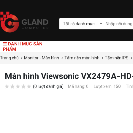
Tất cả danh mục
DANH MỤC SẢN
PHẨM
Trang chủ
Monitor - Màn hình
Tấm nền màn hình
Tấm nền IPS
Màn hình Viewsonic VX2479A-HD
(0 lượt đánh giá)
Mã hàng: 0
Lượt xem:
150
Tìn