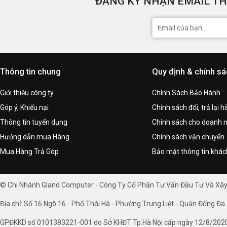
ĐĂNG KÝ NHẬN EMAIL TH
Thông tin chung
Quy định & chính s
Giới thiệu công ty
Chính Sách Bảo Hành
Góp ý, Khiếu nại
Chính sách đổi, trả lại 
Thông tin tuyển dụng
Chính sách cho doanh 
Hướng dẫn mua Hàng
Chính sách vận chuyển
Mua Hàng Trả Góp
Bảo mật thông tin khá
© Chi Nhánh Gland Computer - Công Ty Cổ Phần Tư Vấn Đầu Tư Và Xâ
Địa chỉ: Số 16 Ngõ 16 - Phố Thái Hà - Phường Trung Liệt - Quận Đống Đa 
GPĐKKD số 0101383221-001 do Sở KHĐT Tp.Hà Nội cấp ngày 12/8/202