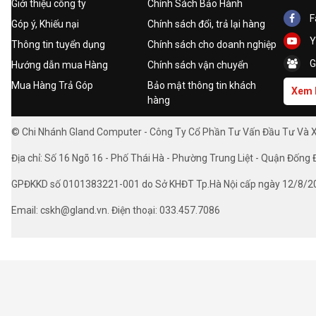
Thông Tin Chi Tiết
Giới thiệu công ty
Chính Sách Bảo Hành
F
Góp ý, Khiếu nại
Chính sách đổi, trả lại hàng
Thương hiệu
Samsung
Y
Thông tin tuyển dụng
Chính sách cho doanh nghiệp
Sản xuất tại
Trung Quốc
G
Hướng dẫn mua Hàng
Chính sách vận chuyển
Kích thước màn
32 inch
Mua Hàng Trả Góp
Bảo mật thông tin khách
hình
Xem 
hàng
Hiển thị màu sắc
Hơn 16 triệu màu
© Chi Nhánh Gland Computer - Công Ty Cổ Phần Tư Vấn Đầu Tư Và
Độ phân giải màn
1920 x 1080 pixels
hình
Địa chỉ: Số 16 Ngõ 16 - Phố Thái Hà - Phường Trung Liệt - Quận Đống 
Thời gian đáp ứng
4ms
(ms)
GPĐKKD số 0101383221-001 do Sở KHĐT Tp.Hà Nội cấp ngày 12/8/2
Độ sáng
250 cd/m2|3000:1
Email: cskh@gland.vn. Điện thoại: 033.457.7086
Góc nhìn (Ngang/
178* / 178*
Dọc)
SKU
8706506019769
Kích thước
Có chân đế: 724.3 x 522.2 x 247.7 mm. Không c
x 186.0 x 504.0 mm