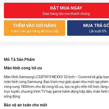
ĐẶT MUA NGAY
Giao hàng tận nơi nhanh chóng
THÊM VÀO GIỎ HÀNG
MUA TRẢ G
Thêm vào giỏ hàng để chọn tiếp
Lãi suất 0%
Mô Tả Sản Phẩm
Màn hình cong tối ưu
Màn Hình Samsung LC32F391FWEXXV 32 Inch – Cuvered sẽ giúp bạn k
màn hình cong Samsung. Bao trùm mọi giác quan như một rạp phim i
vòng cung 1800mm cho độ cong tối ưu, tạo ra góc nhìn tốt hơn, tăng 
trực tuyến, chương trình TV hay game hành động hấp dẫn, màn hình 
sống động.
Bảo vệ an toàn cho mắt