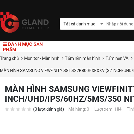
Tất cả danh mục
DANH MỤC SẢN
PHẨM
Trang chủ
Monitor - Màn hình
Tấm nền màn hình
Tấm nền VA
MÀN HÌNH SAMSUNG VIEWFINITY S8 LS32B800PXEXXV (32 INCH/UHD
MÀN HÌNH SAMSUNG VIEWFINITY
INCH/UHD/IPS/60HZ/5MS/350 N
(0 lượt đánh giá)
Mã hàng: 0
Lượt xem:
184
Tìn