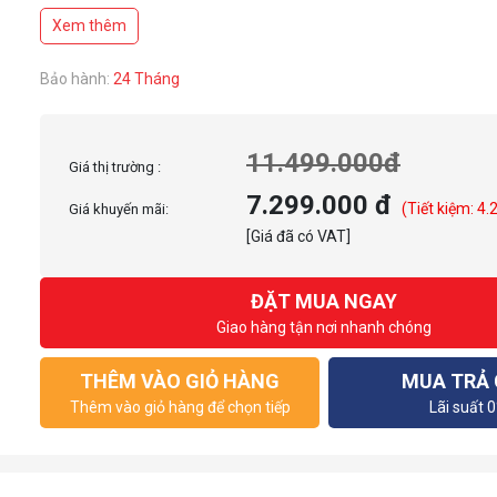
Độ trễ tín hiệu: 1ms
Xem thêm
Độ sáng: 350 nits
Tỉ lệ tương phản: 1000:1
Tương thích VESA: 100x100mm
Bảo hành:
24 Tháng
11.499.000đ
Giá thị trường :
7.299.000 đ
(Tiết kiệm: 4.
Giá khuyến mãi:
[Giá đã có VAT]
ĐẶT MUA NGAY
Giao hàng tận nơi nhanh chóng
THÊM VÀO GIỎ HÀNG
MUA TRẢ
Thêm vào giỏ hàng để chọn tiếp
Lãi suất 