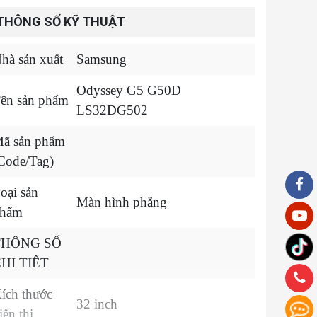
THÔNG SỐ KỸ THUẬT
hà sản xuất
Samsung
Odyssey G5 G50D
ên sản phẩm
LS32DG502
ã sản phẩm
Code/Tag)
oại sản
Màn hình phẳng
hẩm
THÔNG SỐ
HI TIẾT
ích thước
32 inch
iển thị