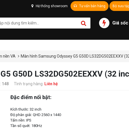
Hệ thống showroom
Tư vấn bán hàng
Bộ sưu tậ
Giá sốc
m nền VA
Màn hình Samsung Odyssey G5 G50D LS32DG502EEXXV (3
 G5 G50D LS32DG502EEXXV (32 in
:
148
Tình trạng hàng:
Liên hệ
Đặc điểm nổi bật:
Kích thước: 32 inch
Độ phân giải: QHD 2560 x 1440
Tấm nền: IPS
Tần số quét: 180Hz