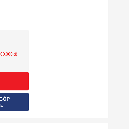
200.000 đ)
 GÓP
0%