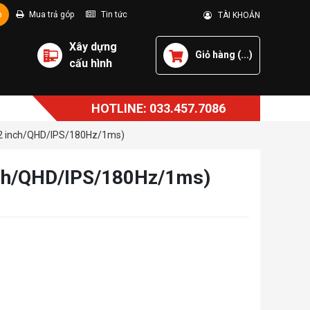
p
Mua trả góp
Tin tức
TÀI KHOẢN
Xây dựng
Giỏ hàng (
...
)
cấu hình
HOTLINE: 033.457.7086
2 inch/QHD/IPS/180Hz/1ms)
ch/QHD/IPS/180Hz/1ms)