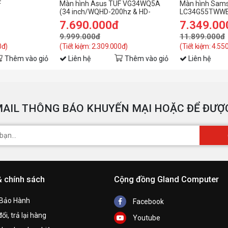
F
Màn hình Asus TUF VG34WQ5A
Màn hình Sam
(34 inch/WQHD-200hz & HD-
LC34G55TWW
M
0Hz/1ms/loa)
400Hz/Fast VA/0.5ms/loa/cong)
(34inch/WQHD
7.690.000đ
7.349.00
h
9.999.000đ
11.899.000đ
0đ)
(Tiết kiệm: 2.309.000đ)
(Tiết kiệm: 4.55
B
Thêm vào giỏ
Liên hệ
Thêm vào giỏ
Liên hệ
h
M
AIL THÔNG BÁO KHUYẾN MẠI HOẶC ĐỂ ĐƯỢC
K
& chính sách
Cộng đồng Gland Computer
 Bảo Hành
Facebook
ổi, trả lại hàng
T
Youtube