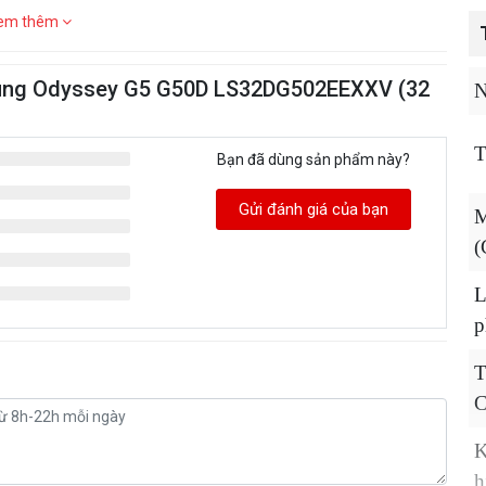
em thêm
sung Odyssey G5 G50D LS32DG502EEXXV (32
N
T
Bạn đã dùng sản phẩm này?
Gửi đánh giá của bạn
M
(
L
p
C
K
h