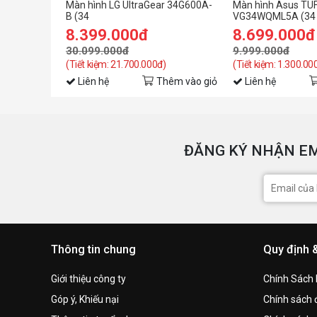
Màn hình LG UltraGear 34G600A-
Màn hình Asus TU
B (34
VG34WQML5A (34
inch/WQHD/VA/160Hz/1ms/cong/loa)
inch/WQHD/VA/25
8.399.000đ
8.699.000đ
30.099.000đ
9.999.000đ
(Tiết kiệm: 21.700.000đ)
(Tiết kiệm: 1.300.00
Liên hệ
Thêm vào giỏ
Liên hệ
ĐĂNG KÝ NHẬN EM
Thông tin chung
Quy định 
Giới thiệu công ty
Chính Sách
Góp ý, Khiếu nại
Chính sách đ