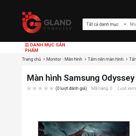
Tất cả danh mục
DANH MỤC SẢN
PHẨM
Trang chủ
Monitor - Màn hình
Tấm nền màn hình
Tấ
Màn hình Samsung Odyssey
(0 lượt đánh giá)
Mã hàng: 0
Lượt xem