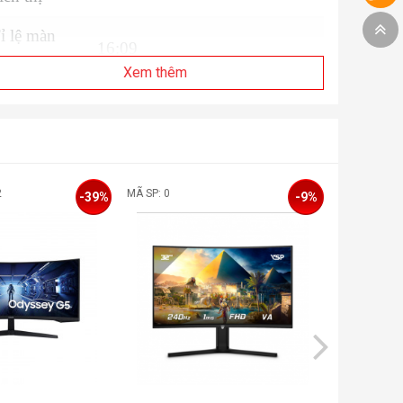
ỉ lệ màn
16:09
ình
Xem thêm
ộ phân giải
WQHD 2560 x 1440
ấm nền
IPS
ần số quét
180Hz
2
MÃ SP: 0
MÃ SP: 0
-39%
-9%
hời gian
1ms
hản hồi
ộ tương
1.000:1 (typ)
hản
ộ sáng
350 cd/m² (typ)
óc nhìn
178º horizontal, 178º vertical