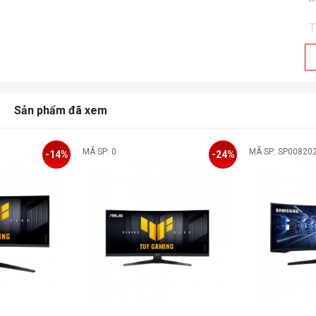
T
h
Đ
T
Sản phẩm đã xem
T
MÃ SP: 0
MÃ SP: SP00820
-14%
-24%
T
p
Đ
p
Đ
G