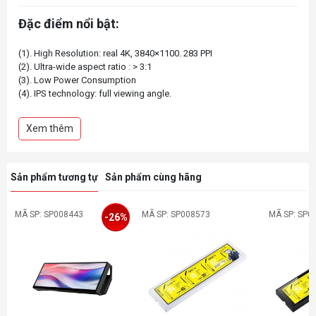
Đặc điểm nổi bật:
(1). High Resolution: real 4K, 3840×1100. 283 PPI
(2). Ultra-wide aspect ratio : > 3:1
(3). Low Power Consumption
(4). IPS technology: full viewing angle.
14 inch 4K bar type monitors are also avaliable. Many monitors in
Xem thêm
Sản phẩm tương tự
Sản phẩm cùng hãng
MÃ SP: SP008443
MÃ SP: SP008573
MÃ SP: SP0
-26%