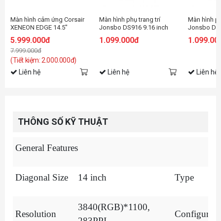
Màn hình cảm ứng Corsair
Màn hình phụ trang trí
Màn hình ph
XENEON EDGE 14.5"
Jonsbo DS916 9.16 inch
Jonsbo DS9
2560x720, 60Hz
White ( 462x1920 )
Black ( 462
5.999.000đ
1.099.000đ
1.099.00
7.999.000đ
(Tiết kiệm: 2.000.000đ)
Liên hệ
Liên hệ
Liên hệ
THÔNG SỐ KỸ THUẬT
General Features
Diagonal Size
14 inch
Type
3840(RGB)*1100,
Resolution
Configurati
283PPI