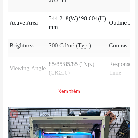
344.218(W)*98.604(H)
Active Area
Outline Dim
mm
Brightness
300 Cd/m² (Typ.)
Contrast Ra
85/85/85/85 (Typ.)
Response
Viewing Angle
(CR≥10)
Time
Xem thêm
Display Colors
16.7M 72% NTSC
Lamp Type
Slim (PCBA Flat,
Shape Style
Designed F
T≤3.2mm)