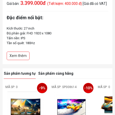
3.399.000đ
Giá bán:
(Tiết kiệm: 400.000 đ)
[Giá đã có VAT]
Đặc điểm nổi bật:
Kích thước: 27 inch
Độ phân giải: FHD 1920 x 1080
Tấm nền: IPS
Tần số quét: 180Hz
Thời gian phản hồi: 1ms GtG, 0.5 MPRT
Độ sáng: 300 nits
Xem thêm
Tỉ lệ tương phản: 1000:1
Tích hợp dải loa: 2x 2W
Tương thích VESA: 100x100mm
Sản phẩm tương tự
Sản phẩm cùng hãng
MÃ SP: 0
MÃ SP: SP008614
MÃ SP: 0
-9%
-10%