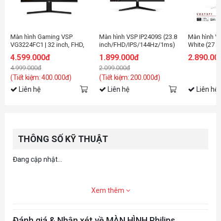
Màn hình Gaming VSP
Màn hình VSP IP2409S (23.8
Màn hình V
VG3224FC1 | 32 inch, FHD,
inch/FHD/IPS/144Hz/1ms)
White (27
240Hz, VA
inch/FHD/I
4.599.000đ
1.899.000đ
2.890.00
4.999.000đ
2.099.000đ
(Tiết kiệm: 400.000đ)
(Tiết kiệm: 200.000đ)
Liên hệ
Liên hệ
Liên hệ
THÔNG SỐ KỸ THUẬT
Đang cập nhật...
Xem thêm
Đánh giá & Nhận xét về MÀN HÌNH Philips