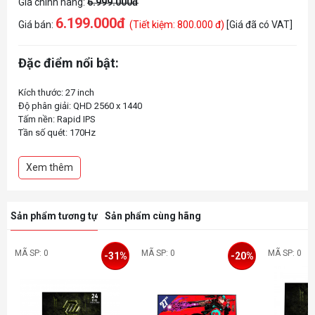
Giá chính hãng:
6.999.000đ
6.199.000đ
Giá bán:
(Tiết kiệm: 800.000 đ)
[Giá đã có VAT]
Đặc điểm nổi bật:
Kích thước: 27 inch
Độ phân giải: QHD 2560 x 1440
Tấm nền: Rapid IPS
Tần số quét: 170Hz
Thời gian phản hồi: 1ms
Độ sáng: 300nits
Xem thêm
Độ tương phản: 1000:1
VESA: 75x75mm
Kết nối:
2x HDMI™ (Supports WQHD@144Hz as specified in HDMI™ 2.0b)
Sản phẩm tương tự
Sản phẩm cùng hãng
1x DP (Supports WQHD@170Hz as specified in DisplayPort 1.4 with
MÃ SP: 0
MÃ SP: 0
MÃ SP: 0
-31%
-20%