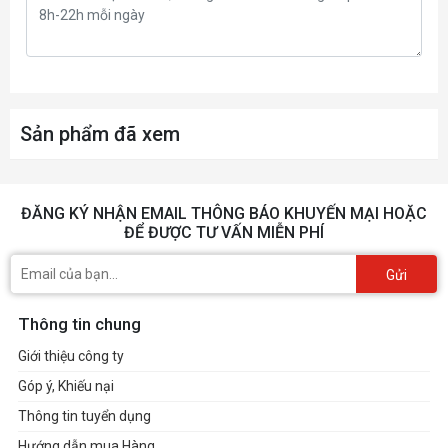
HDMI
2
Display Port
1
USB
3
Audio
1
Sản phẩm đã xem
Khác
Type C
PHỤ KIỆN
ĐĂNG KÝ NHẬN EMAIL THÔNG BÁO KHUYẾN MẠI HOẶC
Dây kèm theo trong
ĐỂ ĐƯỢC TƯ VẤN MIỄN PHÍ
dây nguồn - dây kết nối
hộp
Gửi
Phụ kiện kèm theo
Thông tin chung
Khác
user manual
Giới thiệu công ty
Góp ý, Khiếu nại
Thông tin tuyển dụng
Hướng dẫn mua Hàng