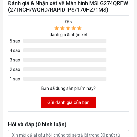
Đánh giá & Nhận xét về Màn hình MSI G274QRFW
Màu sắc màn hình
sRGB
(27 INCH/WQHD/RAPID IPS/170HZ/1MS)
Bề mặt màn hình
nhám
0
/5
Màu sắc vỏ
đen
đánh giá & nhận xét
Kích thước
614.9 x 532.7 x 206.7 mm
5 sao
Trọng lượng
6.05kg / 8.7kg
4 sao
Tính năng đồng bộ
3 sao
NVIDIA G-Sync Compatible
2 sao
Tương thích VESA
100 x 100 mm
1 sao
Loa tích hợp
Bạn đã dùng sản phẩm này?
CỔNG KẾT NỐI
Gửi đánh giá của bạn
D-Sub
VGA
Hỏi và đáp (0 bình luận)
DVI-D