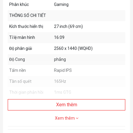
Phân khúc
Gaming
THÔNG SỐ CHI TIẾT
Kích thước hiển thị
27 inch (69 cm)
Tỉ lệ màn hình
16:09
Độ phân giải
2560 x 1440 (WQHD)
Độ Cong
phẳng
Tấm nền
Rapid IPS
Tần số quét
165Hz
Thời gian phản hồi
1ms GTG
Độ tương phản
1000:1
Xem thêm
Độ sáng
300 nits
Xem thêm
Góc nhìn
178/178