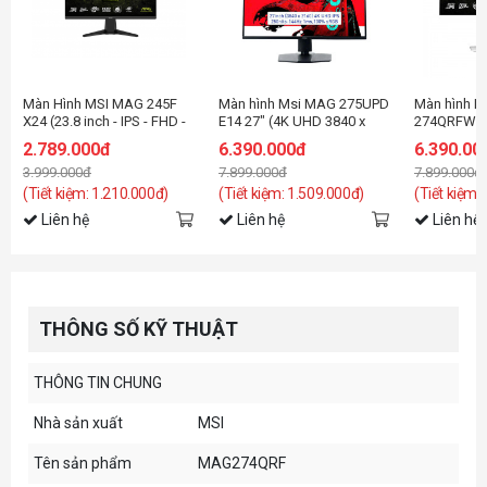
Màn Hình MSI MAG 245F
Màn hình Msi MAG 275UPD
Màn hình 
X24 (23.8 inch - IPS - FHD -
E14 27" (4K UHD 3840 x
274QRFW X
240Hz - 0.5ms)
2160/ IPS/ 144Hz/ 1 ms)
inch/WQHD
2.789.000đ
6.390.000đ
6.390.00
IPS/320Hz/
3.999.000đ
7.899.000đ
7.899.000đ
(Tiết kiệm: 1.210.000đ)
(Tiết kiệm: 1.509.000đ)
(Tiết kiệm:
Liên hệ
Liên hệ
Liên hệ
THÔNG SỐ KỸ THUẬT
THÔNG TIN CHUNG
Nhà sản xuất
MSI
Tên sản phẩm
MAG274QRF