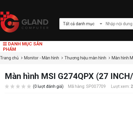
Tất cả danh mục
DANH MỤC SẢN
PHẨM
Trang chủ
Monitor - Màn hình
Thương hiệu màn hình
Màn hình 
Màn hình MSI G274QPX (27 INC
(0 lượt đánh giá)
Mã hàng: SP007709
Lượt xem:
2