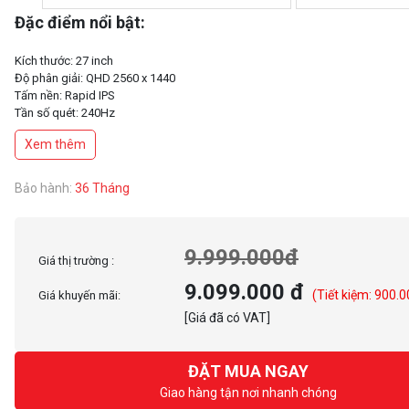
Đặc điểm nổi bật:
Kích thước: 27 inch
Độ phân giải: QHD 2560 x 1440
Tấm nền: Rapid IPS
Tần số quét: 240Hz
Thời gian phản hồi: 1ms
Xem thêm
Độ sáng: 400nits
Độ tương phản: 1000:1
VESA: 75x75mm
Bảo hành:
36 Tháng
Kết nối:
2x HDMI™ (Supports WQHD@144Hz as specified in HDMI™ 2.0b)
1x DisplayPort (Supports WQHD@240Hz as specified in DisplayPort 1.4a)
9.999.000đ
Giá thị trường :
9.099.000 đ
(Tiết kiệm: 900.0
Giá khuyến mãi:
[Giá đã có VAT]
ĐẶT MUA NGAY
Giao hàng tận nơi nhanh chóng