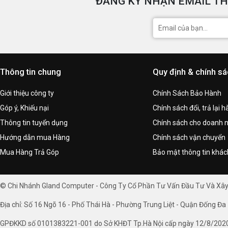
ĐĂNG KÝ NHẬN EMAIL TH
Thông tin chung
Quy định & chính s
Giới thiệu công ty
Chính Sách Bảo Hành
Góp ý, Khiếu nại
Chính sách đổi, trả lại 
Thông tin tuyển dụng
Chính sách cho doanh 
Hướng dẫn mua Hàng
Chính sách vận chuyển
Mua Hàng Trả Góp
Bảo mật thông tin khá
© Chi Nhánh Gland Computer - Công Ty Cổ Phần Tư Vấn Đầu Tư Và Xâ
Địa chỉ: Số 16 Ngõ 16 - Phố Thái Hà - Phường Trung Liệt - Quận Đống Đa 
GPĐKKD số 0101383221-001 do Sở KHĐT Tp.Hà Nội cấp ngày 12/8/202