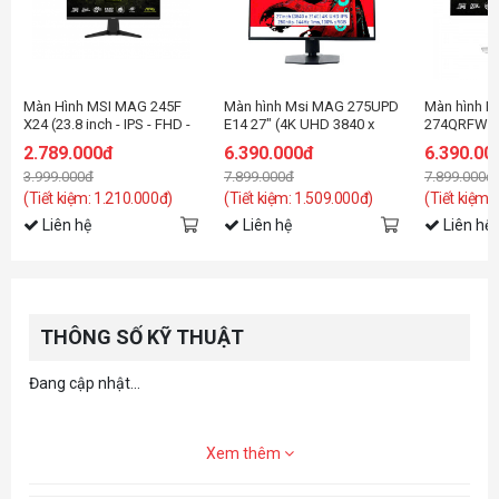
Màn Hình MSI MAG 245F
Màn hình Msi MAG 275UPD
Màn hình 
X24 (23.8 inch - IPS - FHD -
E14 27" (4K UHD 3840 x
274QRFW X
240Hz - 0.5ms)
2160/ IPS/ 144Hz/ 1 ms)
inch/WQHD
2.789.000đ
6.390.000đ
6.390.00
IPS/320Hz/
3.999.000đ
7.899.000đ
7.899.000đ
(Tiết kiệm: 1.210.000đ)
(Tiết kiệm: 1.509.000đ)
(Tiết kiệm:
Liên hệ
Liên hệ
Liên hệ
THÔNG SỐ KỸ THUẬT
Đang cập nhật...
Xem thêm