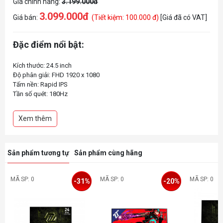
Giá chính hãng:
3.199.000đ
3.099.000đ
Giá bán:
(Tiết kiệm: 100.000 đ)
[Giá đã có VAT]
Đặc điểm nổi bật:
Kích thước: 24.5 inch
Độ phân giải: FHD 1920 x 1080
Tấm nền: Rapid IPS
Tần số quét: 180Hz
Thời gian phản hồi 1ms
Độ tương phản: 1000:1
Xem thêm
Độ sáng: 300 nits
Sản phẩm tương tự
Sản phẩm cùng hãng
MÃ SP: 0
MÃ SP: 0
MÃ SP: 0
-31%
-20%