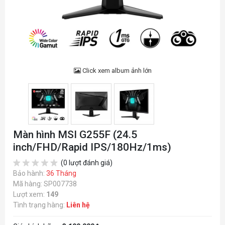
Click xem album ảnh lớn
Màn hình MSI G255F (24.5
inch/FHD/Rapid IPS/180Hz/1ms)
(0 lượt đánh giá)
Bảo hành:
36 Tháng
Mã hàng: SP007738
Lượt xem:
149
Tình trạng hàng:
Liên hệ