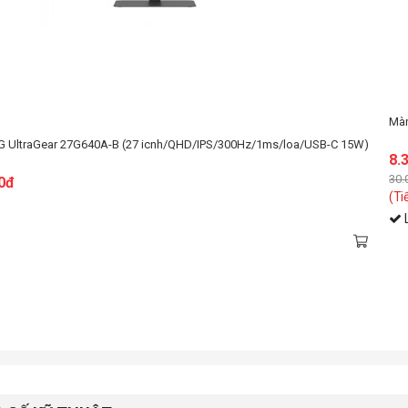
Màn hì
LG UltraGear 34G600A-B (34 inch/WQHD/VA/160Hz/1ms/cong/loa)
27.49
0đ
37.999.
đ
(Tiết k
 21.700.000đ)
Liên