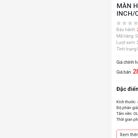
MÀN H
INCH/
Bảo hành:
Mã hàng: 
Lượt xem:
Tình trạng
Giá chính 
2
Giá bán:
Đặc điểm
Kích thước:
Độ phân giả
Tấm nền: O
Thời gian p
Tần số quét
Dải màu: 1.0
Xem thê
Tỉ lệ tương 