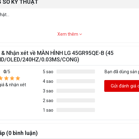
 SỐ KỸ THUẬT
ật...
Xem thêm
á & Nhận xét về MÀN HÌNH LG 45GR95QE-B (45
HD/OLED/240HZ/0.03MS/CONG)
0
/5
5 sao
Bạn đã dùng sản
4 sao
iá & nhận xét
Gửi đánh giá 
3 sao
2 sao
1 sao
áp (0 bình luận)