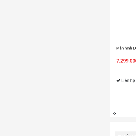
Màn hình 
aGear 27G640A-B (27 icnh/QHD/IPS/300Hz/1ms/loa/USB-C 15W)
8.399.00
30.099.000
(Tiết kiệm:
Liên hệ