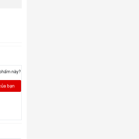
 phẩm này?
của bạn