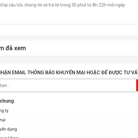
m đã xem
HẬN EMAIL THÔNG BÁO KHUYẾN MẠI HOẶC ĐỂ ĐƯỢC TƯ VẤ
 chung
ng ty
nại
uyển dụng