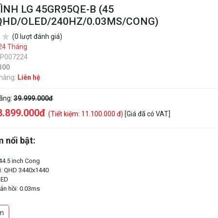
ÌNH LG 45GR95QE-B (45
QHD/OLED/240HZ/0.03MS/CONG)
(0 lượt đánh giá)
24 Tháng
SP007224
300
 hàng:
Liên hệ
hãng:
39.999.000đ
8.899.000đ
(Tiết kiệm: 11.100.000 đ)
[Giá đã có VAT]
 nổi bật:
 44.5 inch Cong
i: QHD 3440x1440
LED
hản hồi: 0.03ms
: 240Hz
7 tỉ màu
m
phản: 1.500.000:1