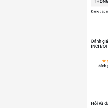
THÔNG
Đang cập nh
Đánh gi
INCH/Q
đánh g
Hỏi và đ