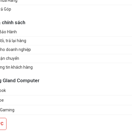
mua Hàng
rả Góp
& chính sách
 Bảo Hành
i, trả lại hàng
cho doanh nghiệp
vận chuyển
ng tin khách hàng
g Gland Computer
ook
be
 Gaming
PC