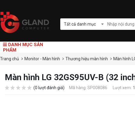
Tất cả danh mục
DANH MỤC SẢN
PHẨM
Trang chủ
Monitor - Màn hình
Thương hiệu màn hình
Màn hình 
Màn hình LG 32GS95UV-B (32 in
(0 lượt đánh giá)
Mã hàng: SP008086
Lượt xem:
1