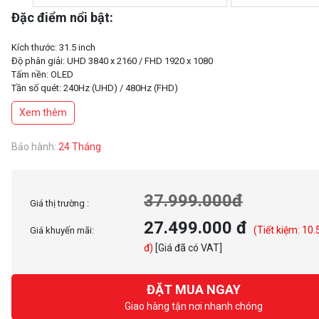
Đặc điểm nổi bật:
Kích thước: 31.5 inch
Độ phân giải: UHD 3840 x 2160 / FHD 1920 x 1080
Tấm nền: OLED
Tần số quét: 240Hz (UHD) / 480Hz (FHD)
Thời gian phản hồi: 0.03ms
Xem thêm
Độ sáng: 275nits
Tỉ lệ tương phản: 1,500,000:1
Tương thích ngàm VESA: 100x100mm
Bảo hành:
24 Tháng
Tích hợp loa: 2x 7W
Cổng kết nối:
DisplayPort 1.4 x1
HDMI x2
37.999.000đ
Giá thị trường :
USB 3.0 Downstream x2
27.499.000 đ
(Tiết kiệm: 10
Giá khuyến mãi:
đ)
[Giá đã có VAT]
ĐẶT MUA NGAY
Giao hàng tận nơi nhanh chóng