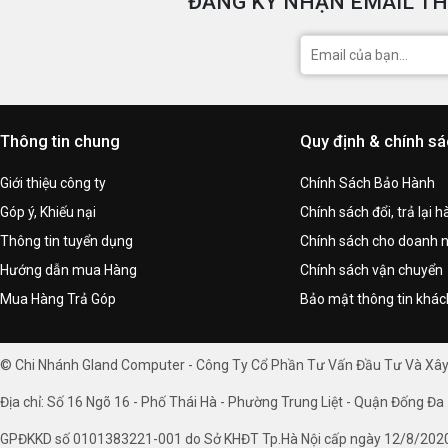
ĐĂNG KÝ NHẬN EMAIL TH
Thông tin chung
Quy định & chính s
Giới thiệu công ty
Chính Sách Bảo Hành
Góp ý, Khiếu nại
Chính sách đổi, trả lại 
Thông tin tuyển dụng
Chính sách cho doanh 
Hướng dẫn mua Hàng
Chính sách vận chuyển
Mua Hàng Trả Góp
Bảo mật thông tin khá
© Chi Nhánh Gland Computer - Công Ty Cổ Phần Tư Vấn Đầu Tư Và Xâ
Địa chỉ: Số 16 Ngõ 16 - Phố Thái Hà - Phường Trung Liệt - Quận Đống Đa 
GPĐKKD số 0101383221-001 do Sở KHĐT Tp.Hà Nội cấp ngày 12/8/202