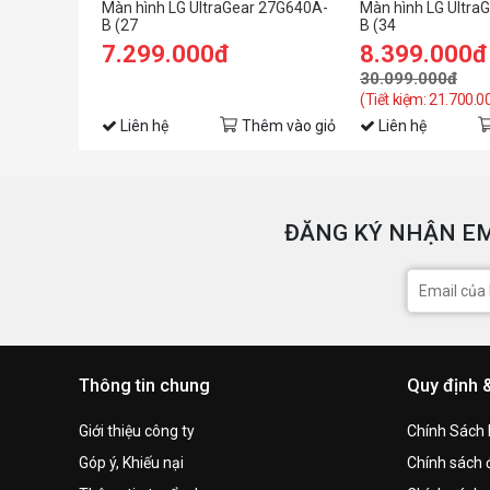
Màn hình LG UltraGear 27G640A-
Màn hình LG Ultra
B (27
B (34
icnh/QHD/IPS/300Hz/1ms/loa/USB-
inch/WQHD/VA/16
7.299.000đ
8.399.000đ
C 15W)
30.099.000đ
(Tiết kiệm: 21.700.0
Liên hệ
Thêm vào giỏ
Liên hệ
ĐĂNG KÝ NHẬN EM
Thông tin chung
Quy định 
Giới thiệu công ty
Chính Sách
Góp ý, Khiếu nại
Chính sách đ