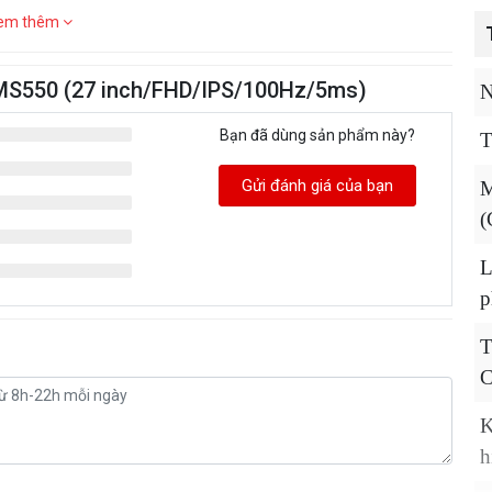
em thêm
7MS550 (27 inch/FHD/IPS/100Hz/5ms)
N
Bạn đã dùng sản phẩm này?
T
Gửi đánh giá của bạn
M
(
L
p
C
K
h