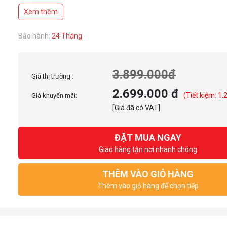
Thời gian phản hồi: 5ms
Xem thêm
Độ sáng: 250 nits
Tỉ lệ tương phản: 1000:1
Tích hợp loa: 2x 2W
Bảo hành:
24 Tháng
Tương thích ngàm VESA: 75 x 75 mm
Cổng kết nối: HDMI x2, Audio 3.5mm
3.899.000đ
Giá thị trường :
2.699.000 đ
(Tiết kiệm: 1.
Giá khuyến mãi:
[Giá đã có VAT]
ĐẶT MUA NGAY
Giao hàng tận nơi nhanh chóng
THÊM VÀO GIỎ HÀNG
Thêm vào giỏ hàng để chọn tiếp