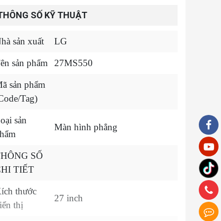
THÔNG SỐ KỸ THUẬT
hà sản xuất
LG
ên sản phẩm
27MS550
ã sản phẩm
Code/Tag)
oại sản
Màn hình phẳng
hẩm
THÔNG SỐ
HI TIẾT
ích thước
27 inch
iển thị