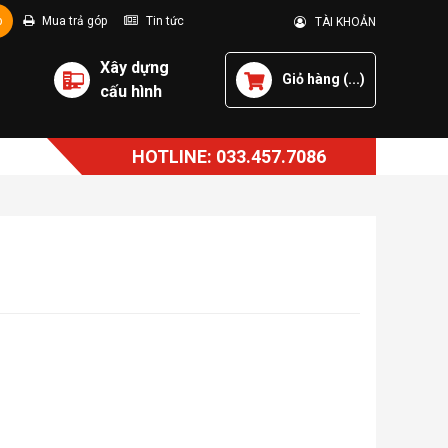
p
Mua trả góp
Tin tức
TÀI KHOẢN
Xây dựng
Giỏ hàng (
...
)
cấu hình
HOTLINE: 033.457.7086