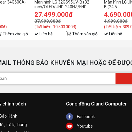
Gear 34G600A-
Màn hình LG 32GS95UV-B (32
Màn hình LG U
inch/OLED/UHD-240HZ/FHD-
B (24.5
h
0Hz/1ms/cong/loa)
480Hz/0.03ms)
inch/FHD/IPS
27.499.000đ
4.690.00
B
37.999.000đ
4.999.000đ
00đ)
(Tiết kiệm: 10.500.000đ)
(Tiết kiệm: 309.
h
Thêm vào giỏ
Liên hệ
Thêm vào giỏ
Liên hệ
M
AIL THÔNG BÁO KHUYẾN MẠI HOẶC ĐỂ ĐƯỢC
K
& chính sách
Cộng đồng Gland Computer
 Bảo Hành
Facebook
ổi, trả lại hàng
Youtube