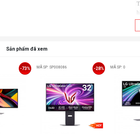
T
h
Đ
T
Sản phẩm đã xem
T
T
MÃ SP: SP008086
MÃ SP: 0
-73%
-28%
p
Đ
p
Đ
G
M