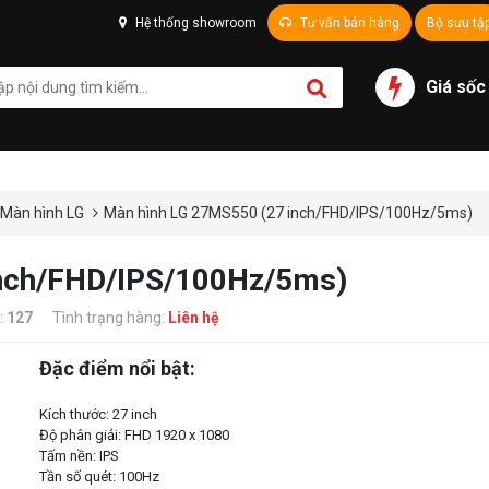
Hệ thống showroom
Tư vấn bán hàng
Bộ sưu tậ
Giá sốc
Màn hình LG
Màn hình LG 27MS550 (27 inch/FHD/IPS/100Hz/5ms)
inch/FHD/IPS/100Hz/5ms)
:
127
Tình trạng hàng:
Liên hệ
Đặc điểm nổi bật:
Kích thước: 27 inch
Độ phân giải: FHD 1920 x 1080
Tấm nền: IPS
Tần số quét: 100Hz