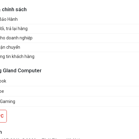
& chính sách
 Bảo Hành
i, trả lại hàng
cho doanh nghiệp
vận chuyển
ng tin khách hàng
g Gland Computer
ook
be
 Gaming
PC
m