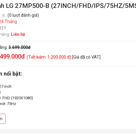
nh LG 27MP500-B (27INCH/FHD/IPS/75HZ/5M
(0 lượt đánh giá)
24 Tháng
121
 hàng:
Liên hệ
hãng:
3.699.000đ
.499.000đ
(Tiết kiệm: 1.200.000 đ)
[Giá đã có VAT]
 nổi bật:
27 inch
S
i: FHD (1920X1080)
mới: 75Hz
áp ứng: 5ms GtG
: HDMI x 2, H/P out
m