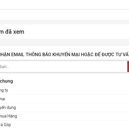
m đã xem
HẬN EMAIL THÔNG BÁO KHUYẾN MẠI HOẶC ĐỂ ĐƯỢC TƯ VẤ
 chung
ng ty
nại
uyển dụng
mua Hàng
rả Góp