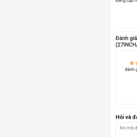
Đang cập nh
Đánh giá
(27INCH
đánh g
Hỏi và đ