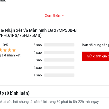
ật...
Xem thêm
 & Nhận xét về Màn hình LG 27MP500-B
/FHD/IPS/75HZ/5MS)
0
/5
5 sao
Bạn đã dùng sản
4 sao
iá & nhận xét
Gửi đánh giá 
3 sao
2 sao
1 sao
áp (0 bình luận)