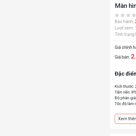
Màn hì
Bảo hành:
Lượt xem:
Tình trạng
Giá chính 
2
Giá bán:
Đặc điểm
Kích thước: 
Tấm nền: IP
Độ phân giả
Tốc độ làm 
Thời gian đ
Cổng kết nối
Xem thê