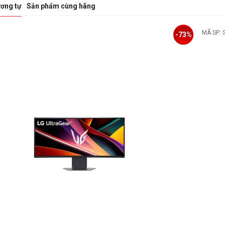
ơng tự
Sản phẩm cùng hãng
08086
MÃ SP: 0
-28%