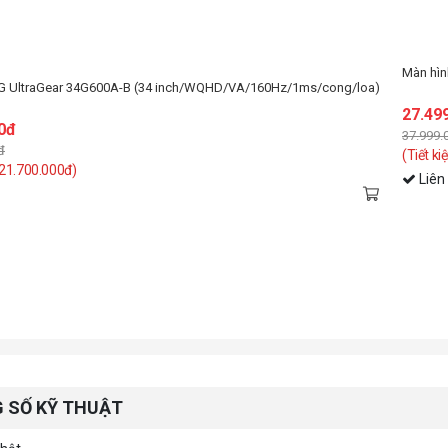
Màn hình 
4.690.0
LG 32GS95UV-B (32 inch/OLED/UHD-240HZ/FHD-480Hz/0.03ms)
4.999.000
(Tiết kiệm
000đ
Liên hệ
đ
 10.500.000đ)
 SỐ KỸ THUẬT