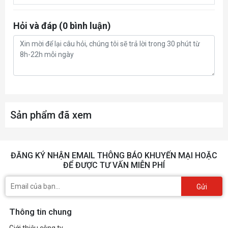
VGA
Hỏi và đáp (0 bình luận)
DVI-D
HDMI
2x HDMI 2.0
Display Port
2x DP 1.4
USB
Audio
Audio jack 3.5
Sản phẩm đã xem
Khác
PHỤ KIỆN
ĐĂNG KÝ NHẬN EMAIL THÔNG BÁO KHUYẾN MẠI HOẶC
Dây kèm theo trong hộp
HDMI Cable, DP Cable
ĐỂ ĐƯỢC TƯ VẤN MIỄN PHÍ
Power Adaptor; Power Cord;
Gửi
Phụ kiện kèm theo
Mounting material
Thông tin chung