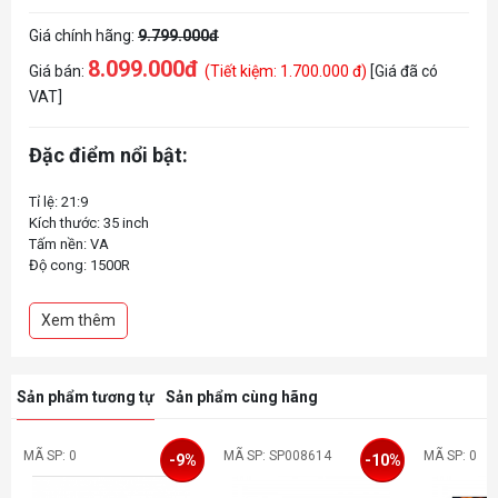
Giá chính hãng:
9.799.000đ
8.099.000đ
Giá bán:
(Tiết kiệm: 1.700.000 đ)
[Giá đã có
VAT]
Đặc điểm nổi bật:
Tỉ lệ: 21:9
Kích thước: 35 inch
Tấm nền: VA
Độ cong: 1500R
Độ phân giải: 3440 x 1440
Độ sáng: 300cd/m2
Xem thêm
Tốc độ làm mới: 120Hz
Thời gian đáp ứng: 4 ms
Sản phẩm tương tự
Sản phẩm cùng hãng
MÃ SP: 0
MÃ SP: SP008614
MÃ SP: 0
-9%
-10%