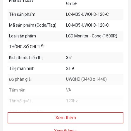
Nhà sản xuất
GmbH
Tên sản phẩm
LC-M35-UWQHD-120-C
Mã sản phẩm (Code/Tag)
LC-M35-UWQHD-120-C
Loại sản phẩm
LCD Monitor - Cong (1500R)
THÔNG SỐ CHI TIẾT
Kích thước hiển thị
35"
Tỉ lệ màn hình
21:9
Độ phân giải
UWQHD (3440 x 1440)
Tấm nền
VA
Tần số quét
120hz
Thời gian phản hồi
4ms
Xem thêm
Độ tương phản
3000:1
Xem thêm