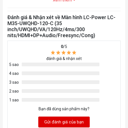
Độ sáng
300cd/㎡
Góc nhìn
178/178
Đánh giá & Nhận xét về Màn hình LC-Power LC-
M35-UWQHD-120-C (35
Màu sắc màn hình
16.7M
inch/UWQHD/VA/120Hz/4ms/300
Bề mặt màn hình
Non-glare
nits/HDMI+DP+Audio/Freesync/Cong)
Màu sắc vỏ
Màu đen, Red LED illumination
0
/5
838x378x126
Kích thước
đánh giá & nhận xét
mm
5 sao
Trọng lượng
8,1/12,33 kg
4 sao
Tính năng đồng bộ
3 sao
Free Sync Premium
2 sao
Tương thích VESA
75x75mm
1 sao
Loa tích hợp
Không
Bạn đã dùng sản phẩm này?
CỔNG KẾT NỐI
Gửi đánh giá của bạn
D-Sub