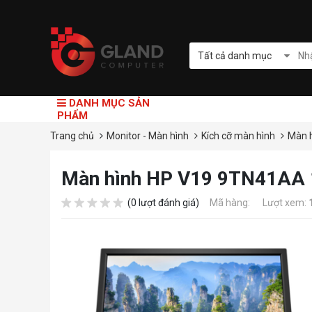
Tất cả danh mục
DANH MỤC SẢN
PHẨM
Trang chủ
Monitor - Màn hình
Kích cỡ màn hình
Màn h
Màn hình HP V19 9TN41AA 1
(0 lượt đánh giá)
Mã hàng:
Lượt xem: