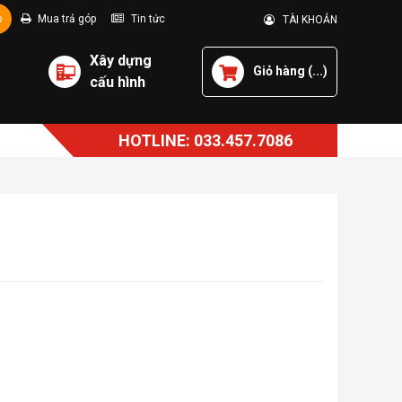
p
Mua trả góp
Tin tức
TÀI KHOẢN
Xây dựng
Giỏ hàng (
...
)
cấu hình
HOTLINE: 033.457.7086