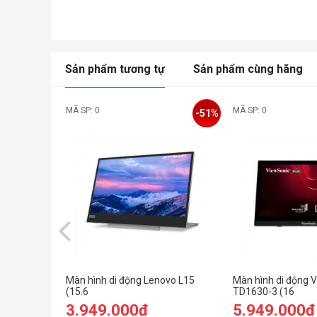
Sản phẩm tương tự
Sản phẩm cùng hãng
MÃ SP: 0
MÃ SP: 0
-51%
Màn hình di động Lenovo L15
Màn hình di động 
(15.6
TD1630-3 (16
inch/FHD/IPS/60Hz/6ms/USB-C)
inch/WXGA/TN/60
3.949.000đ
5.949.000đ
(66E4UAC1WW)
ứng)