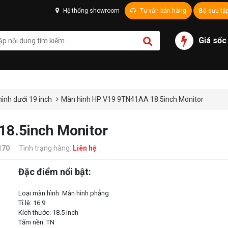
Hệ thống showroom
Tư vấn bán hàng
Bộ sưu tậ
Giá sốc
ình dưới 19 inch
Màn hình HP V19 9TN41AA 18.5inch Monitor
8.5inch Monitor
170
Tình trạng hàng:
Liên hệ
Đặc điểm nổi bật:
Loại màn hình: Màn hình phẳng
Tỉ lệ: 16:9
Kích thước: 18.5 inch
Tấm nền: TN