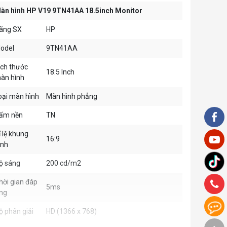
àn hình HP V19 9TN41AA 18.5inch Monitor
ãng SX
HP
odel
9TN41AA
ích thước
18.5 Inch
àn hình
oại màn hình
Màn hình phẳng
ấm nền
TN
ỉ lệ khung
16:9
ình
ộ sáng
200 cd/m2
hời gian đáp
5ms
ng
ộ phân giải
HD (1366 x 768)