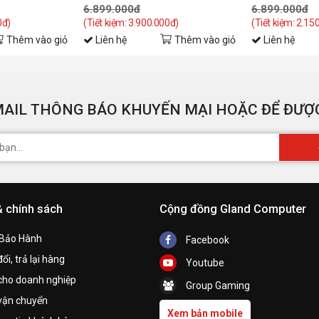
K
6.899.000đ
6.899.000đ
0đ)
(Tiết kiệm: 3.900.000đ)
(Tiết kiệm: 2.15
Thêm vào giỏ
Liên hệ
Thêm vào giỏ
Liên hệ
T
M
AIL THÔNG BÁO KHUYẾN MẠI HOẶC ĐỂ ĐƯỢC
& chính sách
Cộng đồng Gland Computer
 Bảo Hành
Facebook
ổi, trả lại hàng
Youtube
cho doanh nghiệp
Group Gaming
vận chuyển
Xem bản mobile