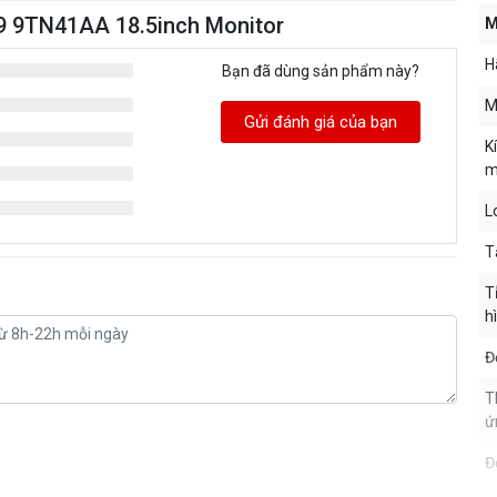
19 9TN41AA 18.5inch Monitor
M
H
Bạn đã dùng sản phẩm này?
M
Gửi đánh giá của bạn
K
m
L
T
T
h
Đ
T
ứ
Đ