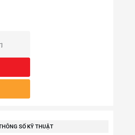
T]
THÔNG SỐ KỸ THUẬT