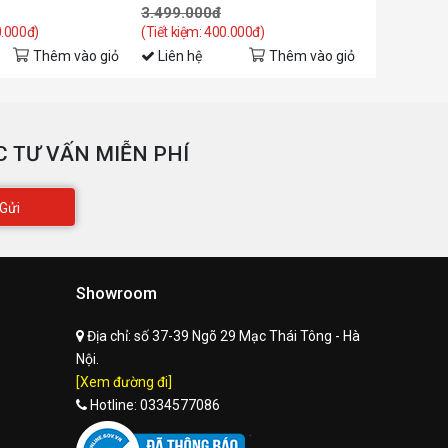
ích thước
3.499.000đ
10.290.0
44,14 x 5,07 x 27,78 cm (Không kèm chân
0.000đ)
(Tiết kiệm: 400.000đ)
(Tiết kiệm: 
đế)
Thêm vào giỏ
Liên hệ
Thêm vào giỏ
Liên hệ
rọng lượng
2.45 kg
àu sắc
Đen
 TƯ VẤN MIỄN PHÍ
Gửi
Showroom
Địa chỉ:
số 37-39 Ngõ 29 Mạc Thái Tông - Hà
Nội.
[Xem đường đi]
Hotline:
0334577086