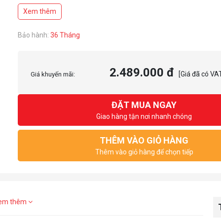
Độ phân giải: HD (1366 x 768 @ 60 Hz)
Xem thêm
Thời gian đáp ứng: 5ms
Cổng kết nối: VGA
Bảo hành:
36 Tháng
2.489.000 đ
[Giá đã có VA
Giá khuyến mãi:
ĐẶT MUA NGAY
Giao hàng tận nơi nhanh chóng
THÊM VÀO GIỎ HÀNG
Thêm vào giỏ hàng để chọn tiếp
em thêm