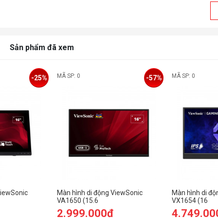
G
(
T
Sản phẩm đã xem
Đ
p
MÃ SP: 0
MÃ SP: 0
C
-25%
-57%
C
T
v
Đ
v
Đ
t
ViewSonic
Màn hình di động ViewSonic
Màn hình di độ
VA1650 (15.6
VX1654 (16
Hz/12ms/loa/cảm
Inch/FHD/IPS/60Hz/7ms/USB-C)
inch/FHD/IPS
2.999.000đ
4.749.00
C/Loa)