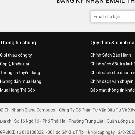
ĐĂNG KÝ NHẬN EMAIL TH
Thông tin chung
Quy định & chính s
Giới thiệu công ty
Chính Sách Bảo Hành
Góp ý, Khiếu nại
Chính sách đổi, trả lại 
Thông tin tuyển dụng
Chính sách cho doanh 
Hướng dẫn mua Hàng
Chính sách vận chuyển
Mua Hàng Trả Góp
Bảo mật thông tin khá
© Chi Nhánh Gland Computer - Công Ty Cổ Phần Tư Vấn Đầu Tư Và Xâ
Địa chỉ: Số 16 Ngõ 16 - Phố Thái Hà - Phường Trung Liệt - Quận Đống Đa 
GPĐKKD số 0101383221-001 do Sở KHĐT Tp.Hà Nội cấp ngày 12/8/202