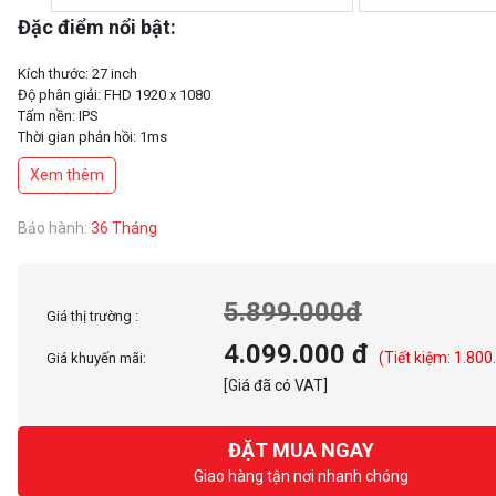
Đặc điểm nổi bật:
Kích thước: 27 inch
Độ phân giải: FHD 1920 x 1080
Tấm nền: IPS
Thời gian phản hồi: 1ms
Tần số quét: 180Hz
Xem thêm
Tỉ lệ tương phản: 1000:1
Độ sáng: 250nits
Tích hợp loa: 2x 2W
Bảo hành:
36 Tháng
VESA: 100x100mm
5.899.000đ
Giá thị trường :
4.099.000 đ
(Tiết kiệm: 1.800
Giá khuyến mãi:
[Giá đã có VAT]
ĐẶT MUA NGAY
Giao hàng tận nơi nhanh chóng