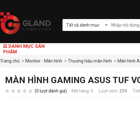
Tất cả danh mục
DANH MỤC SẢN
PHẨM
Trang chủ
Monitor - Màn hình
Thương hiệu màn hình
Màn hình 
MÀN HÌNH GAMING ASUS TUF VG
(0 lượt đánh giá)
Mã hàng: 0
Lượt xem:
239
Tìn