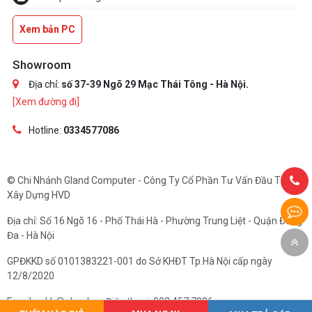
Xem bản PC
Showroom
Địa chỉ:
số 37-39 Ngõ 29 Mạc Thái Tông - Hà Nội.
[Xem đường đi]
Hotline:
0334577086
© Chi Nhánh Gland Computer - Công Ty Cổ Phần Tư Vấn Đầu Tư Và
Xây Dựng HVD
Địa chỉ: Số 16 Ngõ 16 - Phố Thái Hà - Phường Trung Liệt - Quận Đống
Đa - Hà Nội
GPĐKKD số 0101383221-001 do Sở KHĐT Tp.Hà Nội cấp ngày
12/8/2020
Email: cskh@gland.vn. Điện thoại: 033.457.7086