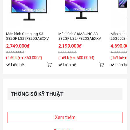
Màn hình Samsung S3
Màn hình SAMSUNG S3
Màn hình L
S32GF LS27F320GAEXXV
S32GF LS24F320GAEXXV
25G550B-B 
(27
(24 inch - IPS - FHD - 120Hz
inch/FHD/I
2.749.000đ
2.199.000đ
4.690.00
inch/FHD/IPS/120Hz/5ms)
- 5ms)
3.599.000đ
2.699.000đ
4.999.000đ
(Tiết kiệm: 850.000đ)
(Tiết kiệm: 500.000đ)
(Tiết kiệm:
Liên hệ
Liên hệ
Liên hệ
THÔNG SỐ KỸ THUẬT
Xem thêm