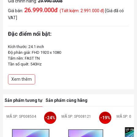
Giá chính hãng:
29.990.000đ
26.999.000đ
Giá bán:
(Tiết kiệm: 2.991.000 đ)
[Giá đã có
VAT]
Đặc điểm nổi bật:
Kích thước: 24.1 inch
Độ phân giải: FHD 1920 x 1080
Tấm nền: FAST TN
Tần số quét: 540Hz
Công nghệ độc quyền: DyAc™ 2 mới
Độ sáng: 350nits
Xem thêm
Tỉ lệ tương phản: 1000:1
Tương thích VESA: 100x100mm
Cổng kết nối: HDMI 2.1 x3/ DP 1.4/ headphone jack
Phụ kiện: DP 1.4 (1.8m) / HDMI 2.1 (1.8m) / Tấm chắn / S Switch
Sản phẩm tương tự
Sản phẩm cùng hãng
MÃ SP: SP008504
MÃ SP: SP008121
MÃ SP: 0
-24%
-19%