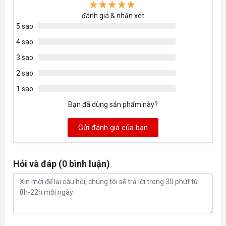
đánh giá & nhận xét
2x HDMI v2.1
5 sao
Cổng kết nối
2x USB 3.2 Gen 1
4 sao
Type-A
3 sao
2 sao
Earphone Jack
1 sao
Bạn đã dùng sản phẩm này?
Loa màn hình
-
Gửi đánh giá của bạn
Flicker-free
Low Blue Light
(Hardware Solution)
Hỏi và đáp (0 bình luận)
AdaptiveSync Display
480Hz
DisplayHDR 400 True
Tính năng màn hình
Black