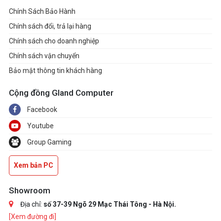
Chính Sách Bảo Hành
Trọng lượng màn
6.2KG
Chính sách đổi, trả lại hàng
hình có chân đế
Chính sách cho doanh nghiệp
Công suất tiêu thụ
-
Chính sách vận chuyển
Bảo mật thông tin khách hàng
Color pre-calibration
report
Cộng đồng Gland Computer
Facebook
DisplayPort cable
Youtube
HDMI Ultra High
Group Gaming
Speed Cable
Xem bản PC
Microfiber cloth
Power adapter
Showroom
Địa chỉ:
số 37-39 Ngõ 29 Mạc Thái Tông - Hà Nội.
Power cord
Phụ kiện
[Xem đường đi]