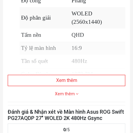
Độ cong
Phẳng
WOLED
Độ phân giải
(2560x1440)
Tấm nền
QHD
Tỷ lệ màn hình
16:9
Tần số quét
480Hz
Color Display
1073.7M
Xem thêm
135% sRGB
Không gian màu
Xem thêm
Độ Tương phản
1,500,000:1
Đánh giá & Nhận xét về Màn hình Asus ROG Swift
PG27AQDP 27" WOLED 2K 480Hz Gsync
Tốc độ phản hồi
0.03ms GtG
0
/5
1x DisplayPort 1.4