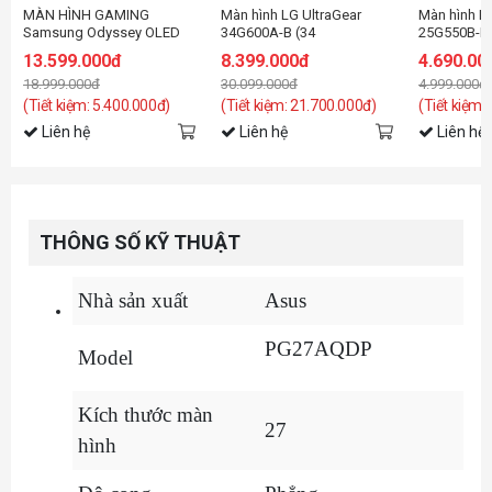
MÀN HÌNH GAMING
Màn hình LG UltraGear
Màn hình L
Samsung Odyssey OLED
34G600A-B (34
25G550B-B 
G6 G61SH
inch/WQHD/VA/160Hz/1ms/cong/loa)
inch/FHD/I
13.599.000đ
8.399.000đ
4.690.00
LS27HG612SEXXV (27
18.999.000đ
30.099.000đ
4.999.000đ
inch/QHD/OLED/240Hz/0.03ms)
(Tiết kiệm: 5.400.000đ)
(Tiết kiệm: 21.700.000đ)
(Tiết kiệm:
Liên hệ
Liên hệ
Liên hệ
THÔNG SỐ KỸ THUẬT
Nhà sản xuất
Asus
PG27AQDP
Model
Kích thước màn
27
hình