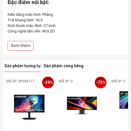
Đặc điểm nổi bật:
Kiểu dáng màn hình: Phẳng
Tỉ lệ khung hình: 16:9
Kích thước mặc định: 27 inch
Công nghệ tấm nền: WOLED
Phân giải điểm ảnh: QHD - 2560x1440
Độ sáng hiển thị: 450cd/m2 (typical)
Xem thêm
Tần số quét màn: 480 Hz (Hertz)
Sản phẩm tương tự
Sản phẩm cùng hãng
MÃ SP: SP008717
MÃ SP: 0
MÃ SP: 0
-29%
-73%