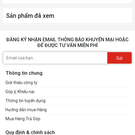
AMD FreeSync
Premium
Sản phẩm đã xem
G-SYNC Compatible
FSC MIX
ĐĂNG KÝ NHẬN EMAIL THÔNG BÁO KHUYẾN MẠI HOẶC
VESA Mount
100 x 100 mm
ĐỂ ĐƯỢC TƯ VẤN MIỄN PHÍ
Tilt: -5° ~ 20°
Gửi
Swivel: -30° ~ 30°
Thông tin chung
Nâng hạ màn hình
Giới thiệu công ty
Pivot: -90° ~ 90°
Góp ý, Khiếu nại
Thông tin tuyển dụng
Kích thước của màn
586.75 x 330.05 mm
Hướng dẫn mua Hàng
hình
Mua Hàng Trả Góp
Trọng lượng màn
3.5KG
Quy định & chính sách
hình