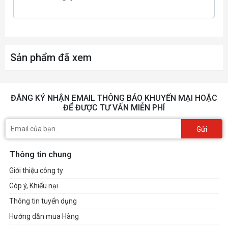
Loa tích hợp
CỔNG KẾT NỐI
D-Sub
Sản phẩm đã xem
USB Type-C
VGA
DVI-D
ĐĂNG KÝ NHẬN EMAIL THÔNG BÁO KHUYẾN MẠI HOẶC
ĐỂ ĐƯỢC TƯ VẤN MIỄN PHÍ
HDMI(v2.0)
2
Gửi
Display Port (v1.4)
2
Thông tin chung
USB 3.0
2
Giới thiệu công ty
Audio
1
Góp ý, Khiếu nại
Khác
Thông tin tuyển dụng
PHỤ KIỆN
Hướng dẫn mua Hàng