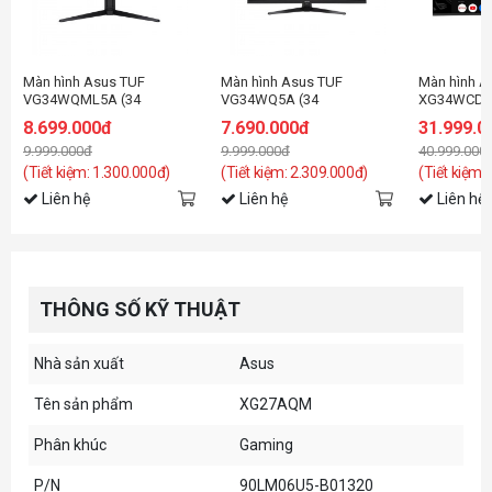
Màn hình Asus TUF
Màn hình Asus TUF
Màn hình A
VG34WQML5A (34
VG34WQ5A (34
XG34WCDMT
inch/WQHD/VA/250Hz/1ms/loa)
inch/WQHD-200hz & HD-
OLED 2K 2
8.699.000đ
7.690.000đ
31.999.0
400Hz/Fast
Android 14
9.999.000đ
9.999.000đ
40.999.000
VA/0.5ms/loa/cong)
(Tiết kiệm: 1.300.000đ)
(Tiết kiệm: 2.309.000đ)
(Tiết kiệm:
Liên hệ
Liên hệ
Liên hệ
THÔNG SỐ KỸ THUẬT
Nhà sản xuất
Asus
Tên sản phẩm
XG27AQM
Phân khúc
Gaming
P/N
90LM06U5-B01320