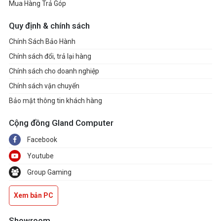
DisplayPort cable, HDMI cable,
Mua Hàng Trả Góp
Power adapter (120W), Power
cord
Quy định & chính sách
Dây kèm theo trong hộp
Quick start guide, USB 3.0
Chính Sách Bảo Hành
cable, Warranty Card
ROG sticker, Color Calibration
Chính sách đổi, trả lại hàng
report
Chính sách cho doanh nghiệp
Phụ kiện kèm theo
Chính sách vận chuyển
Khác
user manual
Bảo mật thông tin khách hàng
Cộng đồng Gland Computer
Facebook
Youtube
Group Gaming
Xem bản PC
Showroom