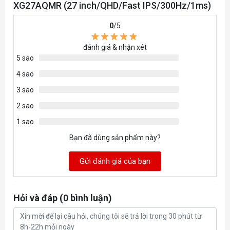
XG27AQMR (27 inch/QHD/Fast IPS/300Hz/1ms)
Bề mặt màn hình
nhám
0
/5
Màu sắc vỏ
đen
đánh giá & nhận xét
Hỗ trợ HDR
Yes, DisplayHDR400
5 sao
614x(408~508)x255 mm (with
4 sao
stand)
3 sao
Kích thước
614 x 367 x 90 mm (without
stand)
2 sao
719 x 267 x 542 mm (box)
1 sao
7.6 kg (net), 11kg (gross), 4 kg
Bạn đã dùng sản phẩm này?
Trọng lượng
(net without stand)
Gửi đánh giá của bạn
DisplayHDR 400, ELMB SYNC,
Shadow Boost, DisplayWidget,
Công nghệ hỗ trợ
Aura Sync, ASUS Variable
Overdrive
Hỏi và đáp (0 bình luận)
Tương thích VESA
có