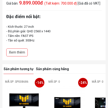
9.899.000đ
Giá bán:
(Tiết kiệm: 700.000 đ)
[Giá đã có VAT]
Đặc điểm nổi bật:
- Kích thước: 27 inch
- Độ phân giải: QHD 2560 x 1440
- Tấm nền: FAST IPS
- Tần số quét: 300Hz
- Thời gian phản hồi: 1ms
- Độ sáng: 350 nits
Xem thêm
- Tỉ lệ tương phản: 1000:1
- VESA: 100x100mm
- Kết nối:
- DisplayPort 1.4 DSCx 1
Sản phẩm tương tự
Sản phẩm cùng hãng
- HDMI (v2.0) x 2
- Audio 3.5mm x1
MÃ SP: SP008686
MÃ SP: 0
MÃ SP: 0
-14%
-24%