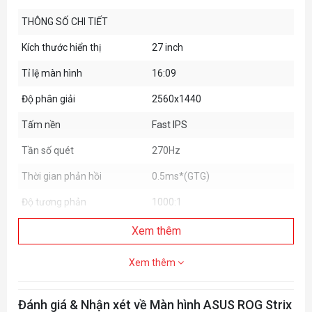
THÔNG SỐ CHI TIẾT
Kích thước hiển thị
27 inch
Tỉ lệ màn hình
16:09
Độ phân giải
2560x1440
Tấm nền
Fast IPS
Tần số quét
270Hz
Thời gian phản hồi
0.5ms*(GTG)
Độ tương phản
1000:1
Độ sáng
400nits
Xem thêm
Góc nhìn
178/178
Xem thêm
Màu sắc màn hình
16.7M
Đánh giá & Nhận xét về Màn hình ASUS ROG Strix
Độ bão hòa màu sắc
150% sRGB, DCI-P3 97%