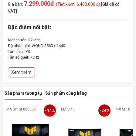
7.299.000đ
Giá bán:
(Tiết kiệm: 6.400.000 đ)
[Giá đã có
VAT]
Đặc điểm nổi bật:
Kích thước: 27 inch
Độ phân giải: WQHD 2560 x 1440
Tấm nền: IPS
Tần số quét: 75Hz
Thời gian phản hồi: 5ms
Độ sáng: 350 nits
Xem thêm
Tỉ lệ tương phản: 1000:1
Tương thích VESA: 100x100mm
Cổng kết nối:
DisplayPort 1.2 x 1
Sản phẩm tương tự
Sản phẩm cùng hãng
Mini DisplayPort x 1
HDMI(v1.4) x 1
Dual-Link DVI x 1
MÃ SP: SP008686
MÃ SP: 0
MÃ SP: 0
-14%
-24%
USB Hub : 4x USB 3.2 Gen 1 Type-A
Đầu cắm Tai nghe :Có