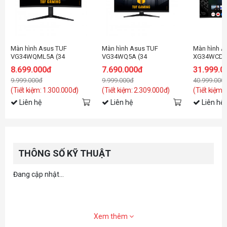
Màn hình Asus TUF
Màn hình Asus TUF
Màn hình A
VG34WQML5A (34
VG34WQ5A (34
XG34WCDMT
inch/WQHD/VA/250Hz/1ms/loa)
inch/WQHD-200hz & HD-
OLED 2K 2
8.699.000đ
7.690.000đ
31.999.0
400Hz/Fast
Android 14
9.999.000đ
9.999.000đ
40.999.000
VA/0.5ms/loa/cong)
(Tiết kiệm: 1.300.000đ)
(Tiết kiệm: 2.309.000đ)
(Tiết kiệm:
Liên hệ
Liên hệ
Liên hệ
THÔNG SỐ KỸ THUẬT
Đang cập nhật...
Xem thêm