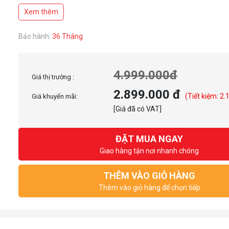
Thời gian phản hồi: 0.3ms
Xem thêm
Độ sáng: 300 nits
Tương thích VESA: 100x100mm
Cổng kết nối: HDMI 2.0 × 1, DisplayPort 1.4 × 1, Audio 3.5mm
Bảo hành:
36 Tháng
4.999.000đ
Giá thị trường :
2.899.000 đ
(Tiết kiệm: 2.
Giá khuyến mãi:
[Giá đã có VAT]
ĐẶT MUA NGAY
Giao hàng tận nơi nhanh chóng
THÊM VÀO GIỎ HÀNG
Thêm vào giỏ hàng để chọn tiếp