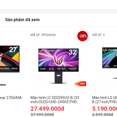
Sản phẩm đã xem
MÃ SP: SP008086
MÃ SP: 0
-28%
Gear 27G640A-
Màn hình LG 32GS95UV-B (32
Màn hình LG U
inch/OLED/UHD-240HZ/FHD-
B (27 inch/FH
0Hz/1ms/loa/USB-
480Hz/0.03ms)
27.499.000đ
5.190.00
37.999.000đ
6.599.000đ