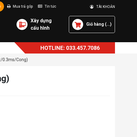
p
Mua trả góp
Tin tức
TÀI KHOẢN
Xây dựng
Giỏ hàng (
...
)
cấu hình
HOTLINE: 033.457.7086
z/0.3ms/Cong)
ng)