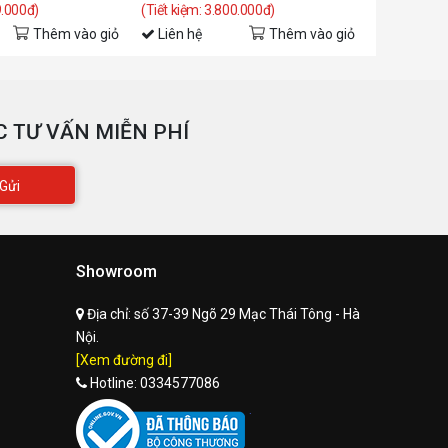
9.000đ)
(Tiết kiệm: 3.800.000đ)
(Tiết kiệm: 
Thêm vào giỏ
Liên hệ
Thêm vào giỏ
Liên hệ
 TƯ VẤN MIỄN PHÍ
Gửi
Showroom
Địa chỉ:
số 37-39 Ngõ 29 Mạc Thái Tông - Hà
Nội.
[Xem đường đi]
Hotline:
0334577086