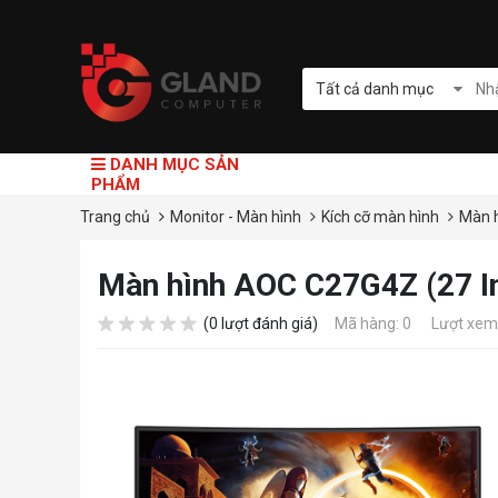
Tất cả danh mục
DANH MỤC SẢN
PHẨM
Trang chủ
Monitor - Màn hình
Kích cỡ màn hình
Màn h
Màn hình AOC C27G4Z (27 
(0 lượt đánh giá)
Mã hàng: 0
Lượt xem