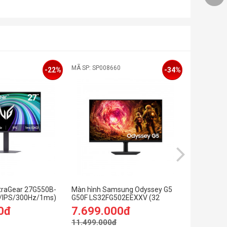
MÃ SP: SP008660
MÃ SP: 0
-22%
-34%
ltraGear 27G550B-
Màn hình Samsung Odyssey G5
Màn hình 
D/IPS/300Hz/1ms)
G50F LS32FG502EEXXV (32
inch/QHD/
inch/QHD/IPS/180Hz/1ms)
OLED/240H
0đ
7.699.000đ
13.599
11.499.000đ
15.999.0