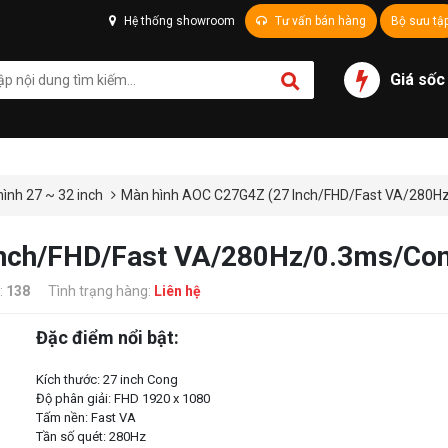
Hệ thống showroom
Tư vấn bán hàng
Bộ sưu tậ
Giá sốc
ình 27 ~ 32 inch
Màn hình AOC C27G4Z (27 Inch/FHD/Fast VA/280H
Inch/FHD/Fast VA/280Hz/0.3ms/Co
:
138
Tình trạng hàng:
Liên hệ
Đặc điểm nổi bật:
Kích thước: 27 inch Cong
Độ phân giải: FHD 1920 x 1080
Tấm nền: Fast VA
Tần số quét: 280Hz