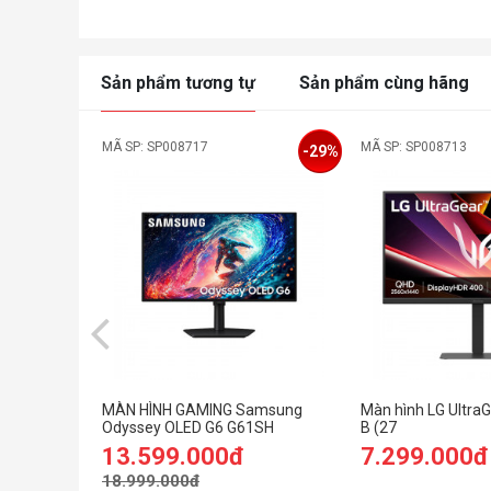
Sản phẩm tương tự
Sản phẩm cùng hãng
MÃ SP: SP008717
MÃ SP: SP008713
-29%
MÀN HÌNH GAMING Samsung
Màn hình LG Ultra
Odyssey OLED G6 G61SH
B (27
LS27HG612SEXXV (27
icnh/QHD/IPS/30
13.599.000đ
7.299.000đ
inch/QHD/OLED/240Hz/0.03ms)
C 15W)
18.999.000đ