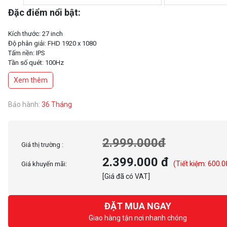
Đặc điểm nổi bật:
Kích thước: 27 inch
Độ phân giải: FHD 1920 x 1080
Tấm nền: IPS
Tần số quét: 100Hz
Thời gian phản hồi: 1ms
Xem thêm
Tỉ lệ tương phản: 1500:1
Độ sáng: 250 nits
Tương thích VESA: 100x100mm
Bảo hành:
36 Tháng
2.999.000đ
Giá thị trường :
2.399.000 đ
(Tiết kiệm: 600.0
Giá khuyến mãi:
[Giá đã có VAT]
ĐẶT MUA NGAY
Giao hàng tận nơi nhanh chóng