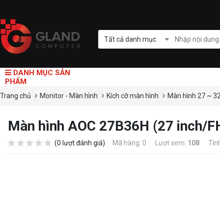
Tất cả danh mục
DANH MỤC SẢN
PHẨM
Trang chủ
Monitor - Màn hình
Kích cỡ màn hình
Màn hình 27 ~ 3
Màn hình AOC 27B36H (27 inch/
(0 lượt đánh giá)
Mã hàng: 0
Lượt xem:
108
Tìn