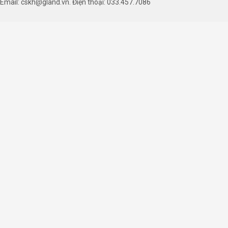
Email: cskh@gland.vn. Điện thoại: 033.457.7086