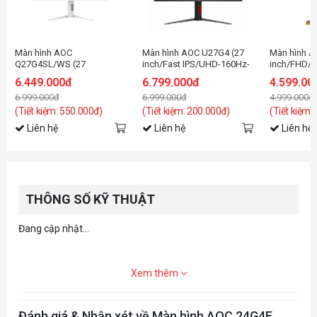
Màn hình AOC
Màn hình AOC U27G4 (27
Màn hình A
Q27G4SL/WS (27
inch/Fast IPS/UHD-160Hz-
inch/FHD/F
inch/QHD/Fast
0.5ms/FHD-320Hz-0.03ms)
IPS/310Hz/
6.449.000đ
6.799.000đ
4.599.00
IPS/320Hz/0.3ms)
6.999.000đ
6.999.000đ
4.999.000đ
(Tiết kiệm: 550.000đ)
(Tiết kiệm: 200.000đ)
(Tiết kiệm:
Liên hệ
Liên hệ
Liên hệ
THÔNG SỐ KỸ THUẬT
Đang cập nhật...
Xem thêm
Đánh giá & Nhận xét về Màn hình AOC 24G4E