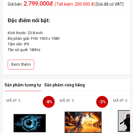
2.799.000đ
Giá bán:
(Tiết kiệm: 200.000 đ)
[Giá đã có VAT]
Đặc điểm nổi bật:
Kích thước: 23.8 inch
Độ phân giải: FHD 1920 x 1080
Tấm nền: IPS
Tần số quét: 180Hz
Thời gian phản hồi: 0.5ms
Độ sáng: 300 nits
Xem thêm
Tỉ lệ tương phản: 1000:1
Tích hợp loa:
Tương thích VESA: 100x100mm
Sản phẩm tương tự
Sản phẩm cùng hãng
MÃ SP: 0
MÃ SP: 0
MÃ SP: 0
-8%
-3%