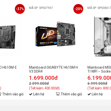
MÃ SP: SP007957
MÃ SP: SP00861
-37%
-20%
RO H610M-E
Mainboard GIGABYTE H610M H
Mainboard MSI
V3 DDR4
TI WIFI – Sock
1.699.000đ
6.199.00
2.099.000đ
6.999.000đ
)
(Tiết kiệm: 400.000đ)
(Tiết kiệm: 800.
Thêm vào giỏ
Liên hệ
Thêm vào giỏ
Liên hệ