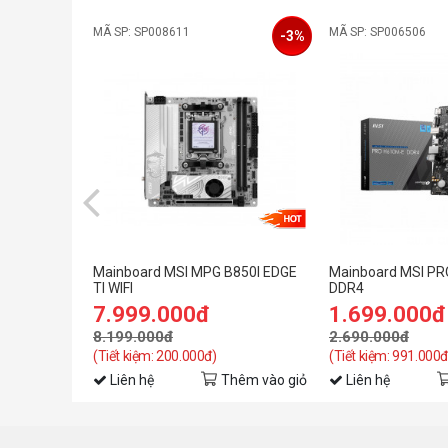
MÃ SP: SP008611
MÃ SP: SP006506
-3%
Mainboard MSI MPG B850I EDGE
Mainboard MSI P
TI WIFI
DDR4
7.999.000đ
1.699.000đ
8.199.000đ
2.690.000đ
(Tiết kiệm: 200.000đ)
(Tiết kiệm: 991.000đ
Liên hệ
Thêm vào giỏ
Liên hệ