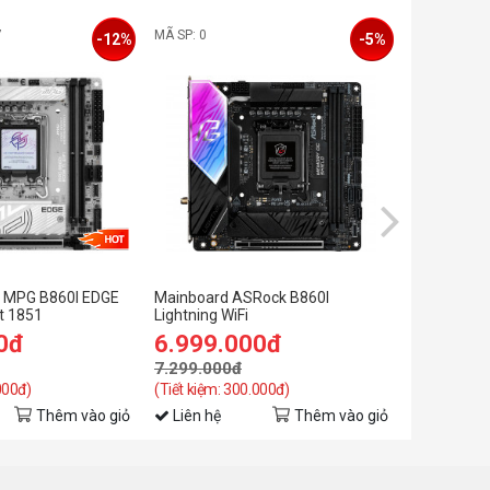
7
MÃ SP: 0
MÃ SP: 0
-12%
-5%
 MPG B860I EDGE
Mainboard ASRock B860I
Mainboard 
et 1851
Lightning WiFi
0đ
6.999.000đ
5.699.
7.299.000đ
000đ)
(Tiết kiệm: 300.000đ)
Thêm vào giỏ
Liên hệ
Thêm vào giỏ
Liên hệ