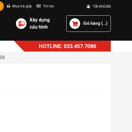
p
Mua trả góp
Tin tức
TÀI KHOẢN
Xây dựng
Giỏ hàng (
...
)
cấu hình
HOTLINE: 033.457.7086
RDS