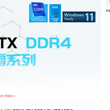
Đa
em thêm