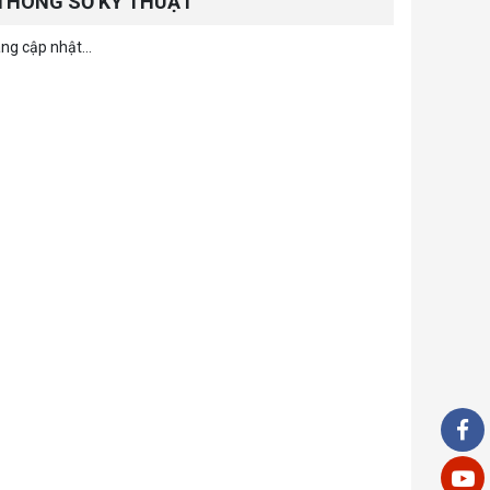
THÔNG SỐ KỸ THUẬT
ng cập nhật...