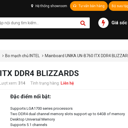
Hệ thống showroom
Tư vấn bán hàng
Bộ sưu tậ
Giá sốc
ủ
Bo mạch chủ INTEL
Mainboard UNIKA UN-B760 ITX DDR4 BLIZZA
 ITX DDR4 BLIZZARDS
Lượt xem:
314
Tình trạng hàng:
Liên hệ
Đặc điểm nổi bật:
Supports LGA1700 series processors
Two DDR4 dual channel memory slots support up to 64GB of memory
Desktop Universal Memory
Supports 5.1 channels