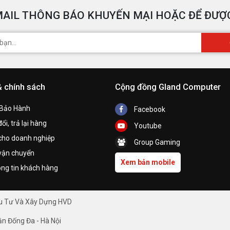
AIL THÔNG BÁO KHUYẾN MẠI HOẶC ĐỂ ĐƯỢC
& chính sách
Cộng đồng Gland Computer
 Bảo Hành
Facebook
ổi, trả lại hàng
Youtube
cho doanh nghiệp
Group Gaming
vận chuyển
Xem bản mobile
ng tin khách hàng
ầu Tư Và Xây Dựng HVD
ận Đống Đa - Hà Nội