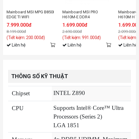
Mainboard MSI MPG B850I
Mainboard MSI PRO
Mainboard
EDGE TI WIFI
H610M-E DDR4
H610M H V
7.999.000đ
1.699.000đ
1.699.00
8.199.000đ
2.690.000đ
2.099.000đ
(Tiết kiệm: 200.000đ)
(Tiết kiệm: 991.000đ)
(Tiết kiệm:
Liên hệ
Liên hệ
Liên hệ
THÔNG SỐ KỸ THUẬT
INTEL Z890
Chipset
Supports Intel® Core™ Ultra
CPU
Processors (Series 2)
LGA 1851