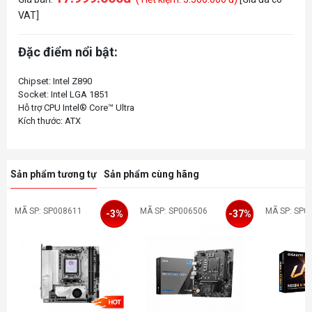
VAT]
Đặc điểm nổi bật:
Chipset: Intel Z890
Socket: Intel LGA 1851
Hỗ trợ CPU Intel® Core™ Ultra
Sản phẩm tương tự
Sản phẩm cùng hãng
MÃ SP: SP008611
MÃ SP: SP006506
MÃ SP: SP0
-3%
-37%