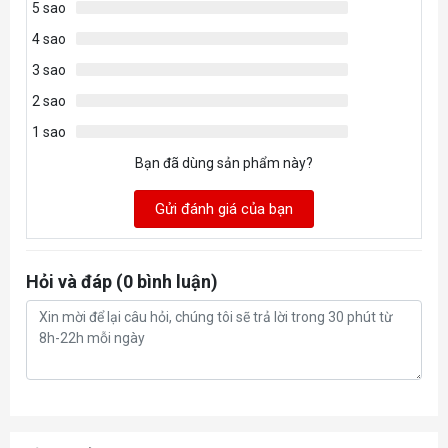
5 sao
detailed information, please
4 sao
refer to the Memory
Compatibility List available on
3 sao
the product’s Support page or
2 sao
visit
1 sao
https://www.msi.com/support/.
Bạn đã dùng sản phẩm này?
1x HDMI™
Onboard
Gửi đánh giá của bạn
Graphics
TM
Support HDMI
2.1 with
FRL port, maximum resolution
Hỏi và đáp (0 bình luận)
of 8K 60Hz*
2x Type-C DisplayPort
Thundebolt™ 4 ports
supporting DisplayPort 1.4
with HBR3 over USB Type-C,
with a maximum resolution of