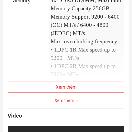
4x DDR5 UDIMM, Maximum
Memory
Memory Capacity 256GB
Memory Support 9200 - 6400
(OC) MT/s / 6400 - 4800
(JEDEC) MT/s
Max. overclocking frequency:
• 1DPC 1R Max speed up to
9200+ MT/s
• 1DPC 2R Max speed up to
7200+ MT/s
• 2DPC 1R Max speed up to
Xem thêm
4800+ MT/s
• 2DPC 2R Max speed up to
Xem thêm
4800+ MT/s
Video
®
Supports Intel
POR Speed
and JEDEC Speed