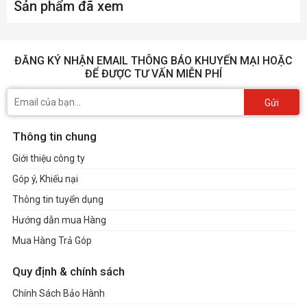
8K@60Hz*
Sản phẩm đã xem
* Available only on processors
featuring integrated graphics.
ĐĂNG KÝ NHẬN EMAIL THÔNG BÁO KHUYẾN MẠI HOẶC
ĐỂ ĐƯỢC TƯ VẤN MIỄN PHÍ
Graphics specifications may
vary depending on the CPU
Gửi
installed.
Thông tin chung
3x PCI-E x16 slot
Slot
Giới thiệu công ty
PCI_E1 Gen PCIe 5.0 supports
Góp ý, Khiếu nại
up to x16 (From CPU)
Thông tin tuyển dụng
PCI_E2 Gen PCIe 5.0 supports
up to x8 (From CPU)
Hướng dẫn mua Hàng
PCI_E3 Gen PCIe 4.0 supports
Mua Hàng Trả Góp
up to x4 (From Chipset)
Quy định & chính sách
• PCI_E1 support manual
Chính Sách Bảo Hành