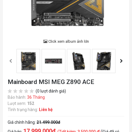
Click xem album ảnh lớn
Mainboard MSI MEG Z890 ACE
(0 lượt đánh giá)
Bảo hành:
36 Tháng
Lượt xem:
152
Tình trạng hàng:
Liên hệ
Giá chính hãng:
21.499.000đ
17.999.000đ
Giá bán:
(Tiết kiệm: 3.500.000 đ)
[Giá đã có