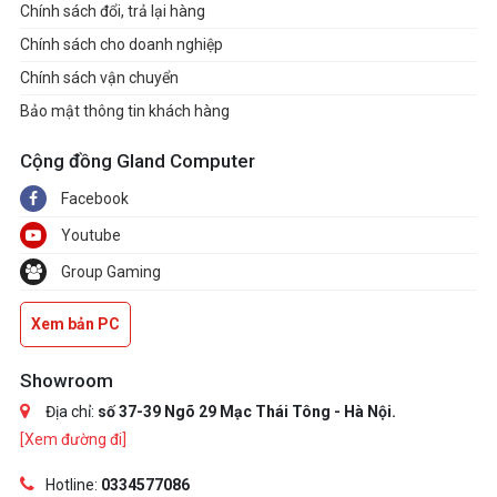
BIOS adjustment to
Chính sách đổi, trả lại hàng
X8+X8/X8+X4+X4
Chính sách cho doanh nghiệp
• PCI_E2 support manual
Chính sách vận chuyển
BIOS adjustment to X4+X4
Bảo mật thông tin khách hàng
* PCI_E1 slot will run at x8
Cộng đồng Gland Computer
speed when PCI_E2 slot
Facebook
installing device.
Youtube
** PCI_E1 slot will run at x8
Group Gaming
speed and PCI_E2 slot will run
at x4 speed when installing
Xem bản PC
PCIe Gen 5 M.2 device in the
M2_4 slot.
Showroom
Địa chỉ:
số 37-39 Ngõ 29 Mạc Thái Tông - Hà Nội.
®
Realtek
ALC4082 Codec +
Audio
[Xem đường đi]
ESS9219Q Combo DAC/HPA
7.1-Channel USB High-
Hotline:
0334577086