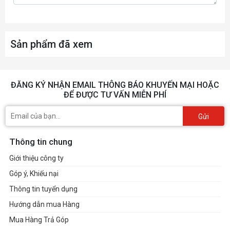
3x Quạt hệ thống
1x Khe cắm M.2 (Key-M)
4x Cổng SATA 6Gb/s
Sản phẩm đã xem
1x CLR_CMOS
1x Còi báo 4 chân
1x Âm thanh phía trước
ĐĂNG KÝ NHẬN EMAIL THÔNG BÁO KHUYẾN MẠI HOẶC
1x Cổng COM
ĐỂ ĐƯỢC TƯ VẤN MIỄN PHÍ
HỆ ĐIỀU HÀNH
Gửi
Hỗ trợ cho Windows® 10 64-bit, Windows®
Thông tin chung
11 64-bit
Giới thiệu công ty
YẾU TỐ HÌNH THỨC
Góp ý, Khiếu nại
Thông tin tuyển dụng
ITX
Hướng dẫn mua Hàng
170mm x 170mm
Mua Hàng Trả Góp