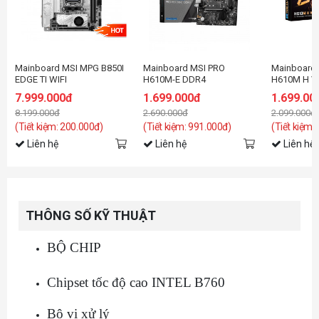
Mainboard MSI MPG B850I
Mainboard MSI PRO
Mainboard
EDGE TI WIFI
H610M-E DDR4
H610M H V
7.999.000đ
1.699.000đ
1.699.00
8.199.000đ
2.690.000đ
2.099.000đ
(Tiết kiệm: 200.000đ)
(Tiết kiệm: 991.000đ)
(Tiết kiệm:
Liên hệ
Liên hệ
Liên hệ
THÔNG SỐ KỸ THUẬT
BỘ CHIP
Chipset tốc độ cao INTEL B760
Bộ vi xử lý