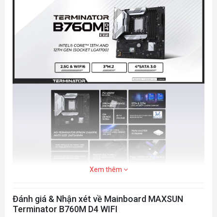
1* Giao diện hiển thị HDMl 2.0, hỗ trợ độ
phân giải lên đến 4096x2160@60Hz
1* Giao diện hiển thị HDMl 1.4, hỗ trợ độ
phân giải lên đến 4096x2160@30Hz
KHE MỞ RỘNG
1x khe cắm PCIe 5.0 x16
Ổ cứng thể rắn
1x M.2_SSD_A Ổ cắm phía trước Khe cắm
M.2 hỗ trợ Gen4 x4
1x M.2_SSD_B khe cắm phía sau Khe cắm
Xem thêm
M.2 hỗ trợ Gen4 x4
4x Cổng SATA 3.0
Đánh giá & Nhận xét về Mainboard MAXSUN
USB
Terminator B760M D4 WIFI