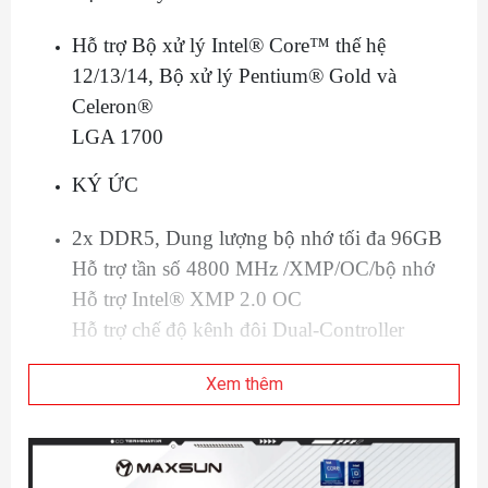
Hỗ trợ Bộ xử lý Intel® Core™ thế hệ
12/13/14, Bộ xử lý Pentium® Gold và
Celeron®
LGA 1700
KÝ ỨC
2x DDR5, Dung lượng bộ nhớ tối đa 96GB
Hỗ trợ tần số 4800 MHz /XMP/OC/bộ nhớ
Hỗ trợ Intel® XMP 2.0 OC
Hỗ trợ chế độ kênh đôi Dual-Controller
ĐỒ HỌA TRÊN BOARD
Xem thêm
2* Cổng hiển thị DP1.4 hỗ trợ độ phân giải
lên đến 4096x2160@60Hz