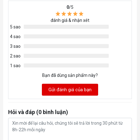
0
/5
Chân cắm USB trên bo mạch (tổng cộng 5
cổng)
đánh giá & nhận xét
Cổng USB phía sau
5 sao
4 sao
VÀ
3 sao
Cổng LAN kép 2,5Gb + 1Gb
2 sao
1 sao
ÂM THANH
Bạn đã dùng sản phẩm này?
Bộ giải mã Realtek® ALC897
Gửi đánh giá của bạn
I/O NỘI BỘ
Hỏi và đáp (0 bình luận)
1x Đầu nối nguồn 24 chân (ATX_PWR)
1x Đầu nối nguồn 8 chân (CPU_PWR)
1x Quạt CPU