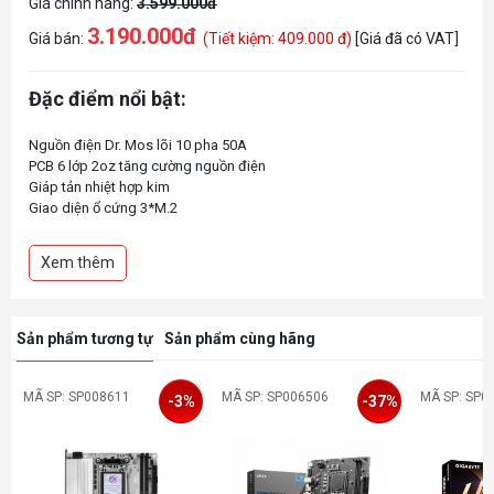
Giá chính hãng:
3.599.000đ
3.190.000đ
Giá bán:
(Tiết kiệm: 409.000 đ)
[Giá đã có VAT]
Đặc điểm nổi bật:
Nguồn điện Dr. Mos lõi 10 pha 50A
PCB 6 lớp 2oz tăng cường nguồn điện
Giáp tản nhiệt hợp kim
Giao diện ổ cứng 3*M.2
Thẻ mạng 2.5G
Xem thêm
Sản phẩm tương tự
Sản phẩm cùng hãng
MÃ SP: SP008611
MÃ SP: SP006506
MÃ SP: SP0
-3%
-37%