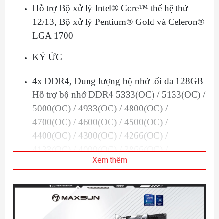
Hỗ trợ Bộ xử lý Intel® Core™ thế hệ thứ
12/13, Bộ xử lý Pentium® Gold và Celeron®
LGA 1700
KÝ ỨC
4x DDR4, Dung lượng bộ nhớ tối đa 128GB
Hỗ trợ bộ nhớ DDR4 5333(OC) / 5133(OC) /
5000(OC) / 4933(OC) / 4800(OC) /
4700(OC) / 4600(OC) / 4500(OC) /
4400(OC) / 4300(OC) / 4266(OC) /
4133(OC) / 4000(OC) / 3866(OC) /
Xem thêm
3800(OC) / 3733(OC) / 3666(OC) /
3600(OC) /
3200/3000/2933/2666/2400/2133 MHz
Hỗ trợ Intel® XMP 2.0 OC
Hỗ trợ chế độ kênh đôi bộ điều khiển kép