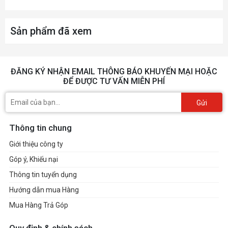
2x USB 3.2 Gen1 Type A
2x USB 2.0
Sản phẩm đã xem
*USB phía sau (Tổng cộng 8 cổng)
2x USB 3.2 Gen1 Type A
6x USB 2.0
ĐĂNG KÝ NHẬN EMAIL THÔNG BÁO KHUYẾN MẠI HOẶC
ĐỂ ĐƯỢC TƯ VẤN MIỄN PHÍ
VÀ
Gửi
Realtek® RTL8125BG 2.5G LAN
Thông tin chung
ÂM THANH
Giới thiệu công ty
Realtek® ALC897 Codec
Góp ý, Khiếu nại
Âm thanh độ nét cao 5.1 kênh
Thông tin tuyển dụng
Hướng dẫn mua Hàng
I/O NỘI BỘ
Mua Hàng Trả Góp
1x Đầu nối nguồn 24 chân (ATX_PWR)