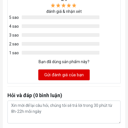
Khe cắm M.2_1 (Key M), loại 2242/2280 (
đánh giá & nhận xét
hỗ trợ chế độ PCIe 4.0 x4) Khe cắm M.2_2
5 sao
(Key M), loại 2242/2280/22110 (hỗ trợ chế
4 sao
độ PCIe 4.0 x4)
3 sao
Khe cắm M.2_3 (Key M), loại
2 sao
2242/2280/22110 (hỗ trợ chế độ PCIe 4.0 x4)
1 sao
4 cổng SATA 6Gb/giây
Bạn đã dùng sản phẩm này?
Đột kích
Gửi đánh giá của bạn
Hỗ trợ RAID 0, RAID 1, RAID 5 và RAID
10 cho các thiết bị lưu trữ SATA
Hỏi và đáp (0 bình luận)
USB
*USB phía trước (Tổng cộng 5 cổng)
1x USB 3.2 Gen2x2 Type C