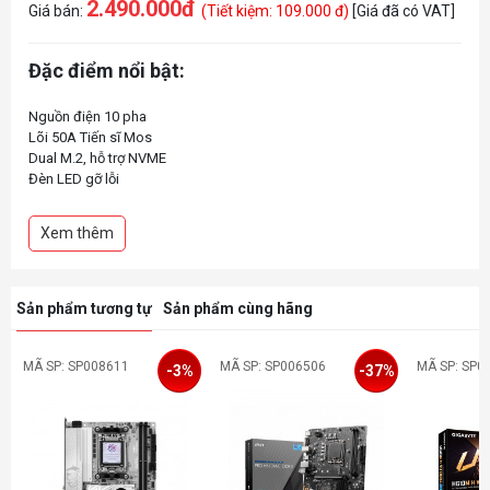
2.490.000đ
Giá bán:
(Tiết kiệm: 109.000 đ)
[Giá đã có VAT]
Đặc điểm nổi bật:
Nguồn điện 10 pha
Lõi 50A Tiến sĩ Mos
Dual M.2, hỗ trợ NVME
Đèn LED gỡ lỗi
Xem thêm
Sản phẩm tương tự
Sản phẩm cùng hãng
MÃ SP: SP008611
MÃ SP: SP006506
MÃ SP: SP0
-3%
-37%