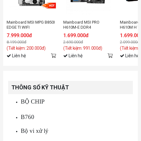
Mainboard MSI MPG B850I
Mainboard MSI PRO
Mainboard
EDGE TI WIFI
H610M-E DDR4
H610M H V
7.999.000đ
1.699.000đ
1.699.00
8.199.000đ
2.690.000đ
2.099.000đ
(Tiết kiệm: 200.000đ)
(Tiết kiệm: 991.000đ)
(Tiết kiệm:
Liên hệ
Liên hệ
Liên hệ
THÔNG SỐ KỸ THUẬT
BỘ CHIP
B760
Bộ vi xử lý