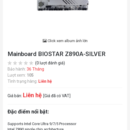
Click xem album ảnh lớn
Mainboard BIOSTAR Z890A-SILVER
(0 lượt đánh giá)
Bảo hành:
36 Tháng
Lượt xem:
105
Tình trạng hàng:
Liên hệ
Liên hệ
Giá bán:
[Giá đã có VAT]
Đặc điểm nổi bật:
Supports Intel Core Ultra 9/7/5 Processor
Intel Z890 single chip architecture