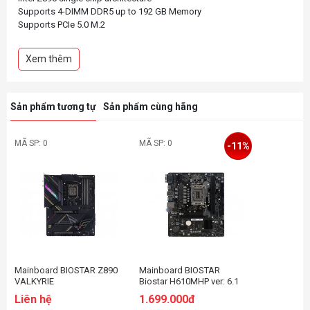
Supports 4-DIMM DDR5 up to 192 GB Memory
Supports PCIe 5.0 M.2
Supports Dual HDMI Ports & a Display Port
Supports 2.5 GbE LAN
Xem thêm
Supports USB 3.2 Gen2 Type C
Sản phẩm tương tự
Sản phẩm cùng hãng
MÃ SP: 0
MÃ SP: 0
-11%
Mainboard BIOSTAR Z890
Mainboard BIOSTAR
VALKYRIE
Biostar H610MHP ver: 6.1
Liên hệ
1.699.000đ