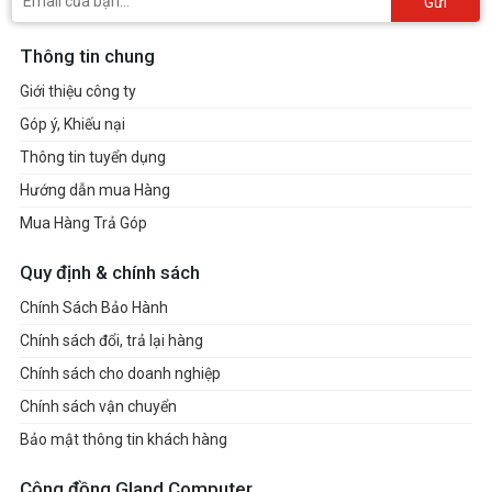
Gửi
populated, U.2_1 slot will be disabled.
When M.2_3 slot is being populated,
Thông tin chung
U.2_2 slot will be disabled.
Giới thiệu công ty
Góp ý, Khiếu nại
LAN
1 x Intel® X550-AT2 dual 10Gb
Thông tin tuyển dụng
Ethernet
Hướng dẫn mua Hàng
ASUS LANGuard
Mua Hàng Trả Góp
Wireless
Intel® Wi-Fi 6 AX200
Quy định & chính sách
&
2x2 Wi-Fi 6 (802.11 a/b/g/n/ac/ax)
Chính Sách Bảo Hành
Bluetooth
support 1024QAM/OFDMA/MU-
Chính sách đổi, trả lại hàng
MIMO
Chính sách cho doanh nghiệp
Supports up to 2.4Gbps max data rate
Chính sách vận chuyển
Supports 2.4/5GHz Dual-Band
Bảo mật thông tin khách hàng
Supports channel bandwidth:
HT20/HT40/HT80/HT160
Cộng đồng Gland Computer