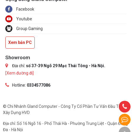
Supports PCIe interface
Facebook
Bluetooth v5.1
Youtube
USB
Rear USB:Total 10 ports
Group Gaming
1 x USB 3.2 Gen 2x2 port(s) (1 x USB
Type-C®)
Xem bản PC
9 x USB 3.2 Gen 2 port(s) (8 x Type-A
Showroom
+ 1 x USB Type-C®)
Địa chỉ:
số 37-39 Ngõ 29 Mạc Thái Tông - Hà Nội.
[Xem đường đi]
Front USB:Total 7 ports
1 x USB 3.2 Gen 2 connector(s)
Hotline:
0334577086
(suppport(s) USB Type-C®)
1 x USB 3.2 Gen 1 header(s) support(s)
© Chi Nhánh Gland Computer - Công Ty Cổ Phần Tư Vấn Đầu Tư Và
additional 2 USB 3.2 Gen 1 ports
Xây Dựng HVD
2 x USB 2.0 header(s) support(s)
Địa chỉ: Số 16 Ngõ 16 - Phố Thái Hà - Phường Trung Liệt - Quận Đống
additional 4 USB 2.0 ports
Đa - Hà Nội