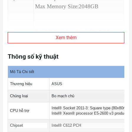
Max Memory Size:2048GB
8 x DIMM, Max. 2048GB, DDR4
Xem thêm
3200/3000/2933/2800/2666/2400/2133
MHz ECC and Non-ECC, buffered and
Thông số kỹ thuật
Un-buffered, U-DIMM, R-DIMM and
3DS R-DIMM Memory*
Mô Tả Chi tiết
Thương hiệu
ASUS
8 Channel Memory Architecture
Chủng loại
Bo mạch chủ
Intel® Socket 2011-3: Square type (80x80mm) 
Khe cắm
7 x PCIe 4.0/3.0 x16 slot(s)*
CPU hỗ trợ
Intel® Xeon® processor E5-2600 v3 product fa
mở rộng
Chipset
Intel® C612 PCH
* Support PCIe bandwidth bifurcation