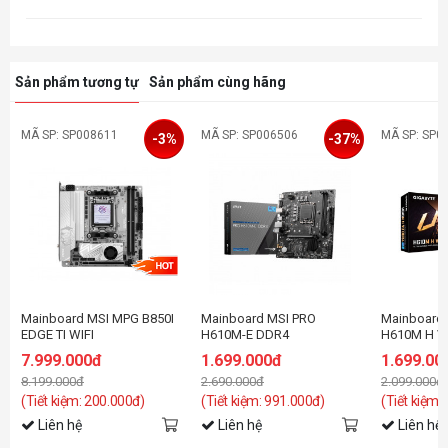
Sản phẩm tương tự
Sản phẩm cùng hãng
MÃ SP: SP008611
MÃ SP: SP006506
MÃ SP: SP0
-3%
-37%
Mainboard MSI MPG B850I
Mainboard MSI PRO
Mainboard
EDGE TI WIFI
H610M-E DDR4
H610M H V
7.999.000đ
1.699.000đ
1.699.00
8.199.000đ
2.690.000đ
2.099.000đ
(Tiết kiệm: 200.000đ)
(Tiết kiệm: 991.000đ)
(Tiết kiệm:
Liên hệ
Liên hệ
Liên hệ