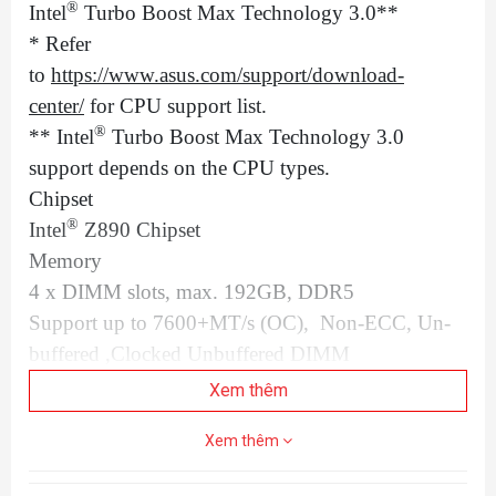
®
Intel
Turbo Boost Max Technology 3.0**
* Refer
to
https://www.asus.com/support/download-
center/
for CPU support list.
®
** Intel
Turbo Boost Max Technology 3.0
support depends on the CPU types.
Chipset
®
Intel
Z890 Chipset
Memory
4 x DIMM slots, max. 192GB, DDR5
Support up to 7600+MT/s (OC), Non-ECC, Un-
buffered ,Clocked Unbuffered DIMM
(CUDIMM)*
Xem thêm
Dual channel memory architecture
Xem thêm
DIMM Fit
®
Supports Intel
Extreme Memory Profile (XMP)