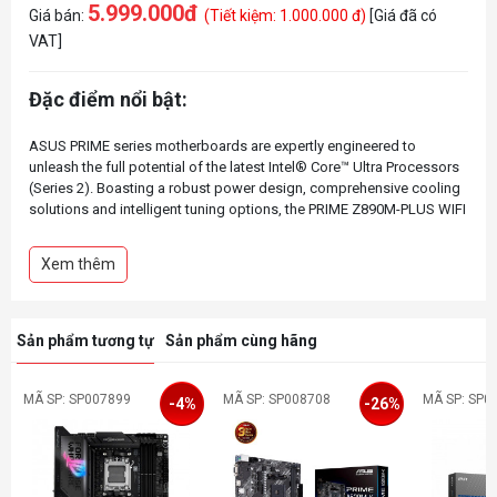
5.999.000đ
Giá bán:
(Tiết kiệm: 1.000.000 đ)
[Giá đã có
VAT]
Đặc điểm nổi bật:
ASUS PRIME series motherboards are expertly engineered to
unleash the full potential of the latest Intel® Core™ Ultra Processors
(Series 2). Boasting a robust power design, comprehensive cooling
solutions and intelligent tuning options, the PRIME Z890M-PLUS WIFI
motherboard provides users and PC DIY builders with a range of
performance optimizations via intuitive software and firmware
Xem thêm
features. It’s designed to be Advanced AI PC-ready, offering the
Sản phẩm tương tự
Sản phẩm cùng hãng
MÃ SP: SP007899
MÃ SP: SP008708
MÃ SP: SP0
-4%
-26%