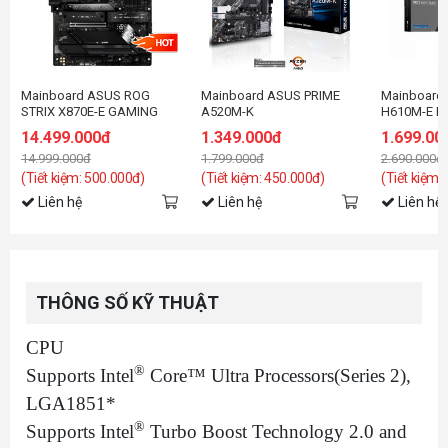
Mainboard ASUS ROG
Mainboard ASUS PRIME
Mainboard
STRIX X870E-E GAMING
A520M-K
H610M-E D
WIFI
14.499.000đ
1.349.000đ
1.699.00
14.999.000đ
1.799.000đ
2.690.000đ
(Tiết kiệm: 500.000đ)
(Tiết kiệm: 450.000đ)
(Tiết kiệm:
Liên hệ
Liên hệ
Liên hệ
THÔNG SỐ KỸ THUẬT
CPU
®
Supports Intel
Core™ Ultra Processors(Series 2),
LGA1851*
®
Supports Intel
Turbo Boost Technology 2.0 and