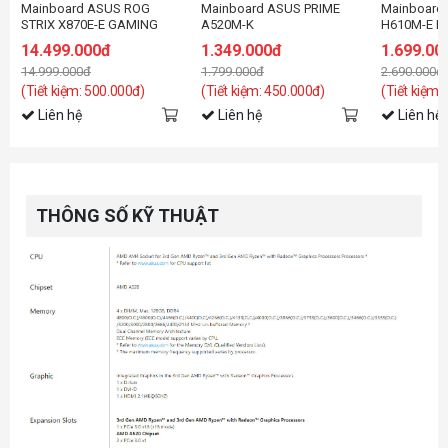
Mainboard ASUS ROG
Mainboard ASUS PRIME
Mainboard
STRIX X870E-E GAMING
A520M-K
H610M-E D
WIFI
14.499.000đ
1.349.000đ
1.699.00
14.999.000đ
1.799.000đ
2.690.000đ
(Tiết kiệm: 500.000đ)
(Tiết kiệm: 450.000đ)
(Tiết kiệm:
Liên hệ
Liên hệ
Liên hệ
THÔNG SỐ KỸ THUẬT