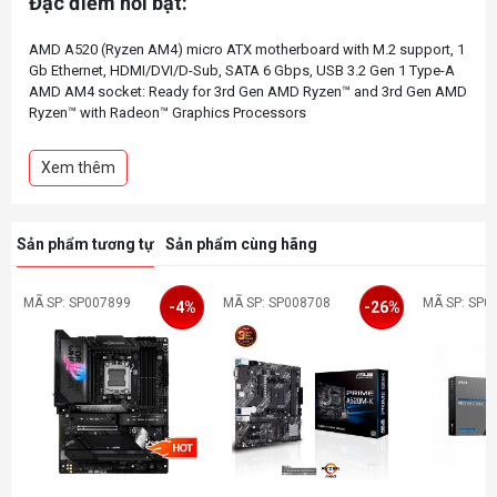
Đặc điểm nổi bật:
AMD A520 (Ryzen AM4) micro ATX motherboard with M.2 support, 1
Gb Ethernet, HDMI/DVI/D-Sub, SATA 6 Gbps, USB 3.2 Gen 1 Type-A
AMD AM4 socket: Ready for 3rd Gen AMD Ryzen™ and 3rd Gen AMD
Ryzen™ with Radeon™ Graphics Processors
Comprehensive cooling: PCH heatsink and Fan Xpert 2+
Ultrafast connectivity: M.2 support, 1 Gb Ethernet, USB 3.2 Gen 1
Xem thêm
Type-A
5X Protection III: Multiple hardware safeguards for all-around system
Sản phẩm tương tự
Sản phẩm cùng hãng
MÃ SP: SP007899
MÃ SP: SP008708
MÃ SP: SP0
-4%
-26%