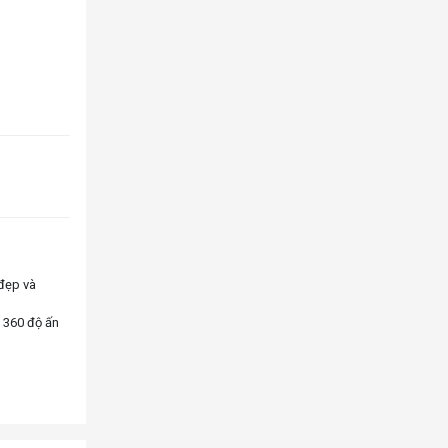
đẹp và
 360 độ ấn
tất cả hệ
C, hay thậm