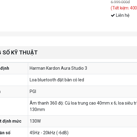
6.999.000đ
(Tiết kiệm: 40
Liên hệ
 SỐ KỸ THUẬT
 định
Harman Kardon Aura Studio 3
Loa bluetooth đặt bàn có led
n
PGI
Âm thanh 360 độ: Củ loa trung cao 40mm x 6; loa siêu 
130mm
t định mức
130W
tần số
45Hz - 20kHz (-6dB)