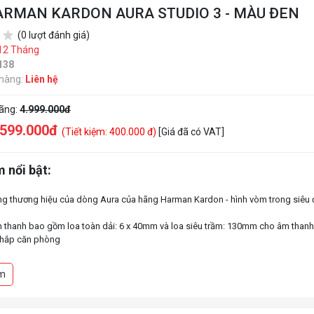
ARMAN KARDON AURA STUDIO 3 - MÀU ĐEN
(0 lượt đánh giá)
12 Tháng
138
 hàng:
Liên hệ
hãng:
4.999.000đ
.599.000đ
(Tiết kiệm: 400.000 đ)
[Giá đã có VAT]
 nổi bật:
ng thương hiệu của dòng Aura của hãng Harman Kardon - hình vòm trong siêu 
 thanh bao gồm loa toàn dải: 6 x 40mm và loa siêu trầm: 130mm cho âm thanh
khắp căn phòng
c mạnh với công suất lên tới 2 x 15W RMS + 1 x 100W RMS (khoảng 130W cho 
m
d nhẹ tinh tế dạng sóng mới, thay đổi theo nhạc
 qua Bluetooth không dây 4.2 mới nhất
ng kết nối AUX giúp bạn có thể kết nối analog bằng dây 3,5 mm cho máy tính P