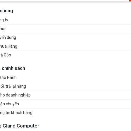
 chung
ng ty
nại
uyển dụng
mua Hàng
rả Góp
& chính sách
 Bảo Hành
i, trả lại hàng
cho doanh nghiệp
vận chuyển
ng tin khách hàng
g Gland Computer