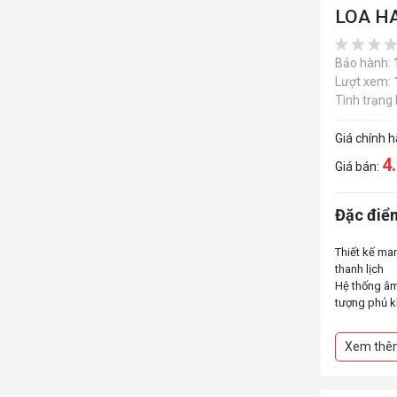
LOA H
Bảo hành:
Lượt xem:
Tình trạng
Giá chính 
4
Giá bán:
Đặc điểm
Thiết kế ma
thanh lịch
Hệ thống âm
tượng phủ 
Nâng cấp sứ
thống)
Xem thê
Ánh sáng Le
Truyền phát
Tích hợp cổ