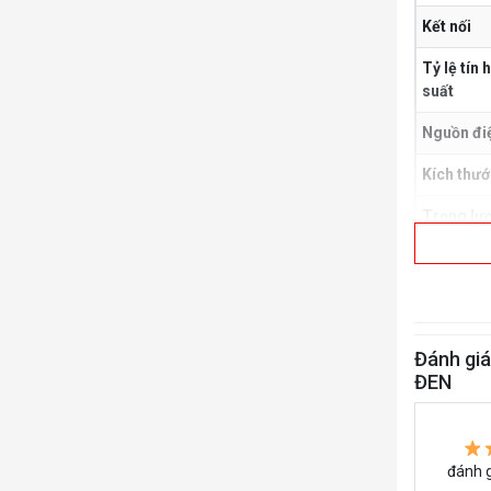
Kết nối
Tỷ lệ tín
suất
Nguồn đi
Kích thướ
Trọng lư
Đánh gi
ĐEN
đánh g