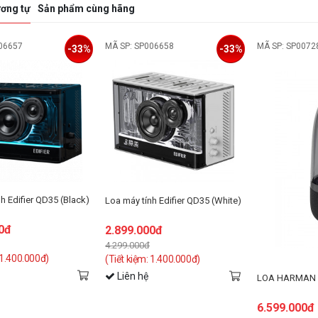
thoại của bạn nếu bạn thích
ơng tự
Sản phẩm cùng hãng
06657
MÃ SP: SP006658
MÃ SP: SP0072
-33%
-33%
h Edifier QD35 (Black)
Loa máy tính Edifier QD35 (White)
0đ
2.899.000đ
4.299.000đ
 1.400.000đ)
(Tiết kiệm: 1.400.000đ)
Liên hệ
LOA HARMAN 
6.599.000đ