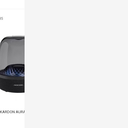
85
-6%
KARDON AURA STUDIO 4 - MÀU ĐEN