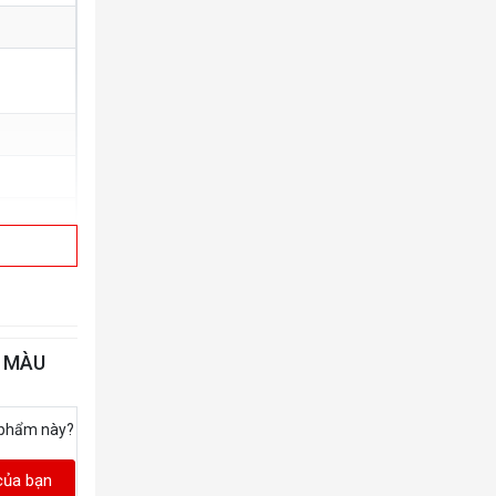
- MÀU
 phẩm này?
của bạn