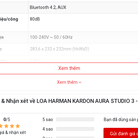
Bluetooth 4.2, AUX
 hiệu/công
80dB
ện
100-240V ~ 50 / 60Hz
c
283,6 x 232 x 232mm (HxWxD)
ợng
3,6kg
Xem thêm
Xem thêm
á & Nhận xét về LOA HARMAN KARDON AURA STUDIO 3 
0
/5
5 sao
Bạn đã dùng sản
4 sao
iá & nhận xét
Gửi đánh giá 