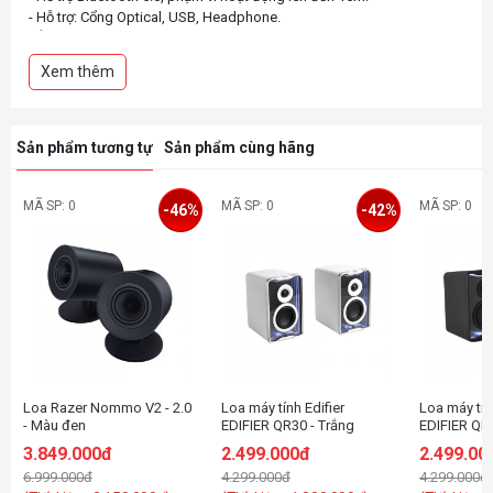
- Hỗ trợ: Cổng Optical, USB, Headphone.
- Âm thanh HiFi.
- Độ méo tiếng thấp & âm bass lớn.
Xem thêm
- Điều khiển âm lượng, treble và bass.
- Có chứng nhận SIG.
- Tần số đáp ứng: 40Hz - 20KHz.
- Tỷ số nén nhiễu S/N: ≥ 70dB.
Sản phẩm tương tự
Sản phẩm cùng hãng
- Separation: ≥ 40dB.
- Kích thước: W156 x D213 x H280 mm.
- Trọng lượng: 4.95kg.
MÃ SP: 0
MÃ SP: 0
MÃ SP: 0
-46%
-42%
Loa Razer Nommo V2 - 2.0
Loa máy tính Edifier
Loa máy tín
- Màu đen
EDIFIER QR30 - Trắng
EDIFIER QR
3.849.000đ
2.499.000đ
2.499.00
6.999.000đ
4.299.000đ
4.299.000đ