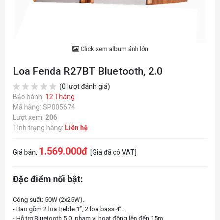
Click xem album ảnh lớn
Loa Fenda R27BT Bluetooth, 2.0
(0 lượt đánh giá)
Bảo hành:
12 Tháng
Mã hàng: SP005674
Lượt xem:
206
Tình trạng hàng:
Liên hệ
1.569.000đ
Giá bán:
[Giá đã có VAT]
Đặc điểm nổi bật:
Công suất: 50W (2x25W).
- Bao gồm 2 loa treble 1”, 2 loa bass 4”.
- Hỗ trợ Bluetooth 5.0, phạm vi hoạt động lên đến 15m.