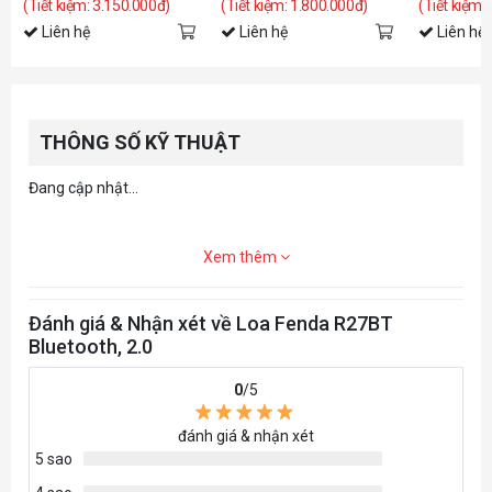
(Tiết kiệm: 3.150.000đ)
(Tiết kiệm: 1.800.000đ)
(Tiết kiệm:
Liên hệ
Liên hệ
Liên hệ
THÔNG SỐ KỸ THUẬT
Đang cập nhật...
Xem thêm
Đánh giá & Nhận xét về Loa Fenda R27BT
Bluetooth, 2.0
0
/5
đánh giá & nhận xét
5 sao