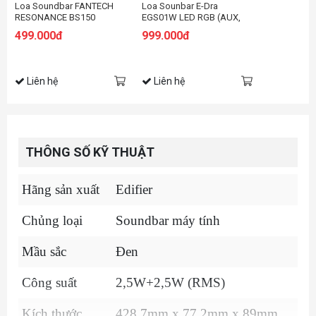
Loa Soundbar FANTECH
Loa Sounbar E-Dra
RESONANCE BS150
EGS01W LED RGB (AUX,
BLUETOOTH GAMING
USB, TF-Card, Bluetooth,
499.000đ
999.000đ
PC, FM)
Liên hệ
Liên hệ
THÔNG SỐ KỸ THUẬT
Hãng sản xuất
Edifier
Chủng loại
Soundbar máy tính
Mầu sắc
Đen
Công suất
2,5W+2,5W (RMS)
Kích thước
428.7mm x 77.2mm x 89mm