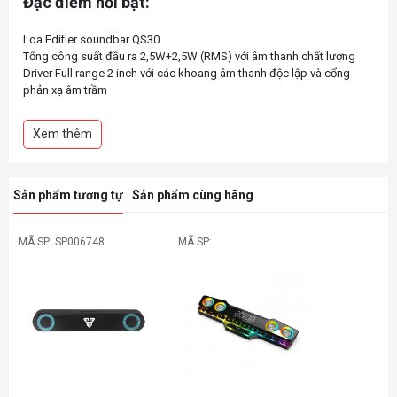
Đặc điểm nổi bật:
Loa Edifier soundbar QS30
Tổng công suất đầu ra 2,5W+2,5W (RMS) với âm thanh chất lượng
Driver Full range 2 inch với các khoang âm thanh độc lập và cổng
phản xạ âm trầm
Cáp USB kèm theo để cấp nguồn và truyền âm thanh từ máy tính của
bạn
Xem thêm
Bộ thu âm thanh Bluetooth V5.4 để truyền phát âm thanh liền mạch
với kết nối ổn định
Hiệu ứng ánh sáng lộng lẫy được hỗ trợ bởi công nghệ TempoAbyss
đã được cấp bằng sáng chế
Sản phẩm tương tự
Sản phẩm cùng hãng
Tích hợp micro có độ nhạy cao
Nhiều hiệu ứng âm thanh cài sẵn cho âm nhạc, phim và chơi game
Hoạt động với Ứng dụng di động EDIFIER ConneX và Ứng dụng máy
MÃ SP: SP006748
MÃ SP: