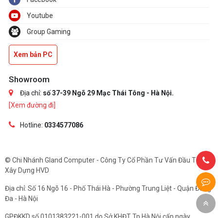
Youtube
Group Gaming
Xem bản PC
Showroom
Địa chỉ:
số 37-39 Ngõ 29 Mạc Thái Tông - Hà Nội.
[Xem đường đi]
Hotline:
0334577086
© Chi Nhánh Gland Computer - Công Ty Cổ Phần Tư Vấn Đầu Tư Và
Xây Dựng HVD
Địa chỉ: Số 16 Ngõ 16 - Phố Thái Hà - Phường Trung Liệt - Quận Đống
Đa - Hà Nội
GPĐKKD số 0101383221-001 do Sở KHĐT Tp.Hà Nội cấp ngày