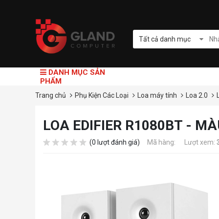
Tất cả danh mục
DANH MỤC SẢN
PHẨM
Trang chủ
Phụ Kiện Các Loại
Loa máy tính
Loa 2.0
LOA EDIFIER R1080BT - MÀ
(0 lượt đánh giá)
Mã hàng:
Lượt xem: