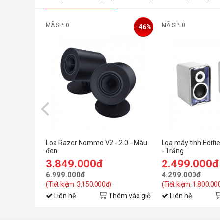
MÃ SP: 0
MÃ SP: 0
-46%
Loa Razer Nommo V2 - 2.0 - Màu
Loa máy tính Edifi
đen
- Trắng
3.849.000đ
2.499.000đ
6.999.000đ
4.299.000đ
(Tiết kiệm: 3.150.000đ)
(Tiết kiệm: 1.800.00
Liên hệ
Thêm vào giỏ
Liên hệ