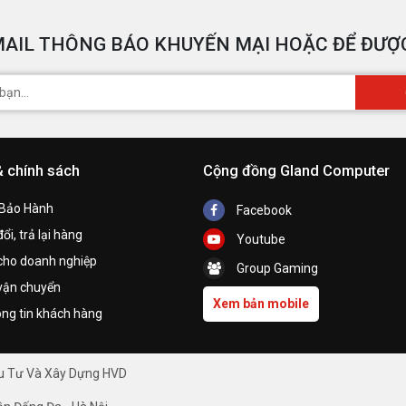
AIL THÔNG BÁO KHUYẾN MẠI HOẶC ĐỂ ĐƯỢC
& chính sách
Cộng đồng Gland Computer
 Bảo Hành
Facebook
ổi, trả lại hàng
Youtube
cho doanh nghiệp
Group Gaming
vận chuyển
Xem bản mobile
ng tin khách hàng
ầu Tư Và Xây Dựng HVD