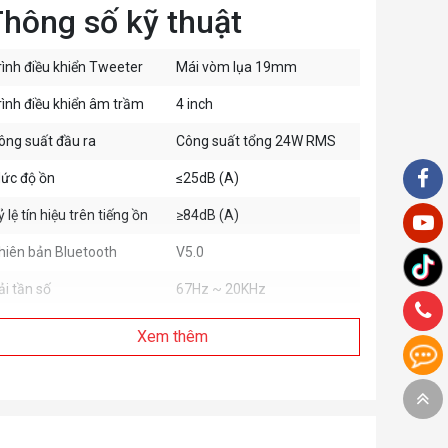
hông số kỹ thuật
rình điều khiển Tweeter
Mái vòm lụa 19mm
rình điều khiển âm trầm
4 inch
ông suất đầu ra
Công suất tổng 24W RMS
ức độ ồn
≤25dB (A)
ỷ lệ tín hiệu trên tiếng ồn
≥84dB (A)
hiên bản Bluetooth
V5.0
ải tần số
67Hz ~ 20KHz
Xem thêm