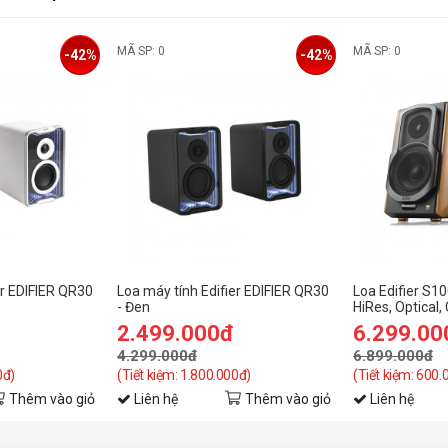
MÃ SP: 0
MÃ SP: 0
-42%
-42%
er EDIFIER QR30
Loa máy tính Edifier EDIFIER QR30
Loa Edifier S10
- Đen
HiRes, Optical,
điều khiển)
2.499.000đ
6.299.00
4.299.000đ
6.899.000đ
0đ)
(Tiết kiệm: 1.800.000đ)
(Tiết kiệm: 600.
Thêm vào giỏ
Liên hệ
Thêm vào giỏ
Liên hệ