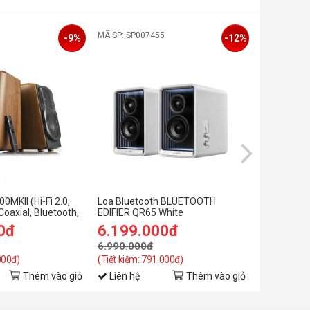
MÃ SP: SP007455
MÃ SP: SP0
-9%
-12%
00MKII (Hi-Fi 2.0,
Loa Bluetooth BLUETOOTH
Loa FANTE
 Coaxial, Bluetooth,
EDIFIER QR65 White
BLACK
0đ
6.199.000đ
249.0
6.990.000đ
299.000đ
000đ)
(Tiết kiệm: 791.000đ)
(Tiết kiệm: 
Thêm vào giỏ
Liên hệ
Thêm vào giỏ
Còn hàng