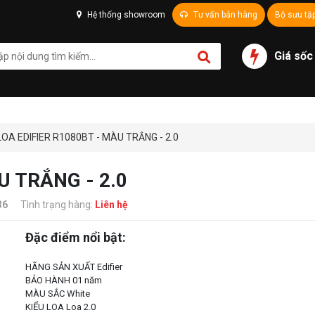
Hệ thống showroom
Tư vấn bán hàng
Bộ sưu tậ
Giá sốc
LOA EDIFIER R1080BT - MÀU TRẮNG - 2.0
U TRẮNG - 2.0
36
Tình trạng hàng:
Liên hệ
Đặc điểm nổi bật:
HÃNG SẢN XUẤT Edifier
BẢO HÀNH 01 năm
MÀU SẮC White
KIỂU LOA Loa 2.0