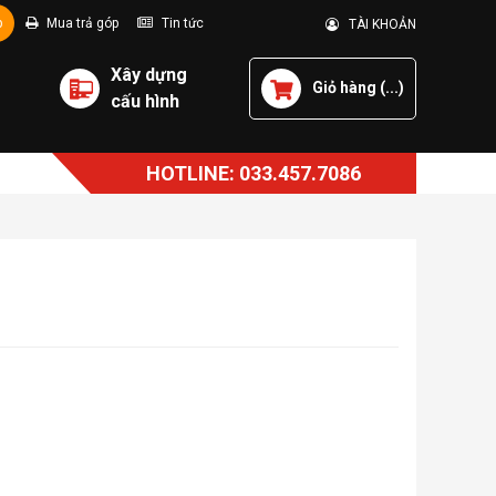
p
Mua trả góp
Tin tức
TÀI KHOẢN
Xây dựng
Giỏ hàng (
...
)
cấu hình
HOTLINE: 033.457.7086