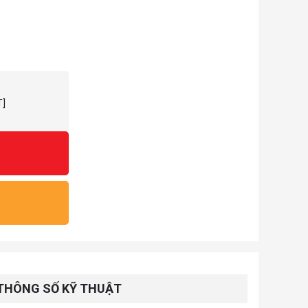
T]
THÔNG SỐ KỸ THUẬT