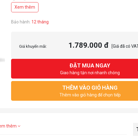
Xem thêm
Bảo hành:
12 tháng
1.789.000 đ
[Giá đã có VA
Giá khuyến mãi:
ĐẶT MUA NGAY
Giao hàng tận nơi nhanh chóng
THÊM VÀO GIỎ HÀNG
Thêm vào giỏ hàng để chọn tiếp
em thêm