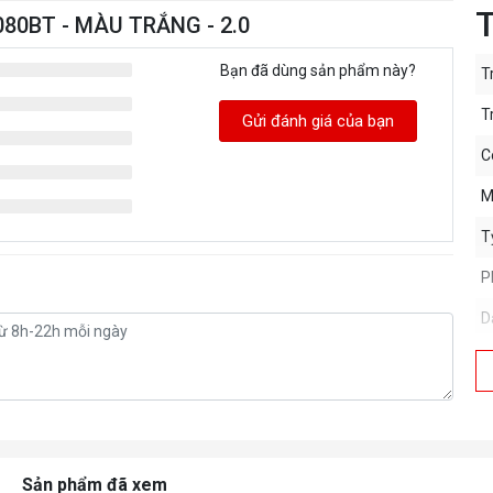
T
1080BT - MÀU TRẮNG - 2.0
Bạn đã dùng sản phẩm này?
T
T
Gửi đánh giá của bạn
C
M
T
P
D
Sản phẩm đã xem