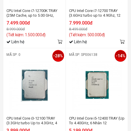
CPU Intel Core i7-12700K TRAY
CPU Intel Core i7-12700 TRAY
(25M Cache, up to 5.00 GHz,
(3.6GHz turbo up to 4.9Ghz, 12
12C20T, Socket 1700)
nhân 20 luồng, 25MB Cache,
7.499.000đ
7.999.000đ
65W) - Socket Intel LGA 1700)
8.999.000đ
8.499.000đ
(Tiết kiệm: 1.500.000đ)
(Tiết kiệm: 500.000đ)
Liên hệ
Liên hệ
MÃ SP: 0
MÃ SP: SP006138
-28%
-14%
CPU Intel Core i3-12100 TRAY
CPU Intel Core i5-12400 TRAY (Up
(3.3GHz turbo Up to 4.3GHz, 4
To 4.40GHz, 6 Nhân 12
Nhân 8 Luồng, 12MB Cache,
Luồng,18MB Cache, Socket
3.899.000đ
5.199.000đ