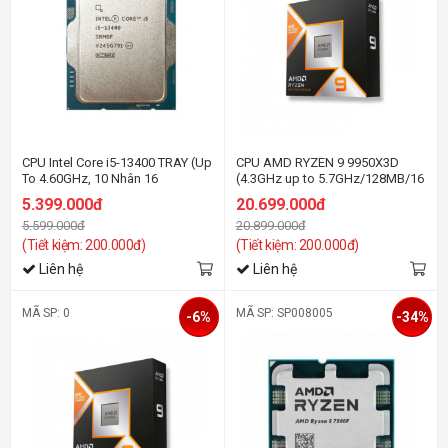
CPU Intel Core i5-13400 TRAY (Up
CPU AMD RYZEN 9 9950X3D
To 4.60GHz, 10 Nhân 16
(4.3GHz up to 5.7GHz/128MB/16
Luồng,18MB Cache, Raptor
cores 32 threads/Socket AM5)
5.399.000đ
20.699.000đ
Lake)
5.599.000đ
20.899.000đ
(Tiết kiệm: 200.000đ)
(Tiết kiệm: 200.000đ)
Liên hệ
Liên hệ
MÃ SP: 0
MÃ SP: SP008005
-6%
-34%