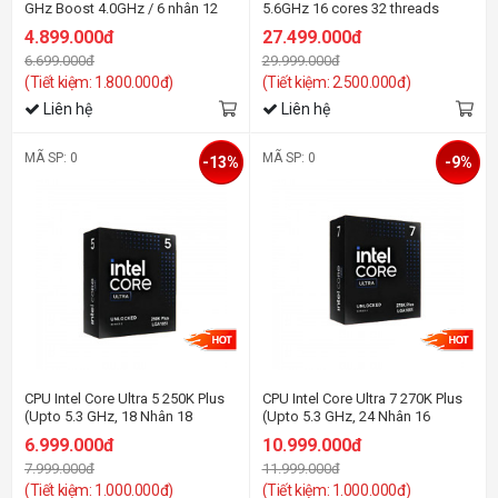
GHz Boost 4.0GHz / 6 nhân 12
5.6GHz 16 cores 32 threads
luồng / 96MB / AM4
192MB
4.899.000đ
27.499.000đ
6.699.000đ
29.999.000đ
(Tiết kiệm: 1.800.000đ)
(Tiết kiệm: 2.500.000đ)
Liên hệ
Liên hệ
MÃ SP: 0
MÃ SP: 0
-13%
-9%
CPU Intel Core Ultra 5 250K Plus
CPU Intel Core Ultra 7 270K Plus
(Upto 5.3 GHz, 18 Nhân 18
(Upto 5.3 GHz, 24 Nhân 16
Luồng, 30MB Cache)-Socket Intel
Luồng, 40MB Cache)-Socket Intel
6.999.000đ
10.999.000đ
LGA 1851/ARROW LAKE
LGA 1851/ARROW LAKE
7.999.000đ
11.999.000đ
(Tiết kiệm: 1.000.000đ)
(Tiết kiệm: 1.000.000đ)