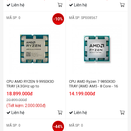
Liên hệ
Liên hệ
MÃ SP: 0
MÃ SP: SP008567
-10%
CPU AMD RYZEN 9 9950X3D
CPU AMD Ryzen 7 9850X3D
TRAY (4.3GHz up to
TRAY (AMD AM5 - 8 Core - 16
5.7GHz/128MB/16 cores 32
Thread - Base 4.7Ghz - Turbo
18.899.000đ
14.199.000đ
threads/Socket AM5)
5.6Ghz - Cache 104MB)
20.899.000đ
(Tiết kiệm: 2.000.000đ)
Liên hệ
Liên hệ
MÃ SP: 0
MÃ SP: 0
-44%