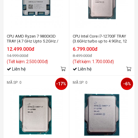
CPU AMD Ryzen 7 9800X3D
CPU Intel Core i7-12700F TRAY
TRAY (4.7 GHz Upto 5.2GHz /
(3.6GHz turbo up to 4.9Ghz, 12
104MB / 8 Cores, 16 Threads /
nhân 20 luồng, 25MB Cache,
12.499.000đ
6.799.000đ
105W / Socket AM5)
65W) - Socket Intel LGA 1700)
14.999.000đ
8.499.000đ
(Tiết kiệm: 2.500.000đ)
(Tiết kiệm: 1.700.000đ)
Liên hệ
Liên hệ
MÃ SP: 0
MÃ SP: 0
-17%
-6%