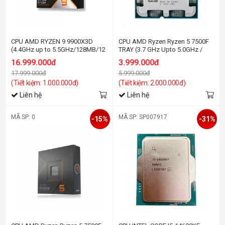
CPU AMD RYZEN 9 9900X3D
CPU AMD Ryzen Ryzen 5 7500F
(4.4GHz up to 5.5GHz/128MB/12
TRAY (3.7 GHz Upto 5.0GHz /
cores 24 threads/Socket AM5)
38MB / 6 Cores, 12 Threads /
16.999.000đ
3.999.000đ
65W / Socket AM5)
17.999.000đ
5.999.000đ
(Tiết kiệm: 1.000.000đ)
(Tiết kiệm: 2.000.000đ)
Liên hệ
Liên hệ
MÃ SP: 0
MÃ SP: SP007917
-15%
-31%