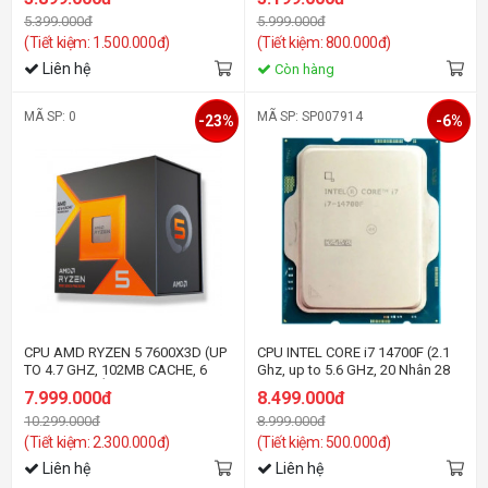
58W)- Socket Intel LGA 1700)
1700, Alder Lake)
5.399.000đ
5.999.000đ
(Tiết kiệm: 1.500.000đ)
(Tiết kiệm: 800.000đ)
Liên hệ
Còn hàng
MÃ SP: 0
MÃ SP: SP007914
-23%
-6%
CPU AMD RYZEN 5 7600X3D (UP
CPU INTEL CORE i7 14700F (2.1
TO 4.7 GHZ, 102MB CACHE, 6
Ghz, up to 5.6 GHz, 20 Nhân 28
NHÂN 12 LUỒNG, AM5)
Luồng) TRAY
7.999.000đ
8.499.000đ
10.299.000đ
8.999.000đ
(Tiết kiệm: 2.300.000đ)
(Tiết kiệm: 500.000đ)
Liên hệ
Liên hệ