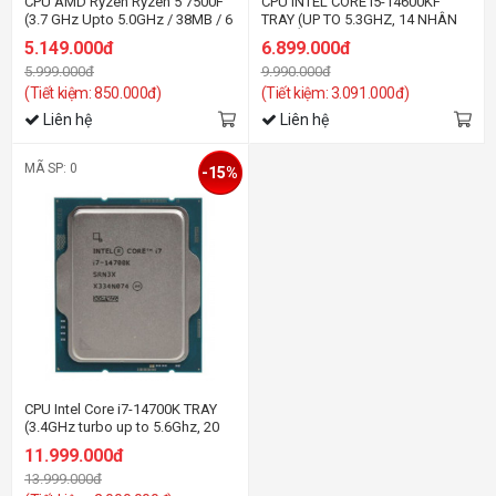
CPU AMD Ryzen Ryzen 5 7500F
CPU INTEL CORE I5-14600KF
(3.7 GHz Upto 5.0GHz / 38MB / 6
TRAY (UP TO 5.3GHZ, 14 NHÂN
Cores, 12 Threads / 65W /
20 LUỒNG, 24MB CACHE, 125W)
5.149.000đ
6.899.000đ
Socket AM5)
- SOCKET INTEL LGA
5.999.000đ
9.990.000đ
1700/RAPTOR LAKE
(Tiết kiệm: 850.000đ)
(Tiết kiệm: 3.091.000đ)
Liên hệ
Liên hệ
MÃ SP: 0
-15%
CPU Intel Core i7-14700K TRAY
(3.4GHz turbo up to 5.6Ghz, 20
nhân 28 luồng, 28MB Cache,
11.999.000đ
125W) - Socket Intel LGA
13.999.000đ
1700/Raptor Lake)