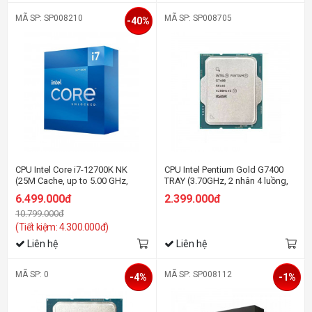
MÃ SP: SP008210
MÃ SP: SP008705
-40%
CPU Intel Core i7-12700K NK
CPU Intel Pentium Gold G7400
(25M Cache, up to 5.00 GHz,
TRAY (3.70GHz, 2 nhân 4 luồng,
12C20T, Socket 1700)
6MB Cache, 46W) - Socket Intel
6.499.000đ
2.399.000đ
LGA1700)
10.799.000đ
(Tiết kiệm: 4.300.000đ)
Liên hệ
Liên hệ
MÃ SP: 0
MÃ SP: SP008112
-4%
-1%