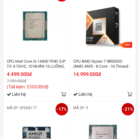
CPU Intel Core i5-14400 TRAY (UP
CPU AMD Ryzen 7 9850X3D
TO 4.7GHZ, 10 NHÂN 16 LUỒNG,
(AMD AM5 - 8 Core - 16 Thread -
20MB CACHE, 65W) - SOCKET
Base 4.7Ghz - Turbo 5.6Ghz -
4.499.000đ
14.999.000đ
INTEL LGA 1700/RAPTOR LAKE
Cache 104MB)
7.999.000đ
(Tiết kiệm: 3.500.000đ)
Liên hệ
Liên hệ
MÃ SP: SP008177
MÃ SP: 0
-17%
-21%