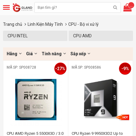
...
Trang chủ
Linh Kiện Máy Tính
CPU - Bộ vi xử lý
CPU INTEL
CPU AMD
Hãng
Giá
Tính năng
Sắp xếp
MÃ SP: SP008728
MÃ SP: SP008586
-27%
-9%
CPU AMD Ryzen 5 5500X3D / 3.0
CPU Ryzen 9 9950X3D2 Up to