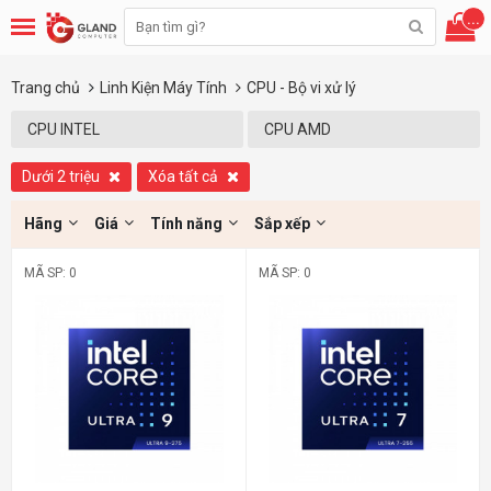
...
Trang chủ
Linh Kiện Máy Tính
CPU - Bộ vi xử lý
CPU INTEL
CPU AMD
Dưới 2 triệu
Xóa tất cả
Hãng
Giá
Tính năng
Sắp xếp
MÃ SP: 0
MÃ SP: 0