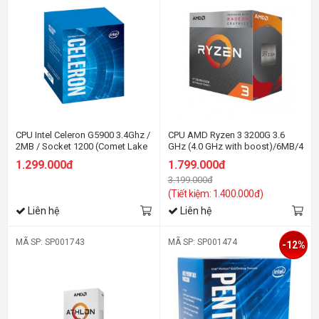
CPU Intel Celeron G5900 3.4Ghz /
CPU AMD Ryzen 3 3200G 3.6
2MB / Socket 1200 (Comet Lake
GHz (4.0 GHz with boost)/6MB/4
)
cores 4 threads/Radeon Vega
1.299.000đ
1.799.000đ
8/65W
3.199.000đ
(Tiết kiệm: 1.400.000đ)
Liên hệ
Liên hệ
MÃ SP: SP001743
MÃ SP: SP001474
-12%