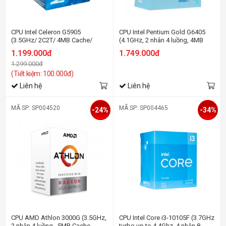
CPU Intel Celeron G5905
CPU Intel Pentium Gold G6405
(3.5GHz/ 2C2T/ 4MB Cache/
(4.1GHz, 2 nhân 4 luồng, 4MB
Socket 1200)
Cache, 58W) - Socket Intel LGA
1.199.000đ
1.749.000đ
1200)
1.299.000đ
(Tiết kiệm: 100.000đ)
Liên hệ
Liên hệ
MÃ SP: SP004520
MÃ SP: SP004465
-24%
-34%
CPU AMD Athlon 3000G (3.5GHz,
CPU Intel Core i3-10105F (3.7GHz
2 nhân 4 luồng , 5MB Cache,
turbo up to 4.4Ghz, 4 nhân 8