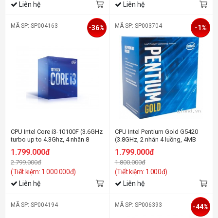
Liên hệ
Liên hệ
MÃ SP: SP004163
MÃ SP: SP003704
-36%
-1%
CPU Intel Core i3-10100F (3.6GHz
CPU Intel Pentium Gold G5420
turbo up to 4.3Ghz, 4 nhân 8
(3.8GHz, 2 nhân 4 luồng, 4MB
luồng, 6MB Cache, 65W) - Socket
Cache, 54W) - Socket Intel LGA
1.799.000đ
1.799.000đ
Intel LGA 1200
1151)
2.799.000đ
1.800.000đ
(Tiết kiệm: 1.000.000đ)
(Tiết kiệm: 1.000đ)
Liên hệ
Liên hệ
MÃ SP: SP004194
MÃ SP: SP006393
-44%