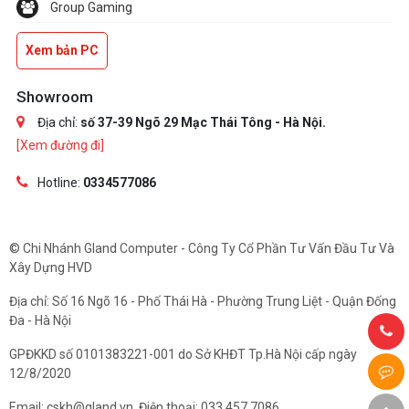
Group Gaming
Xem bản PC
Showroom
Địa chỉ:
số 37-39 Ngõ 29 Mạc Thái Tông - Hà Nội.
[Xem đường đi]
Hotline:
0334577086
© Chi Nhánh Gland Computer - Công Ty Cổ Phần Tư Vấn Đầu Tư Và
Xây Dựng HVD
Địa chỉ: Số 16 Ngõ 16 - Phố Thái Hà - Phường Trung Liệt - Quận Đống
Đa - Hà Nội
GPĐKKD số 0101383221-001 do Sở KHĐT Tp.Hà Nội cấp ngày
12/8/2020
Email: cskh@gland.vn. Điện thoại: 033.457.7086