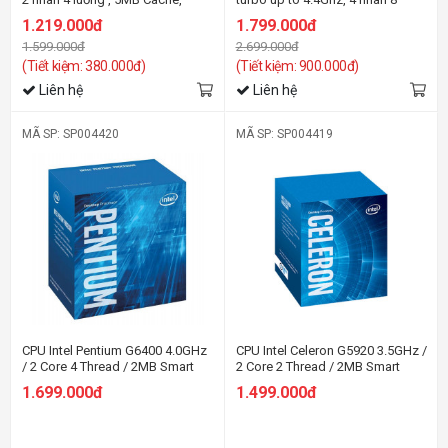
35W)
luồng, 6MB Cache, 65W) - Socket
1.219.000đ
1.799.000đ
Intel LGA 1200
1.599.000đ
2.699.000đ
(Tiết kiệm: 380.000đ)
(Tiết kiệm: 900.000đ)
Liên hệ
Liên hệ
MÃ SP: SP004420
MÃ SP: SP004419
CPU Intel Pentium G6400 4.0GHz
CPU Intel Celeron G5920 3.5GHz /
/ 2 Core 4 Thread / 2MB Smart
2 Core 2 Thread / 2MB Smart
Cache / UHD Graphics
Cache / UHD Graphics
1.699.000đ
1.499.000đ
610/Socket 1200
610/Socket 1200