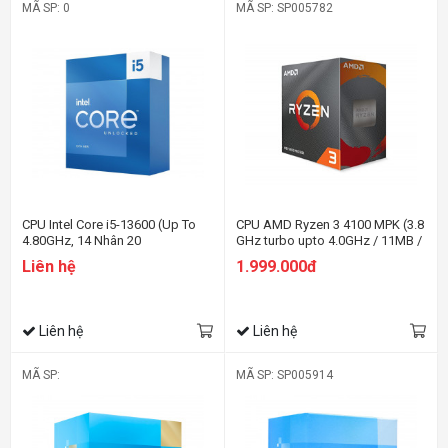
MÃ SP: 0
MÃ SP: SP005782
CPU Intel Core i5-13600 (Up To
CPU AMD Ryzen 3 4100 MPK (3.8
4.80GHz, 14 Nhân 20
GHz turbo upto 4.0GHz / 11MB /
Luồng,24MB Cache, Raptor
4 Cores, 8 Threads / 65W /
Liên hệ
1.999.000đ
Lake)
Socket AM4)
Liên hệ
Liên hệ
MÃ SP:
MÃ SP: SP005914