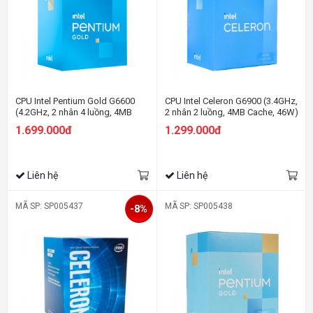
CPU Intel Pentium Gold G6600
CPU Intel Celeron G6900 (3.4GHz,
(4.2GHz, 2 nhân 4 luồng, 4MB
2 nhân 2 luồng, 4MB Cache, 46W)
Cache, 58W) - Socket Intel LGA
- Socket Intel LGA 1700)
1.699.000đ
1.299.000đ
1200)
Liên hệ
Liên hệ
MÃ SP: SP005437
MÃ SP: SP005438
-8%