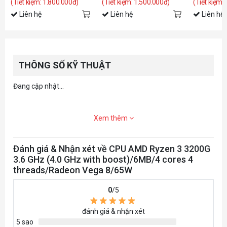
(Tiết kiệm: 1.800.000đ)
(Tiết kiệm: 1.500.000đ)
(Tiết kiệm:
Liên hệ
Liên hệ
Liên hệ
THÔNG SỐ KỸ THUẬT
Đang cập nhật...
Xem thêm
Đánh giá & Nhận xét về CPU AMD Ryzen 3 3200G
3.6 GHz (4.0 GHz with boost)/6MB/4 cores 4
threads/Radeon Vega 8/65W
0
/5
đánh giá & nhận xét
5 sao