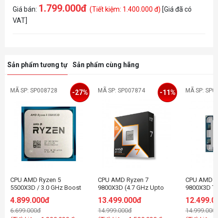
1.799.000đ
Giá bán:
(Tiết kiệm: 1.400.000 đ)
[Giá đã có
VAT]
Sản phẩm tương tự
Sản phẩm cùng hãng
MÃ SP: SP008728
MÃ SP: SP007874
MÃ SP: SP0
-27%
-11%
CPU AMD Ryzen 5
CPU AMD Ryzen 7
CPU AMD R
5500X3D / 3.0 GHz Boost
9800X3D (4.7 GHz Upto
9800X3D TR
4.0GHz / 6 nhân 12 luồng /
5.2GHz / 104MB / 8 Cores,
Upto 5.2GH
4.899.000đ
13.499.000đ
12.499.0
96MB / AM4
16 Threads / 105W /
Cores, 16 T
6.699.000đ
14.999.000đ
14.999.000
Socket AM5)
Socket AM