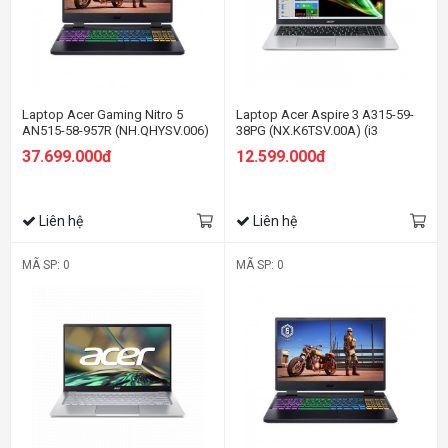
Laptop Acer Gaming Nitro 5
Laptop Acer Aspire 3 A315-59-
AN515-58-957R (NH.QHYSV.006)
38PG (NX.K6TSV.00A) (i3
(i9 12900H/16GB Ram/512GB
1215U/8GB RAM/512GB
37.699.000đ
12.599.000đ
SSD/RTX3060 6G/15.6 inch FHD
SSD/15.6 inch FHD/Win 11/Bạc)
165Hz/Win 11/Đen)
Liên hệ
Liên hệ
MÃ SP: 0
MÃ SP: 0