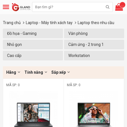
...
Trang chủ
Laptop - Máy tính xách tay
Laptop theo nhu cầu
Đồ họa - Gaming
Văn phòng
Nhỏ gọn
Cảm ứng - 2 trong 1
Cao cấp
Workstation
Hãng
Tính năng
Sắp xếp
MÃ SP: 0
MÃ SP: 0