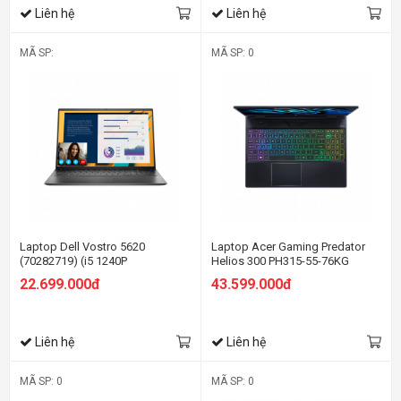
Liên hệ
Liên hệ
MÃ SP:
MÃ SP: 0
Laptop Dell Vostro 5620
Laptop Acer Gaming Predator
(70282719) (i5 1240P
Helios 300 PH315-55-76KG
16GB/512GB
(NH.QGPSV.001) (i7
22.699.000đ
43.599.000đ
SSD/16.0FHD+/Win11/OfficeHS21/Xám)
12700H/16GB RAM/512GB
SSD/RTX3060 6G/15.6 inch QHD
165Hz/Win 11/Đen) (2022)
Liên hệ
Liên hệ
MÃ SP: 0
MÃ SP: 0