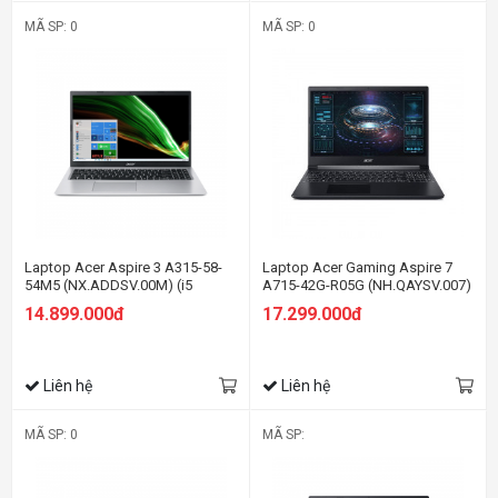
MÃ SP: 0
MÃ SP: 0
Laptop Acer Aspire 3 A315-58-
Laptop Acer Gaming Aspire 7
54M5 (NX.ADDSV.00M) (i5
A715-42G-R05G (NH.QAYSV.007)
1135G7/8GB RAM/512GB
(R5 5500U/8GB RAM/512GB
14.899.000đ
17.299.000đ
SSD/15.6 inch FHD/ Win 11/Bạc)
SSD/15.6 inch FHD
144Hz/GTX1650 4G/Win11/Đen)
Liên hệ
Liên hệ
MÃ SP: 0
MÃ SP: