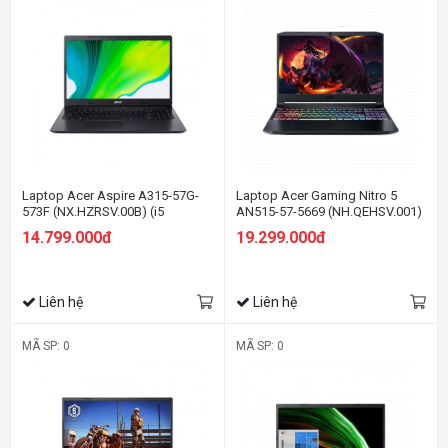
Laptop Acer Aspire A315-57G-
Laptop Acer Gaming Nitro 5
573F (NX.HZRSV.00B) (i5
AN515-57-5669 (NH.QEHSV.001)
1035G1/8GBRAM/512GB
(i5 11400H/8GBRam/512GB
14.799.000đ
19.299.000đ
SSD/MX330 2G/15.6 inch FHD/
SSD/GTX1650 4G/15.6 inch FHD
Win 11/Đen)
144Hz/Win 11/Đen)
Liên hệ
Liên hệ
MÃ SP: 0
MÃ SP: 0