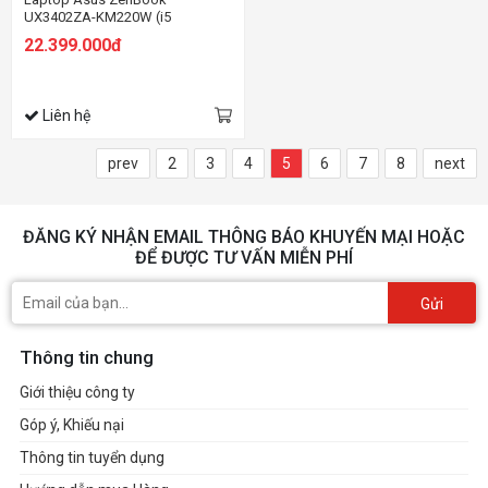
UX3402ZA-KM220W (i5
1240P/8GB RAM/512GB SSD/14
22.399.000đ
Oled/Win11/Cáp/Túi/Bạc)
Liên hệ
prev
2
3
4
5
6
7
8
next
ĐĂNG KÝ NHẬN EMAIL THÔNG BÁO KHUYẾN MẠI HOẶC
ĐỂ ĐƯỢC TƯ VẤN MIỄN PHÍ
Gửi
Thông tin chung
Giới thiệu công ty
Góp ý, Khiếu nại
Thông tin tuyển dụng