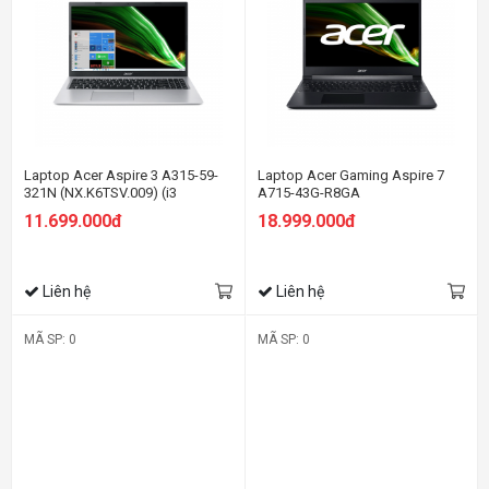
Laptop Acer Aspire 3 A315-59-
Laptop Acer Gaming Aspire 7
321N (NX.K6TSV.009) (i3
A715-43G-R8GA
1215U/8GB RAM/256GB
(NH.QHDSV.002) (R5 5625U/8GB
11.699.000đ
18.999.000đ
SSD/15.6 inch FHD/Win 11/Bạc)
RAM/512GB SSD/15.6 inch FHD
144Hz/RTX3050 4G/Win11/Đen)
Liên hệ
Liên hệ
MÃ SP: 0
MÃ SP: 0