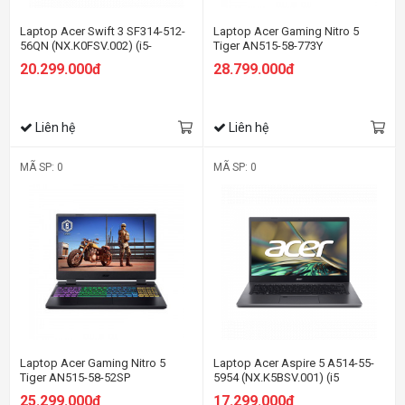
Laptop Acer Swift 3 SF314-512-
Laptop Acer Gaming Nitro 5
56QN (NX.K0FSV.002) (i5-
Tiger AN515-58-773Y
1240P/16GB RAM/512GB
(NH.QFKSV.001) (i7 12700H/8GB
20.299.000đ
28.799.000đ
SSD/14.0 inch QHD
Ram/512GB SSD/RTX3050Ti
IPS/Win11/Bạc/vỏ nhôm)
4G/15.6 inch FHD 144Hz/Win 11/
Đen) (2022)
Liên hệ
Liên hệ
MÃ SP: 0
MÃ SP: 0
Laptop Acer Gaming Nitro 5
Laptop Acer Aspire 5 A514-55-
Tiger AN515-58-52SP
5954 (NX.K5BSV.001) (i5
(NH.QFHSV.001) (i5 12500H/8GB
1235U/8GB RAM/512GB
25.299.000đ
17.299.000đ