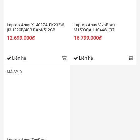
Laptop Asus X1402ZA-EK232W
Laptop Asus VivoBook
(i3 1220P/4GB RAM/512GB
M1503QA-L1044W (R7
SSD/14 FHD/Win11/Xanh)
5800H/8GB RAM/512GB
12.699.000đ
16.799.000đ
SSD/15.6 FHD Oled/Win11/Bạc)
Liên hệ
Liên hệ
MÃ SP: 0
Laptop Asus ZenBook