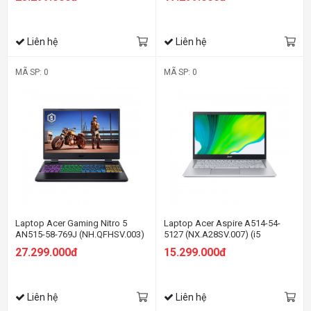
Ram/512GB SSD/RTX3050
SSD/14.0 inch FHD/Win11/Xám)
4G/15.6 inch FHD 144Hz/Win 11/
Đen) (2022)
Liên hệ
Liên hệ
MÃ SP: 0
MÃ SP: 0
Laptop Acer Gaming Nitro 5
Laptop Acer Aspire A514-54-
AN515-58-769J (NH.QFHSV.003)
5127 (NX.A28SV.007) (i5
(i7 12700H/8GB Ram/512GB
1135G7/8GB RAM/512GB
27.299.000đ
15.299.000đ
SSD/RTX3050 4G/15.6 inch FHD
SSD/14.0 inch FHD/Win11/Bạc)
144Hz/Win 11/Đen)
Liên hệ
Liên hệ