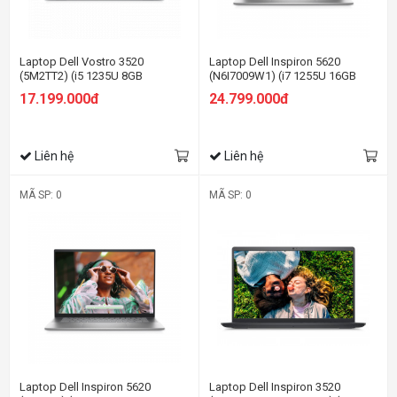
Laptop Dell Vostro 3520
Laptop Dell Inspiron 5620
(5M2TT2) (i5 1235U 8GB
(N6I7009W1) (i7 1255U 16GB
RAM/512GB SSD/15.6 inch
RAM/512GB SSD/16.0 inch
17.199.000đ
24.799.000đ
FHD/Win11/OfficeHS21/Xám)
FHD+/Win11/Office HS21/Bạc)
Liên hệ
Liên hệ
MÃ SP: 0
MÃ SP: 0
Laptop Dell Inspiron 5620
Laptop Dell Inspiron 3520