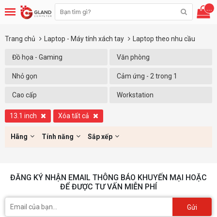
...
Trang chủ
Laptop - Máy tính xách tay
Laptop theo nhu cầu
Đồ họa - Gaming
Văn phòng
Nhỏ gọn
Cảm ứng - 2 trong 1
Cao cấp
Workstation
13.1 inch
Xóa tất cả
Hãng
Tính năng
Sắp xếp
ĐĂNG KÝ NHẬN EMAIL THÔNG BÁO KHUYẾN MẠI HOẶC
ĐỂ ĐƯỢC TƯ VẤN MIỄN PHÍ
Gửi