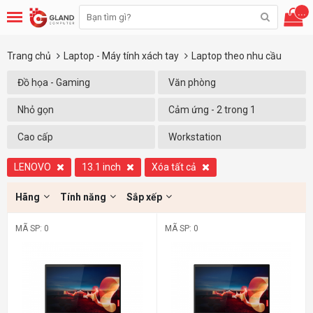
...
Trang chủ
Laptop - Máy tính xách tay
Laptop theo nhu cầu
Đồ họa - Gaming
Văn phòng
Nhỏ gọn
Cảm ứng - 2 trong 1
Cao cấp
Workstation
LENOVO
13.1 inch
Xóa tất cả
Hãng
Tính năng
Sắp xếp
MÃ SP: 0
MÃ SP: 0