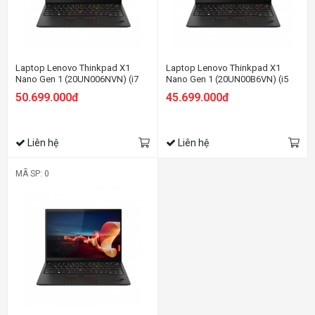
Laptop Lenovo Thinkpad X1
Laptop Lenovo Thinkpad X1
Nano Gen 1 (20UN006NVN) (i7
Nano Gen 1 (20UN00B6VN) (i5
1160G7/16GB RAM/1TB SSD/13
1130G7/8GB RAM/512GB
50.699.000đ
45.699.000đ
2K/Win11 Pro/Đen)
SSD/13 2K/Win11 Pro/Đen)
Liên hệ
Liên hệ
MÃ SP: 0