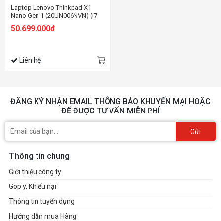
Laptop Lenovo Thinkpad X1
Nano Gen 1 (20UN006NVN) (i7
1160G7/16GB RAM/1TB SSD/13
50.699.000đ
2K/Win11 Pro/Đen)
Liên hệ
ĐĂNG KÝ NHẬN EMAIL THÔNG BÁO KHUYẾN MẠI HOẶC
ĐỂ ĐƯỢC TƯ VẤN MIỄN PHÍ
Gửi
Thông tin chung
Giới thiệu công ty
Góp ý, Khiếu nại
Thông tin tuyển dụng
Hướng dẫn mua Hàng