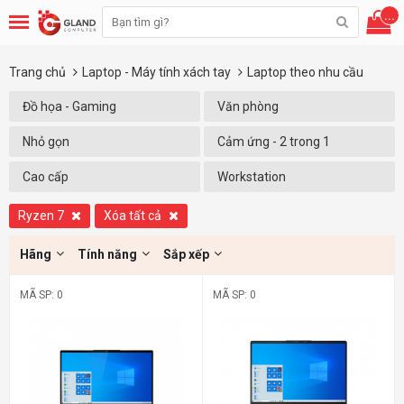
...
Trang chủ
Laptop - Máy tính xách tay
Laptop theo nhu cầu
Đồ họa - Gaming
Văn phòng
Nhỏ gọn
Cảm ứng - 2 trong 1
Cao cấp
Workstation
Ryzen 7
Xóa tất cả
Hãng
Tính năng
Sắp xếp
MÃ SP: 0
MÃ SP: 0