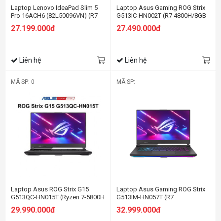
Laptop Lenovo IdeaPad Slim 5
Laptop Asus Gaming ROG Strix
Pro 16ACH6 (82L50096VN) (R7
G513IC-HN002T (R7 4800H/8GB
5800H/16GB RAM/512GB
RAM/512GB SSD/15.6 FHD/RTX
27.199.000đ
27.490.000đ
SSD/16 WQXGA 120Hz/GTX
3050 4GB/Win10/Xám)
1650 4GB/Win11/Xám)
Liên hệ
Liên hệ
MÃ SP: 0
MÃ SP:
Laptop Asus ROG Strix G15
Laptop Asus Gaming ROG Strix
G513QC-HN015T (Ryzen 7-5800H
G513IM-HN057T (R7
| 8GB | 512GB | RTX 3050 4GB |
4800H/16GB RAM/512GB
29.990.000đ
32.999.000đ
15.6 inch FHD | Win 10 | Xám)
SSD/15.6 FHD 144hz/RTX3060
6GB/Win10/Xám)