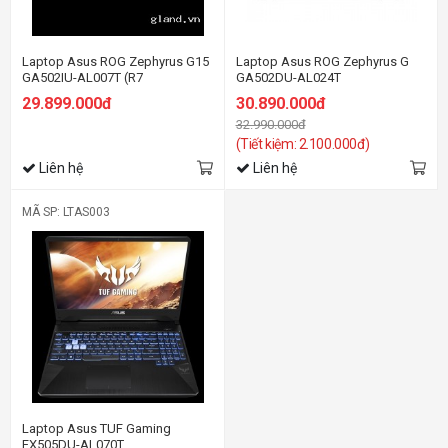
Laptop Asus ROG Zephyrus G15
Laptop Asus ROG Zephyrus G
GA502IU-AL007T (R7
GA502DU-AL024T
4800HS/8GB RAM/512GB
29.899.000đ
30.890.000đ
SSD/15.6 inch FHD 144Hz/GTX
32.990.000đ
1660Ti 6GB/Win10/Balo/Đen)
(Tiết kiệm: 2.100.000đ)
Liên hệ
Liên hệ
MÃ SP: LTAS003
Laptop Asus TUF Gaming
FX505DU-AL070T