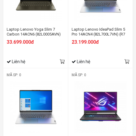
Laptop Lenovo Yoga Slim 7
Laptop Lenovo IdeaPad Slim 5
Carbon 14ACN6 (82L0005AVN)
Pro 14ACN4 (82L700L7VN) (R7
(R7 5800H/16GB RAM/1TB
5800U/16GB RAM/512GB
33.699.000đ
23.199.000đ
SSD/14 2.8K/Win11/Xám)
SSD/14 2.2K/Win11/Xám)
Liên hệ
Liên hệ
MÃ SP: 0
MÃ SP: 0