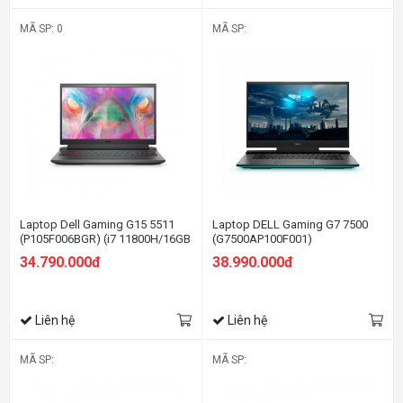
MÃ SP: 0
MÃ SP:
Laptop Dell Gaming G15 5511
Laptop DELL Gaming G7 7500
(P105F006BGR) (i7 11800H/16GB
(G7500AP100F001)
RAM/ 512GB SSD/RTX3050Ti
34.790.000đ
38.990.000đ
4G/15.6 inch FHD
120Hz/Win10/Xám) (2021)
Liên hệ
Liên hệ
MÃ SP:
MÃ SP: