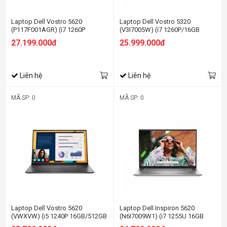
Laptop Dell Vostro 5620
Laptop Dell Vostro 5320
(P117F001AGR) (i7 1260P
(V3I7005W) (i7 1260P/16GB
16GB/512GB
RAM/512GB SSD/13.3 inch
27.199.000đ
25.999.000đ
SSD/16.0FHD+/Win11/Office
FHD+/Win11/OfficeHS21/Xám/1.25k
HS21/Xám)
Liên hệ
Liên hệ
MÃ SP: 0
MÃ SP: 0
Laptop Dell Vostro 5620
Laptop Dell Inspiron 5620
(VWXVW) (i5 1240P 16GB/512GB
(N6I7009W1) (i7 1255U 16GB
SSD/MX570
RAM/512GB SSD/16.0 inch