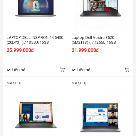
LAPTOP DELL INSPIRON 14 5430
Laptop Dell Vostro 3520
(20DY3) (I7 1355U/16GB
(5M2TT3) (i7 1255U 16GB
RAM/512GB SSD/14.0 INCH
RAM/512GB SSD/15.6 inch
25.999.000đ
21.999.000đ
FHD+/WIN11/OFFICE
FHD/Win11/OfficeHS21/Xám)
HS21/BẠC/VỎ NHÔM)
Liên hệ
Liên hệ
MÃ SP: 0
MÃ SP: 0