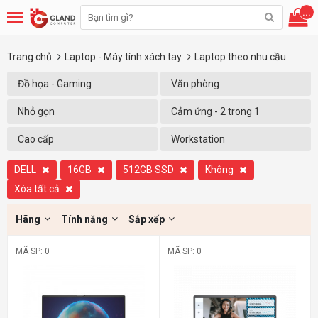
...
Trang chủ
Laptop - Máy tính xách tay
Laptop theo nhu cầu
Đồ họa - Gaming
Văn phòng
Nhỏ gọn
Cảm ứng - 2 trong 1
Cao cấp
Workstation
DELL
16GB
512GB SSD
Không
Xóa tất cả
Hãng
Tính năng
Sắp xếp
MÃ SP: 0
MÃ SP: 0