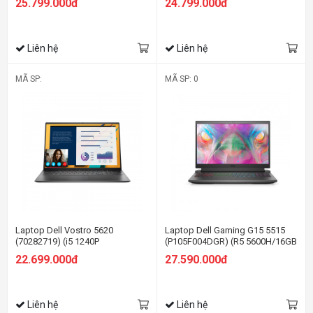
25.799.000đ
24.799.000đ
2GB/16.0FHD+/Win11/Office
FHD+/Win11/Office HS21/Bạc)
HS21/Bạc)
Liên hệ
Liên hệ
MÃ SP:
MÃ SP: 0
Laptop Dell Vostro 5620
Laptop Dell Gaming G15 5515
(70282719) (i5 1240P
(P105F004DGR) (R5 5600H/16GB
16GB/512GB
RAM/ 512GB SSD/RTX3050
22.699.000đ
27.590.000đ
SSD/16.0FHD+/Win11/OfficeHS21/Xám)
4G/15.6 inch FHD 120Hz/
Win11/OfficeHS21/Xám) (2021)
Liên hệ
Liên hệ