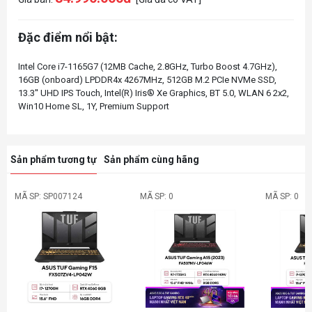
Đặc điểm nổi bật:
Intel Core i7-1165G7 (12MB Cache, 2.8GHz, Turbo Boost 4.7GHz),
16GB (onboard) LPDDR4x 4267MHz, 512GB M.2 PCIe NVMe SSD,
13.3'' UHD IPS Touch, Intel(R) Iris® Xe Graphics, BT 5.0, WLAN 6 2x2,
Sản phẩm tương tự
Sản phẩm cùng hãng
MÃ SP: SP007124
MÃ SP: 0
MÃ SP: 0