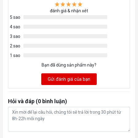
Ổ cứng
512GB PCIe Gen3 x4 NVMe SSD
đánh giá & nhận xét
5 sao
Ổ quang
No
4 sao
Card Reader
3 sao
MicroSD
2 sao
Bảo mật, công
1 sao
Backlit keyboard
nghệ
Bạn đã dùng sản phẩm này?
13.3 inch UHD (3840 x 2160) Truelife Touch
Màn hình
Gửi đánh giá của bạn
Narrow Border WVA
Webcam
HD
Hỏi và đáp (0 bình luận)
Audio
2W Dual stereo speakers
Giao tiếp mạng