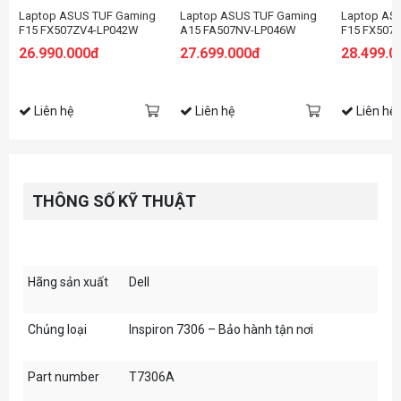
Laptop ASUS TUF Gaming
Laptop ASUS TUF Gaming
Laptop AS
F15 FX507ZV4-LP042W
A15 FA507NV-LP046W
F15 FX507
(Intel Core i7-12700H |
(Ryzen™ 7-7735HS | 8GB |
(Intel® Cor
26.990.000đ
27.699.000đ
28.499.0
16GB | 512GB | RTX 4060
512GB | RTX™ 4060 8GB |
8GB | 512G
8GB | 15.6 inch FHD | Win
15.6-inch FHD 144Hz | Win
8GB | 15.6
11 | Xám)
11| Jaeger Gray)
| Win 11| J
Liên hệ
Liên hệ
Liên hệ
THÔNG SỐ KỸ THUẬT
Hãng sản xuất
Dell
Chủng loại
Inspiron 7306 – Bảo hành tận nơi
Part number
T7306A