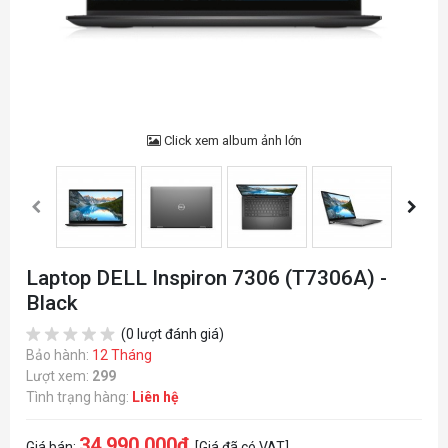
Click xem album ảnh lớn
Laptop DELL Inspiron 7306 (T7306A) -
Black
(0 lượt đánh giá)
Bảo hành:
12 Tháng
Lượt xem:
299
Tình trạng hàng:
Liên hệ
34.990.000đ
Giá bán:
[Giá đã có VAT]