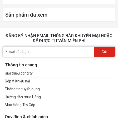
Giao tiếp không
802.11ac ,Bluetooth 5.0
dây
Sản phẩm đã xem
01 * USB 3.2 Gen 1 port, 01 * HDMH 2.0, 01
Cổng giao tiếp
* Thunderbolt 4 Type-C port with Power
ĐĂNG KÝ NHẬN EMAIL THÔNG BÁO KHUYẾN MẠI HOẶC
Delivery
ĐỂ ĐƯỢC TƯ VẤN MIỄN PHÍ
Gửi
Pin
4 cell 60Wh
Thông tin chung
Kích thước
Giới thiệu công ty
Cân nặng
1.27Kg
Góp ý, Khiếu nại
Thông tin tuyển dụng
Hệ điều hành
Win 10 Home SL 64
Hướng dẫn mua Hàng
Mua Hàng Trả Góp
Phụ kiện đi kèm
AC Adapter
Quy định & chính sách