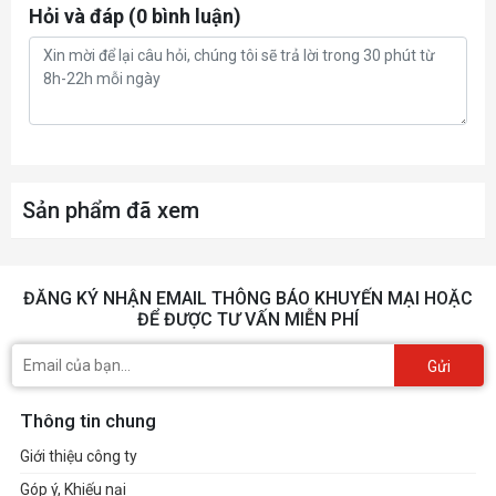
Hỏi và đáp (0 bình luận)
Màn hình
15.6" FHD
Webcam
720p HD privacy camera
Audio by B&O; Dual speakers ; HP Audio
Audio
Boost
Sản phẩm đã xem
Giao tiếp mạng
MediaTek Wi-Fi 6 MT7921 (2x2)
Giao tiếp không
Bluetooth® 5.2 combo (supporting
ĐĂNG KÝ NHẬN EMAIL THÔNG BÁO KHUYẾN MẠI HOẶC
dây
gigabit data rate)
ĐỂ ĐƯỢC TƯ VẤN MIỄN PHÍ
Gửi
Cổng giao tiếp
Thông tin chung
Pin
4-cell, 70Wh Li-ion polymer
Giới thiệu công ty
Góp ý, Khiếu nại
Kích thước (rộng x