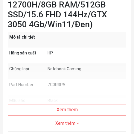
12700H/8GB RAM/512GB
SSD/15.6 FHD 144Hz/GTX
3050 4Gb/Win11/Đen)
Mô tả chi tiết
Hãng sản xuất
HP
Chủng loại
Notebook Gaming
Part Number
7C0R3PA
Mầu sắc
Black
Xem thêm
Intel®Core™i7-12700H (up to 4.7 GHz
Bộ vi xử lý
with Intel®Turbo Boost Technology, 24
Xem thêm
MB L3 cache, 14 cores, 20 threads)