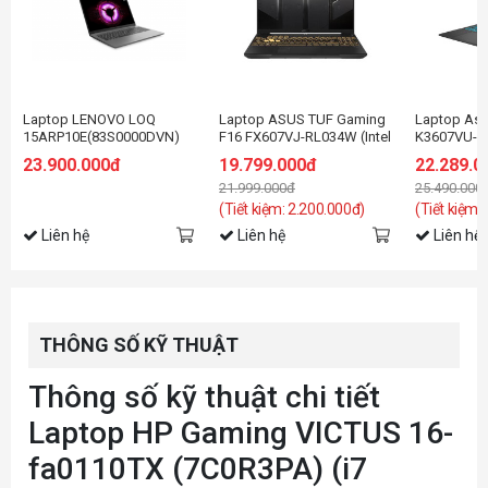
Laptop LENOVO LOQ
Laptop ASUS TUF Gaming
Laptop Asu
15ARP10E(83S0000DVN)
F16 FX607VJ-RL034W (Intel
K3607VU-RP
R5-
Core 5 210H | RTX 3050
Core 5 Proc
23.900.000đ
19.799.000đ
22.289.0
7535HS/16GD5/512GSSD/15.6FHD144Hz/Wifi6/BT/4C/6G_RTX3050/W11
6GB | 16 inch FHD 144Hz |
16GB | 512G
21.999.000đ
25.490.000
16GB | 512GB | Win 11 |
16 inch WU
Xám)
Win 11 | Đe
(Tiết kiệm: 2.200.000đ)
(Tiết kiệm:
Liên hệ
Liên hệ
Liên hệ
THÔNG SỐ KỸ THUẬT
Thông số kỹ thuật chi tiết
Laptop HP Gaming VICTUS 16-
fa0110TX (7C0R3PA) (i7