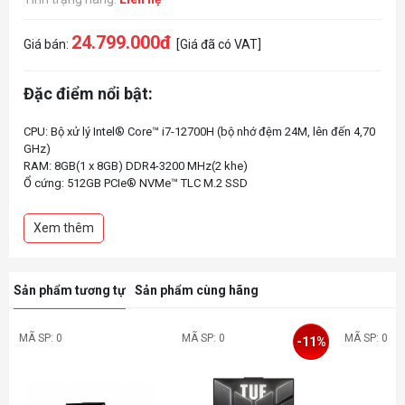
24.799.000đ
Giá bán:
[Giá đã có VAT]
Đặc điểm nổi bật:
CPU: Bộ xử lý Intel® Core™ i7-12700H (bộ nhớ đệm 24M, lên đến 4,70
GHz)
RAM: 8GB(1 x 8GB) DDR4-3200 MHz(2 khe)
Ổ cứng: 512GB PCIe® NVMe™ TLC M.2 SSD
VGA: NVIDIA® GeForce RTX™ 3050 4GB GDDR6
Màn hình: 15.6 inch FHD (1920 x 1080), 144 Hz, IPS, micro-edge, anti-
Xem thêm
glare, Low Blue Light, 300 nits
Màu: Đen
Tính năng: Đèn nền bàn phím
Sản phẩm tương tự
Sản phẩm cùng hãng
MÃ SP: 0
MÃ SP: 0
MÃ SP: 0
-11%