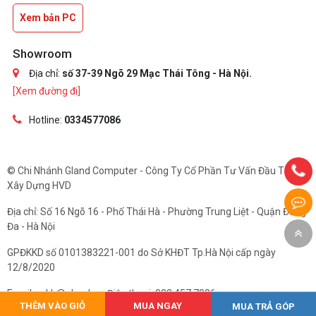
Xem bản PC
Showroom
Địa chỉ:
số 37-39 Ngõ 29 Mạc Thái Tông - Hà Nội.
[Xem đường đi]
Hotline:
0334577086
© Chi Nhánh Gland Computer - Công Ty Cổ Phần Tư Vấn Đầu Tư Và
Xây Dựng HVD
Địa chỉ: Số 16 Ngõ 16 - Phố Thái Hà - Phường Trung Liệt - Quận Đống
Đa - Hà Nội
GPĐKKD số 0101383221-001 do Sở KHĐT Tp.Hà Nội cấp ngày
12/8/2020
Email: cskh@gland.vn. Điện thoại: 033.457.7086
THÊM VÀO GIỎ
MUA NGAY
MUA TRẢ GÓP