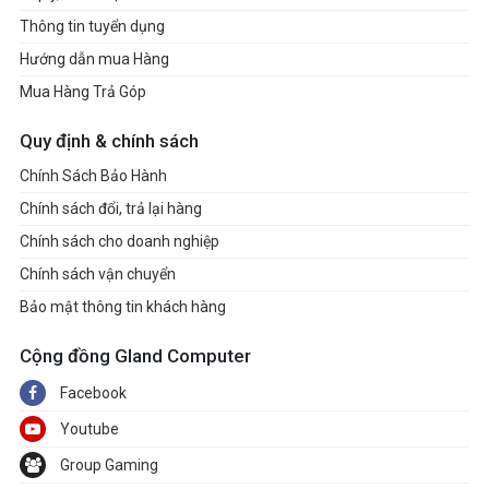
37 x 26 x 2.35 cm
dài x cao)
Thông tin tuyển dụng
Hướng dẫn mua Hàng
Cân nặng
2.4 Kg
Mua Hàng Trả Góp
Windows 11 Home Single Language
Quy định & chính sách
Hệ điều hành
Chính Sách Bảo Hành
Chính sách đổi, trả lại hàng
Chính sách cho doanh nghiệp
Chính sách vận chuyển
Bảo mật thông tin khách hàng
Cộng đồng Gland Computer
Facebook
Youtube
Group Gaming