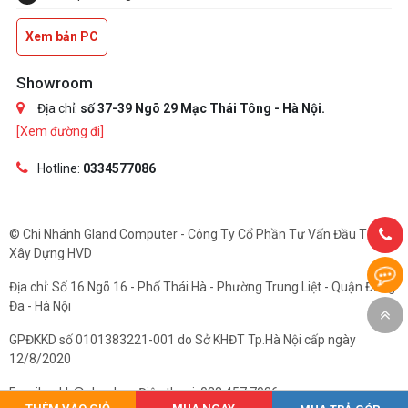
Xem bản PC
Showroom
Địa chỉ:
số 37-39 Ngõ 29 Mạc Thái Tông - Hà Nội.
[Xem đường đi]
Hotline:
0334577086
© Chi Nhánh Gland Computer - Công Ty Cổ Phần Tư Vấn Đầu Tư Và
Xây Dựng HVD
Địa chỉ: Số 16 Ngõ 16 - Phố Thái Hà - Phường Trung Liệt - Quận Đống
Đa - Hà Nội
GPĐKKD số 0101383221-001 do Sở KHĐT Tp.Hà Nội cấp ngày
12/8/2020
Email: cskh@gland.vn. Điện thoại: 033.457.7086