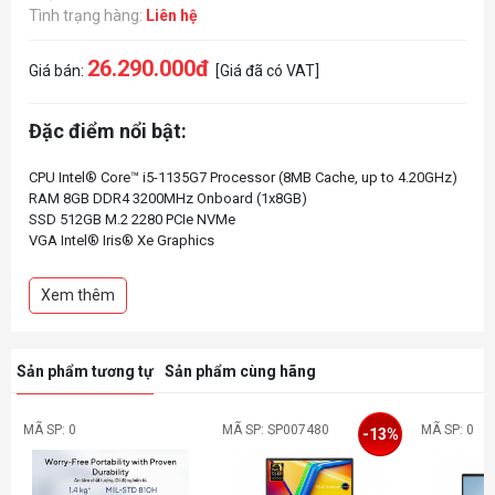
Tình trạng hàng:
Liên hệ
26.290.000đ
Giá bán:
[Giá đã có VAT]
Đặc điểm nổi bật:
CPU Intel® Core™ i5-1135G7 Processor (8MB Cache, up to 4.20GHz)
RAM 8GB DDR4 3200MHz Onboard (1x8GB)
SSD 512GB M.2 2280 PCIe NVMe
VGA Intel® Iris® Xe Graphics
Display 13.3Inch FHD IPS Touch 300nits
Pin 3Cell 51Whrs
Xem thêm
Fingerprint
Weight 1.320kg
Vỏ ALU
Color (Gold) Vàng
Sản phẩm tương tự
Sản phẩm cùng hãng
MÃ SP: 0
MÃ SP: SP007480
MÃ SP: 0
-13%