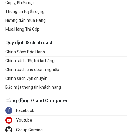
Góp ý, Khiếu nại
Trọng lượng
1.32kg
Thông tin tuyển dụng
Màu sắc
Vàng (Gold)
Hướng dẫn mua Hàng
Bảo mật
Bảo mật vân tay (FingerPr
Mua Hàng Trả Góp
Tính năng khác
Xoay gập 360 độ
Phụ kiện đi kèm
Adapter, tài liệu, sách, PEN
Quy định & chính sách
Xuất xứ
China
Chính Sách Bảo Hành
Chính sách đổi, trả lại hàng
Chính sách cho doanh nghiệp
Chính sách vận chuyển
Bảo mật thông tin khách hàng
Cộng đồng Gland Computer
Facebook
Youtube
Group Gaming