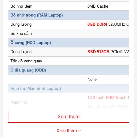
Bộ nhớ đệm
8MB Cache
Bộ nhớ trong (
RAM Laptop
)
Dung lượng
8GB DDR4
3200MHz Onboa
Số khe cắm
Ổ cứng (
HDD Laptop
)
Dung lượng
SSD 512GB
PCIe® NVMe
Tốc độ vòng quay
Ổ đĩa quang (ODD)
None
Hiển thị (
Màn hình Laptop
)
13.3 Inch
FHD Touch IP
S
Màn hình
BrightView, 72% NTSC
Độ phân giải
FHD (1920 x 1080)
Xem thêm
Đồ Họa (VGA)
Xem thêm
Bộ xử lý
Intel® Iris® Xe Graphics