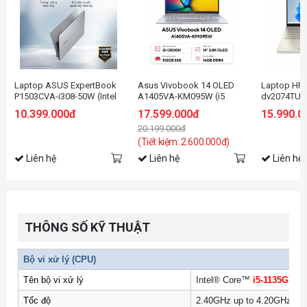
Laptop ASUS ExpertBook
Asus Vivobook 14 OLED
Laptop HP P
P1503CVA-i308-50W (Intel
A1405VA-KM095W (i5
dv2074TU(7
Core i3-1315U | Intel UHD |
13500H/16GB RAM/512GB
1235U/8GB
10.399.000đ
17.599.000đ
15.990.0
15.6 inch FHD | 8GB |
SSD/14 2.8K
SSD/14 FH
20.199.000đ
512GB | Win 11 | Xám)
Oled/Win11/Bạc/Chuột)
(Tiết kiệm: 2.600.000đ)
Liên hệ
Liên hệ
Liên hệ
THÔNG SỐ KỸ THUẬT
Bộ vi xử lý (CPU)
Tên bộ vi xử lý
Intel® Core™
i5-1135G7
Pr
Tốc độ
2.40GHz up to 4.20GHz, 4 