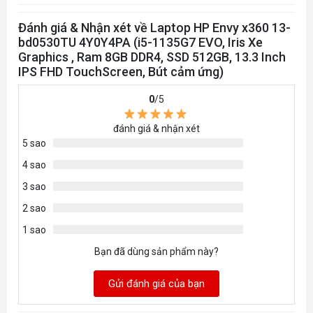
Kết nối (Network)
Đánh giá & Nhận xét về Laptop HP Envy x360 13-
Wireless
Wi-Fi 6 AX201 (2x2)
bd0530TU 4Y0Y4PA (i5-1135G7 EVO, Iris Xe
Graphics , Ram 8GB DDR4, SSD 512GB, 13.3 Inch
Lan
IPS FHD TouchScreen, Bút cảm ứng)
®
Bluetooth
Bluetooth
5.0 combo
3G/Wimax(4G)
0
/5
Bàn Phím Laptop
đánh giá & nhận xét
Kiểu bàn phím
Bàn phím tiêu chuẩn, Led 
5 sao
Mouse (
Chuột Laptop
)
4 sao
Cảm ứng đa điểm
3 sao
Giao tiếp mở rộng
2 sao
1 x Thunderbolt™ 4 with 
1 sao
rate (USB Power Delivery, 
Charge);
Bạn đã dùng sản phẩm này?
Kết nối USB
1 x SuperSpeed USB Type-A
Gửi đánh giá của bạn
and Charge);
1 x SuperSpeed USB Type-A