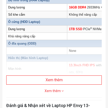
Bộ nhớ trong (
RAM Laptop
)
Dung lượng
16GB DDR4
2933MHz Onbo
Số khe cắm
Không thể nâng cấp
Ổ cứng (
HDD Laptop
)
®
Dung lượng
1TB SSD
PCIe
NVMe™ M
Khả năng nâng cấp
Ổ đĩa quang (ODD)
None
Hiển thị (
Màn hình Laptop
)
13.3Inch FHD IPS
with 72%
Màn hình
nits, 60Hz
Độ phân giải
Xem thêm
FHD (1920 x 1080)
Đồ Họa (VGA)
Xem thêm
Bộ xử lý
Intel
Iris Xe Graphics
Công nghệ
Đánh giá & Nhận xét về Laptop HP Envy 13-
Kết nối (Network)