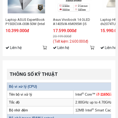
Laptop ASUS ExpertBook
Asus Vivobook 14 OLED
Laptop HP P
P1503CVA-i308-50W (Intel
A1405VA-KM095W (i5
dv2074TU(7
Core i3-1315U | Intel UHD |
13500H/16GB RAM/512GB
1235U/8GB
10.399.000đ
17.599.000đ
15.990.0
15.6 inch FHD | 8GB |
SSD/14 2.8K
SSD/14 FH
20.199.000đ
512GB | Win 11 | Xám)
Oled/Win11/Bạc/Chuột)
(Tiết kiệm: 2.600.000đ)
Liên hệ
Liên hệ
Liên hệ
THÔNG SỐ KỸ THUẬT
Bộ vi xử lý (CPU)
®
Tên bộ vi xử lý
Intel
Core™
i7-1165G7
Pr
Tốc độ
2.80GHz up to 4.70GHz, 4 
®
Bộ nhớ đệm
12MB Intel
Smart Cache