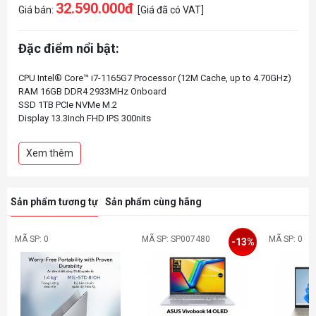
32.590.000đ
Giá bán:
[Giá đã có VAT]
Đặc điểm nổi bật:
CPU Intel® Core™ i7-1165G7 Processor (12M Cache, up to 4.70GHz)
RAM 16GB DDR4 2933MHz Onboard
SSD 1TB PCIe NVMe M.2
Display 13.3Inch FHD IPS 300nits
VGA Intel Iris Xe Graphics
Pin 3Cell 51WHrs
Xem thêm
Color Gold (Vàng)
Vỏ ALu, LED KeyBoard
Finger Print
Weight 1.30 kg
Sản phẩm tương tự
Sản phẩm cùng hãng
MÃ SP: 0
MÃ SP: SP007480
MÃ SP: 0
-13%