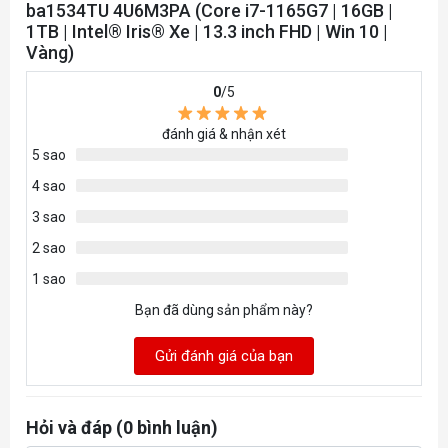
ba1534TU 4U6M3PA (Core i7-1165G7 | 16GB |
®
1TB | Intel® Iris® Xe | 13.3 inch FHD | Win 10 |
Wireless
Intel
Wi-Fi 6 AX 201 (2x2)
Vàng)
Lan
Bluetooth
Bluetooth v5.0
0
/5
3G/Wimax(4G)
đánh giá & nhận xét
Bàn Phím Laptop
5 sao
Kiểu bàn phím
Bàn phím tiêu chuẩn, có đè
4 sao
Mouse (
Chuột Laptop
)
3 sao
Cảm ứng đa điểm
2 sao
Giao tiếp mở rộng
1 sao
1 x Thunderbolt™ 3 (40Gbps
Bạn đã dùng sản phẩm này?
USB Type-C® 10Gbps signal
DisplayPort™ 1.4, HP Slee
Kết nối USB
Gửi đánh giá của bạn
1 x SuperSpeed USB Type-A
and Charge)
Hỏi và đáp (0 bình luận)
1 x SuperSpeed USB Type-A