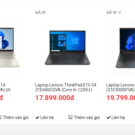
W
MÃ SP:
MÃ SP: 0
A
G
G
k
C
 14-
Laptop Lenovo ThinkPad E15 G4
Laptop Lenovo
) (i5
21E600CGVA (Core i5-1235U |
(21E300DPVA) 
512GB SSD/14
8GB | 256GB | 15.6 inch FHD | No
RAM/512GB SS
đ
17.899.000đ
19.799.0
P
OS | Black)
Đen)
K
Thêm vào giỏ
Liên hệ
Thêm vào giỏ
Liên hệ
C