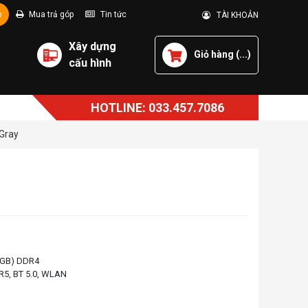
p
Mua trả góp
Tin tức
TÀI KHOẢN
Xây dựng
Giỏ hàng (
...
)
cấu hình
HOTLINE: 033.457.7086
Gray
x8GB) DDR4
R5, BT 5.0, WLAN