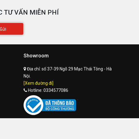
 TƯ VẤN MIỄN PHÍ
ệ điều hành
Win 10 Home SL 64
hụ kiện đi
Gửi
AC Adapter
èm
Showroom
Địa chỉ:
số 37-39 Ngõ 29 Mạc Thái Tông - Hà
Nội.
[Xem đường đi]
Hotline:
0334577086