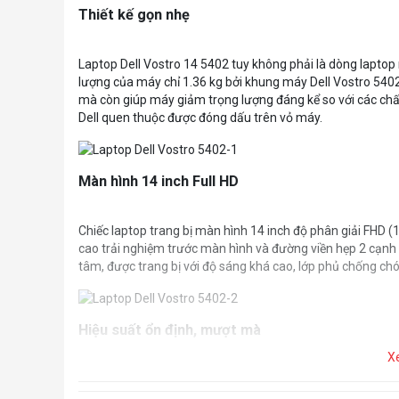
Thiết kế gọn nhẹ
Laptop Dell Vostro 14 5402 tuy không phải là dòng lapto
lượng của máy chỉ 1.36 kg bởi khung máy Dell Vostro 5402
mà còn giúp máy giảm trọng lượng đáng kể so với các chất 
Dell quen thuộc được đóng dấu trên vỏ máy.
Màn hình 14 inch Full HD
Chiếc laptop trang bị màn hình 14 inch độ phân giải FHD
cao trải nghiệm trước màn hình và đường viền hẹp 2 cạn
tâm, được trang bị với độ sáng khá cao, lớp phủ chống chói
Hiệu suất ổn định, mượt mà
X
Laptop Dell Vostro 5402 được trang bị bộ vi xử lý Intel Cor
vời. Bộ nhớ RAM dung lượng Ram 8GB hoặc 16GB DDR4 và