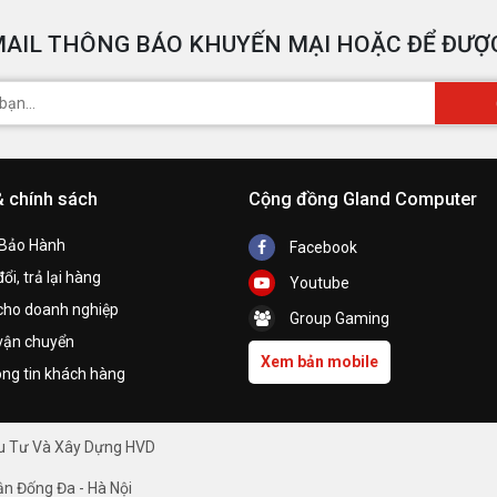
AIL THÔNG BÁO KHUYẾN MẠI HOẶC ĐỂ ĐƯỢC
H
P
k
& chính sách
Cộng đồng Gland Computer
 Bảo Hành
Facebook
ổi, trả lại hàng
Youtube
cho doanh nghiệp
Group Gaming
vận chuyển
Xem bản mobile
ng tin khách hàng
ầu Tư Và Xây Dựng HVD
ận Đống Đa - Hà Nội