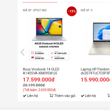
MÃ SP: SP007480
MÃ SP: 0
-13%
Asus Vivobook 14 OLED
Laptop HP Pavilion
A1405VA-KM095W (i5
dv2074TU(7C0P3PA
13500H/16GB RAM/512GB
1235U/8GB RAM/
17.599.000đ
15.990.000
SSD/14 2.8K
FHD/Win11/Vàng)
Oled/Win11/Bạc/Chuột)
20.199.000đ
(Tiết kiệm: 2.600.000đ)
Liên hệ
Thêm vào giỏ
Liên hệ