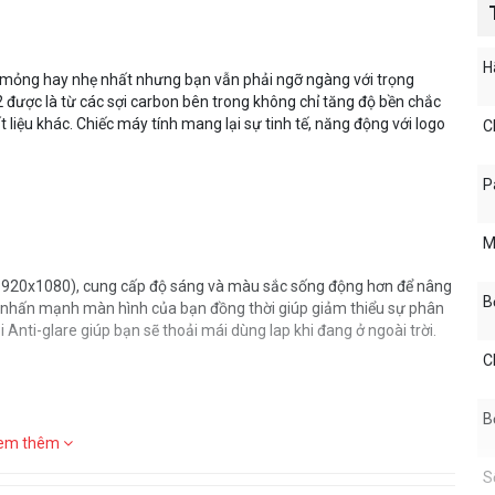
H
p mỏng hay nhẹ nhất nhưng bạn vẫn phải ngỡ ngàng với trọng
 được là từ các sợi carbon bên trong không chỉ tăng độ bền chắc
liệu khác. Chiếc máy tính mang lại sự tinh tế, năng động với logo
C
P
M
 (1920x1080), cung cấp độ sáng và màu sắc sống động hơn để nâng
B
h nhấn mạnh màn hình của bạn đồng thời giúp giảm thiểu sự phân
 Anti-glare giúp bạn sẽ thoải mái dùng lap khi đang ở ngoài trời.
C
B
em thêm
e i thế hệ 11 mới nhất với bốn nhân và tám luồng với hiệu suất tuyệt
S
 ổ cứng SSD tốc độ cao. Khả dụng với Windows 10 Home hoặc