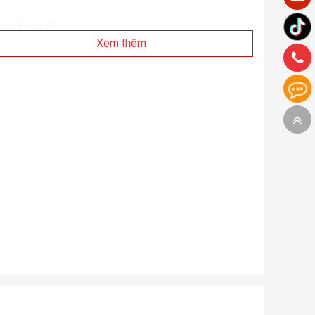
ung lượng tối
a
Xem thêm
GA
Nvidia Geforce MX330 2G DDR5
 cứng
256GB PCIe NVMe SSD
 quang
No
ard Reader
Micro SD
ảo mật, công
Finger Print
ghệ
àn hình
14.0 inch FHD, 1920x1080 Anti-Glare