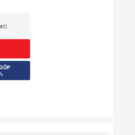
VAT]
 GÓP
0%