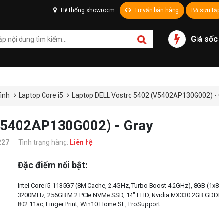
Hệ thống showroom
Tư vấn bán hàng
Bộ sưu tậ
Giá sốc
hình
Laptop Core i5
Laptop DELL Vostro 5402 (V5402AP130G002) - 
V5402AP130G002) - Gray
227
Tình trạng hàng:
Liên hệ
Đặc điểm nổi bật:
Intel Core i5-1135G7 (8M Cache, 2.4GHz, Turbo Boost 4.2GHz), 8GB (1
3200MHz, 256GB M.2 PCIe NVMe SSD, 14" FHD, Nvidia MX330 2GB GDD