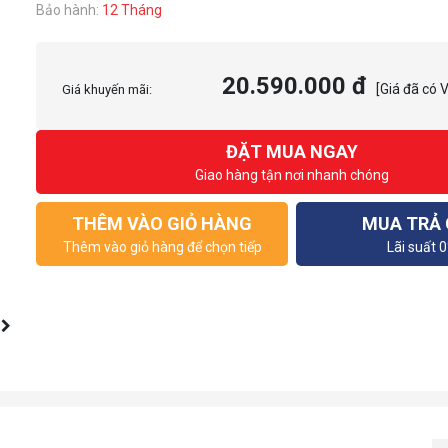
Bảo hành:
12 Tháng
20.590.000 đ
[Giá đã có 
Giá khuyến mãi:
ĐẶT MUA NGAY
Giao hàng tận nơi nhanh chóng
THÊM VÀO GIỎ HÀNG
MUA TRẢ
Thêm vào giỏ hàng để chọn tiếp
Lãi suất 