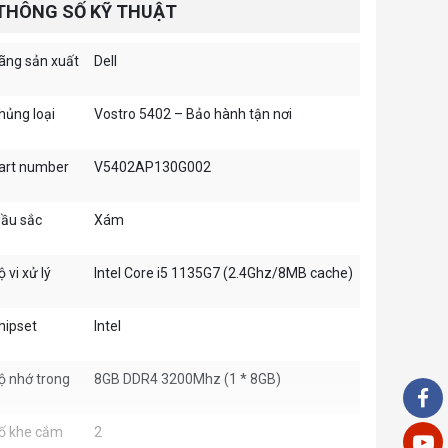
THÔNG SỐ KỸ THUẬT
ãng sản xuất
Dell
hủng loại
Vostro 5402 – Bảo hành tận nơi
art number
V5402AP130G002
ầu sắc
Xám
ộ vi xử lý
Intel Core i5 1135G7 (2.4Ghz/8MB cache)
hipset
Intel
ộ nhớ trong
8GB DDR4 3200Mhz (1 * 8GB)
ố khe cắm
2